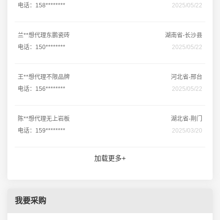
电话：158********
2025/05/22
兰**想代理东鹏瓷砖
湖南省-长沙县
电话：150********
2025/05/22
王**想代理不限品牌
河北省-邢台
电话：156********
2025/05/22
陈**想代理无上岩板
湖北省-荆门
电话：159********
2025/03/20
加载更多+
我要采购