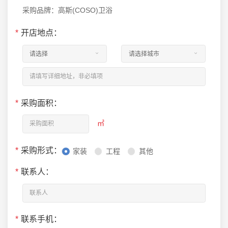
采购品牌：高斯(COSO)卫浴
*
开店地点：
*
采购面积：
㎡
*
采购形式：
家装
工程
其他
*
联系人：
*
联系手机：