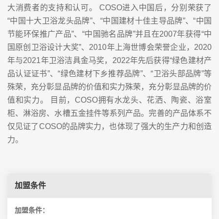
大消费者的支持和认可。 COSO进入中国后，分别荣获了
“中国十大卫浴龙头品牌”、“中国建材十佳主导品牌”、“中国
节能环保推广产品”、“中国驰名品牌”并且在2007年获得“中
国原创卫浴设计大奖”、2010年上海世博会荣誉企业，2020
年与2021年卫浴洁具金马奖，2022年先后获得“绿色建材产
品认证证书”、“绿色建材下乡推荐品牌”、“卫浴头部品牌”等
殊荣，充分彰显品牌的价值和实力殊荣，充分彰显品牌的价
值和实力。 目前，COSO拥有水龙头、花洒、陶瓷、浴室
柜、淋浴房、水槽五金挂件等系列产品。完善的产品体系不
仅见证了COSO的品牌实力，也体现了强大的生产力和创造
力。
加盟条件
加盟条件：