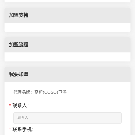
加盟支持
加盟流程
我要加盟
代理品牌：高斯(COSO)卫浴
*
联系人：
*
联系手机：