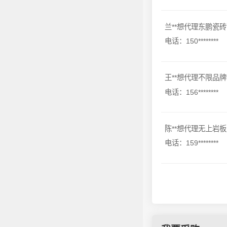
兰**想代理东鹏瓷砖
电话：150********
王**想代理不限品牌
电话：156********
陈**想代理无上岩板
电话：159********