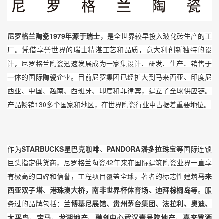
1979
尼罗格兰陶瓷
年源于瑞士
，是全世界较早投入玻化砖生产的工
厂。凭借享誉世界的瑞士精湛工艺和品质，意大利创新独特的设
计，尼罗格兰陶瓷迅速发展成为一家集设计、研发、生产、销售于
一体的国际陶瓷企业。目前尼罗集团已经扩大到马来西亚、印度尼
西亚、中国、越南、西班牙、印度和菲律宾，建立了全球供应链。
130
产品畅销
多个国家和地区，在世界陶瓷行业中占据着重要地位。
STARBUCKS
PANDORA
作为
星巴克咖啡
、
潘多拉珠宝
等国际连锁
42
巨头指定供货商，尼罗格兰陶瓷
年来在国际建筑陶瓷业界一直享
有极高的口碑和信誉，工程项目覆盖全球，著名的标志性建筑
马来
西亚双子塔、港珠澳大桥，南非世界杯体育场、迪拜棕榈岛
等。服
务过的品牌包括：
兰博基尼展馆、贵州茅台集团、法拉利、奥迪、
太平鸟、宝马、龙湖地产、融创中心武汉壹号院地产、喜来登酒