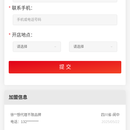
*
联系手机：
*
开店地点：
加盟信息
徐**想代理不限品牌
四川省-阆中
电话：132********
2025/05/22