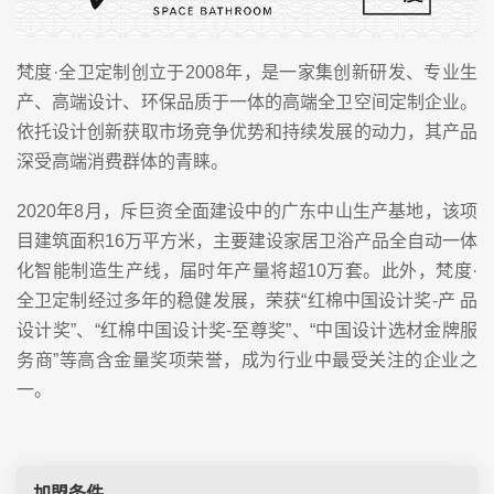
梵度·全卫定制创立于2008年，是一家集创新研发、专业生
产、高端设计、环保品质于一体的高端全卫空间定制企业。
依托设计创新获取市场竞争优势和持续发展的动力，其产品
深受高端消费群体的青睐。
2020年8月，斥巨资全面建设中的广东中山生产基地，该项
目建筑面积16万平方米，主要建设家居卫浴产品全自动一体
化智能制造生产线，届时年产量将超10万套。此外，梵度·
全卫定制经过多年的稳健发展，荣获“红棉中国设计奖-产 品
设计奖”、“红棉中国设计奖-至尊奖”、“中国设计选材金牌服
务商”等高含金量奖项荣誉，成为行业中最受关注的企业之
一。
加盟条件