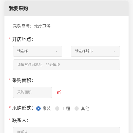
我要采购
采购品牌：梵度卫浴
*
开店地点：
*
采购面积：
㎡
*
采购形式：
家装
工程
其他
*
联系人：