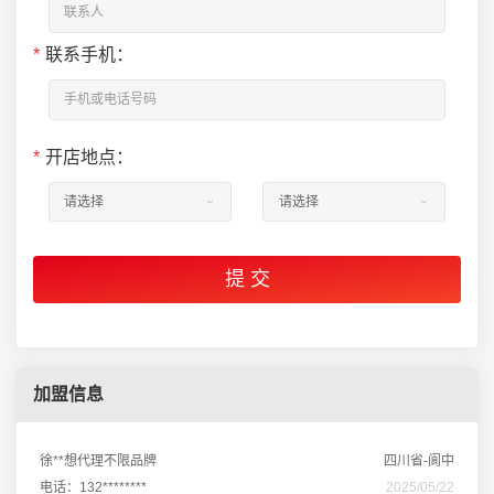
*
联系手机：
*
开店地点：
加盟信息
徐**想代理不限品牌
四川省-阆中
电话：132********
2025/05/22