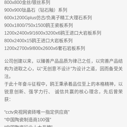
800x800金丝/银丝系列
900x900钛晶石（钻石釉）系列
600x1200Gplus仿古/负离子精工大理石系列
900x1800/750x1500鸥王瓷板系列
1200x2400x9/1600x3200x6鸥王进口大岩板系列
800x2400x15鸥王进口大岩板系列
1200x2700x9/800x2600x6奢石岩板系列
公司创建以来，以臻善产品品质为律己之任，以完善产品结
构为进取之心，以“无创意不设计”为设计之道，因而备受关
注。
于此十年奋斗征程中，鸥王秉承着品位至上的本格精神，以
锐意创新、强学力行、 诚信共赢的核心理念，先后曾荣
获：
“cctv央视网瓷砖唯一指定供应商”
“中国陶瓷制造商100强”