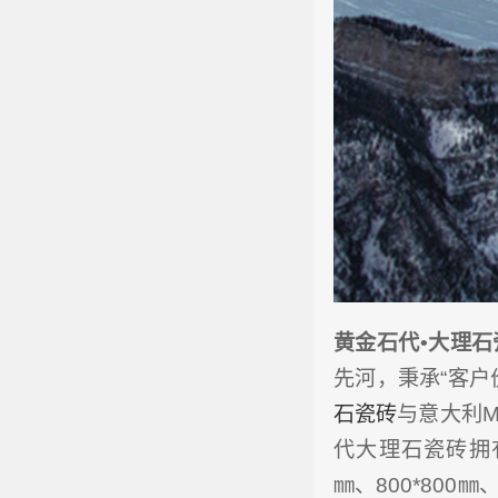
黄金石代•大理石
先河，秉承“客户
石瓷砖
与意大利M
代大理石瓷砖拥有大
㎜、800*800