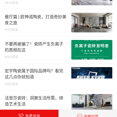
6816阅读
餐厅篇 | 欧神诺陶瓷，打造奇妙美
食之旅
6000阅读
不要再被骗了！瓷砖产生负离子
的真相在这
8605阅读
宏宇陶瓷属于国际品牌吗？看完
这几点你就知道
6060阅读
法恩莎瓷砖：洞察生活所需，缔
造艺术生活
4759阅读
免费咨询
我要加盟