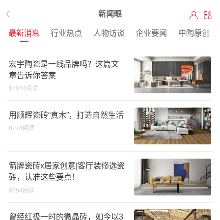
新闻眼
最新消息
行业热点
人物访谈
企业要闻
中陶原创
宏宇陶瓷是一线品牌吗？这篇文
章告诉你答案
18164阅读
用顺辉瓷砖“真木”，打造自然生活
8774阅读
箭牌瓷砖x居家创意|客厅装修选瓷
砖，认准这些要点！
8994阅读
曾经红极一时的微晶砖，如今以3