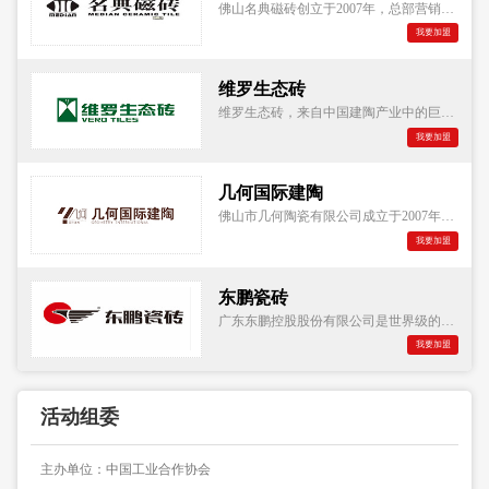
佛山名典磁砖创立于2007年，总部营销中心设立在佛山石湾镇，展示面积达一万多平方米，是佛山地区最大的陶瓷展厅之一。公司实力雄厚，营销网络遍布全球，是一家超大规模的现代化综合建陶航母级生产企业。
我要加盟
维罗生态砖
维罗生态砖，来自中国建陶产业中的巨头企业，一个影响着中国建陶产业文明的品牌巨擎，佛山市阳光陶瓷有限公司。从2002年开始，一股强大的建陶文化推动力在阳光陶瓷身上蔓延成长，从未停止，十年风雨
我要加盟
几何国际建陶
佛山市几何陶瓷有限公司成立于2007年，总部位于有着"南国陶都"之称的佛山，在这片以陶瓷文化和建陶产业闻名于世的热土上，享誉陶业的几何国际建陶从这里走向世界。几何国际建陶两大现代化建陶生产基地选址佛山三水，占地面积共54万平方米，拥有行业最高标准的全系列生产线14组，总投资超10亿元人民币。
我要加盟
东鹏瓷砖
广东东鹏控股股份有限公司是世界级的瓷砖、卫浴产品专业制造商和品牌商。始创于1972年的东鹏，"以此为生，精于此道"专注陶瓷逾40年，积累了丰富的经验，实力如日中天。公司不断引领行业消费潮流的产品，广泛应用于全球多个高端地标项目，如北京奥运会场馆，国家大剧院、美国帝国大厦等。
我要加盟
活动组委
主办单位：中国工业合作协会