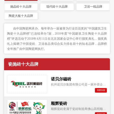
抛晶砖十大品牌
现代砖十大品牌
卫浴一线品牌
陶瓷大板十大品牌
由中国陶瓷网承办、每年举办一届被誉为行业百花奖的“中国建筑卫生
陶瓷十大品牌榜”已连续举办7届，2018年度“中国建筑卫生陶瓷十大品牌
榜”评选活动于2018年4月11日在北京国家会议中心举行颁奖典礼，颁奖典
礼上揭晓了中国瓷砖、卫浴各品类综合实力排名前十的知名品牌，品牌榜
全年推广由中国陶瓷网执行。
瓷抛砖十大品牌
诺贝尔磁砖
杭州诺贝尔集团有限公司是一家外资企业，于1992年在杭州成立，以人性化的"诺贝尔"产品不断创造完美的品质空间。集团公司总投资4.3亿美元，占地2300余亩，厂房面积80万平方米，员工近万余人，年生产规模近5000万平方米，产品深受国内外消费者的青睐。
我要加盟
顺辉瓷砖
顺辉瓷砖隶属于瓷砖制造商佛山高明顺成陶瓷有限公司。自1998年成立以来，秉承"顺动中国"的发展愿景，发扬专业、创新、责任、卓越的精神，致力于为现代人居空间提供优质的瓷砖产品，其生产的陶瓷墙地砖产品尺寸偏差、吸水率、破坏强度、耐磨性、耐污性等主要技术指标均优于国家标准及欧洲标准。顺辉瓷砖首创全球抗菌防伪瓷砖，获得国家专利认证（抗菌专利号：ZL200820047436.6，防伪标识专利号：ZL200820047850.7）。