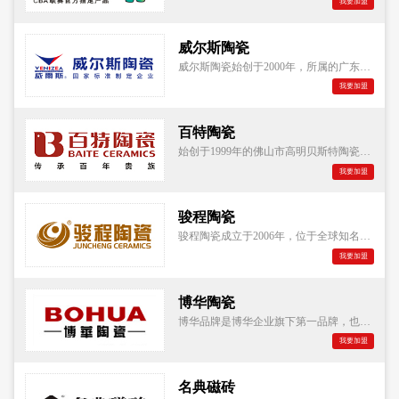
我要加盟
威尔斯陶瓷
威尔斯陶瓷始创于2000年，所属的广东宏威陶瓷实业有限公司是"国家标准制定企业"，是行业内享有盛誉的规模化、现代化的大型建筑陶瓷生产企业，被认定为"国家高新技术企业"。
我要加盟
百特陶瓷
始创于1999年的佛山市高明贝斯特陶瓷有限公司隶属顺成陶瓷企业，是目前国内知名的集科研、生产、销售与服务于一体的高科技、专业化的大型陶瓷企业，经过18年的锐意进取，已成功跻身行业一线品牌竞争阵营。
我要加盟
骏程陶瓷
骏程陶瓷成立于2006年，位于全球知名的陶瓷生产地—佛山，是顺成陶瓷集团旗下主力品牌。骏程陶瓷拥有大规模的行业先进的生产设备
我要加盟
博华陶瓷
博华品牌是博华企业旗下第一品牌，也是中国陶瓷行业最具影响力的品牌之一，是陶瓷行业唯一一个"100最具文化价值品牌"。博华陶瓷在现代建陶发源地——佛山石湾镇建有总面积达3万平方米的展示中心，是目前佛山地区最大的陶瓷展厅之一。奢华大气的产品展厅内，涵盖了精工玻化砖、内墙砖、全抛釉、微晶石、仿古砖五大类产品。400多个实景模拟间，使100多个系列，1000余款瓷砖产品得到了完美的演绎。
我要加盟
名典磁砖