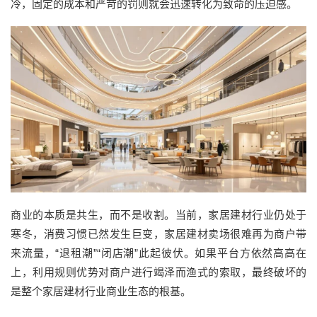
冷，
固定的成本和严苛的罚则就会迅速转化为致命的压迫感。
商业的本质是共生，而不是收割
。
当前
，
家居建材行业仍处于
寒冬，消费习惯已然发生巨变，
家居建材卖场
很难再为商户带
来流量，
“退租潮”“闭店潮”
此起彼伏
。
如果平台方依然高高在
上，利用规则优势对商户进行竭泽而渔式的索取，最终破坏的
是整个
家居建材行业
商业生态的根基。