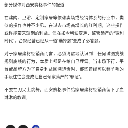
部分媒体对西安赛格事件的报道
在建陶、卫浴、定制家居等依赖卖场或经销体系的行业中，类
似的
操作也
并不少见。在过去市场高增长的红利期，这些操作
或许能带来短期的利益。但在如今利润变薄、监管趋严的
“微利
时代”，合规经营已经从一道“选择题”变成了必答题。
对于
家居建材
经销商而言，必须清醒地认识到：任何试图挑战
规则底线的行为，本质上都是在给自己埋雷。当市场下行，平
台或品牌方为了自身利益回溯追责时，那些曾经
可以薅羊毛的
手段
往往会变成让自己倾家荡产的
“罪证”。
不要在刀尖上跳舞，
西安赛格事件给家居建材经销商留下了
血
淋淋的教训。