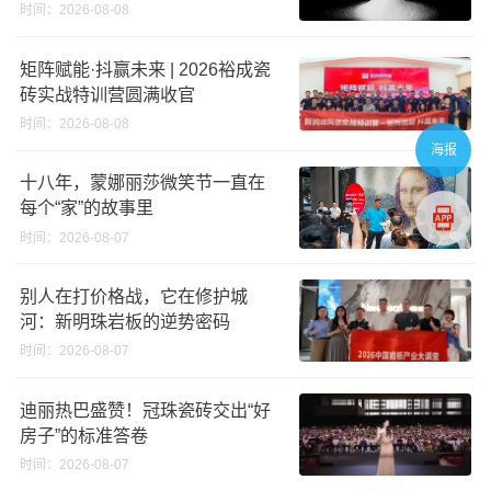
义高端奢石原料
时间：2026-08-08
矩阵赋能·抖赢未来 | 2026裕成瓷
砖实战特训营圆满收官
时间：2026-08-08
海报
十八年，蒙娜丽莎微笑节一直在
每个“家”的故事里
时间：2026-08-07
别人在打价格战，它在修护城
河：新明珠岩板的逆势密码
时间：2026-08-07
迪丽热巴盛赞！冠珠瓷砖交出“好
房子”的标准答卷
时间：2026-08-07