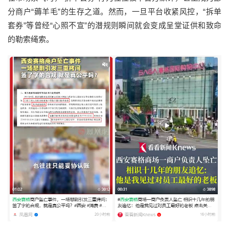
分商户
“薅羊毛”的生存之道。然而，一旦平台收紧风控，
“
拆单
套券
”
等
曾经
“心照不宣”的潜规则瞬间就会变成呈堂证供和致命
的勒索绳索。