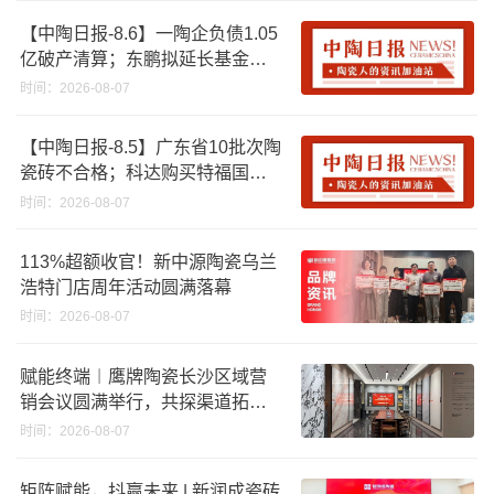
【中陶日报-8.6】一陶企负债1.05
亿破产清算；东鹏拟延长基金投
资期限；工信部开展建陶行业能
时间：2026-08-07
效领跑者企业推荐工作
【中陶日报-8.5】广东省10批次陶
瓷砖不合格；科达购买特福国际
股份申请未通过；蒙娜丽莎5千万
时间：2026-08-07
回购股份；建霖家居海外产能突
破18亿元
113%超额收官！新中源陶瓷乌兰
浩特门店周年活动圆满落幕
时间：2026-08-07
赋能终端︱鹰牌陶瓷长沙区域营
销会议圆满举行，共探渠道拓展
与门店升级新路径
时间：2026-08-07
矩阵赋能，抖赢未来 | 新润成瓷砖