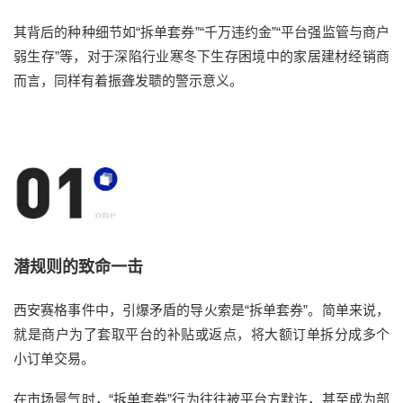
其背后的
种种细节
如
“拆单套券”“千万违约金”“平台强监管与商户
弱生存”
等
，对于深陷
行业寒冬下生存困境中的家居建材经销商
而言，同样
有着振聋发聩的警示意义。
潜规则的致命一击
西安赛格事件
中，引爆矛盾的导火索是
“拆单套券”。简单来说，
就是商户为了套取平台的补贴或返点，将大额订单拆分成多个
小订单交易。
在
市场
景气时，
“
拆单套券
”
行为往往被平台方默许，甚至成为部