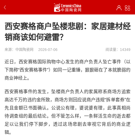
西安赛格商户坠楼悲剧：家居建材经
销商该如何避雷？
来源：中国陶瓷网
2026-07-06
阅读量：14349
近日，西安赛格国际购物中心发生的商户负责人坠亡事件
（
以
下简称
“西安赛格事件”
）
如同一记重锤，狠狠砸在了本就脆弱的
商业神经上。
西安赛格事件
的发生，坠楼商户负责人的
家属称
系
商场方追索
高达千万的违约金所致，商场方则回应
说
商户违规
“拆单套券”在
先且金额已书面确认。公说公有理，婆说婆有理，
此事
真相尚
待调查组的最后结论。
但不管怎么样，
一条鲜活生命的逝去
都
足以让我们停下脚步，透过这场悲剧去审视它背后的商业逻
辑。