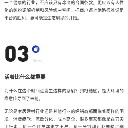
一个健康的行业，不应该只有冰冷的合同条款，更应该有人性
化的纠纷调解机制和风险缓冲空间
。
把
商户
逼上绝路
很难说是
平台的
胜利，
更可能是
生态崩塌的开始。
活着比什么都重要
为什么在这个时间点发生这样的悲剧？归根结底，是大环境的
寒意传导到了末梢。
无论
是家居建材
行业还是其他行业的经销商
都面临着同样的困
境
，
消费疲软、流量分化、成本高企
，
很多商家都
像是在刀尖
上行走，每一个订单都来之不易，每一分钱利润都要精打细