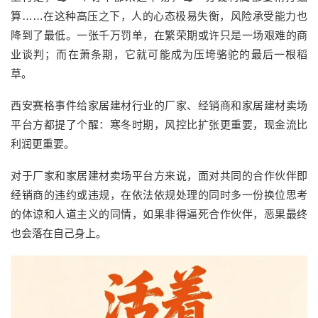
算
……
在
这种高压之下，人的心态极易失衡，风险承受能力也
降到了最低。一张千万罚单，在繁荣期或许只是一场艰难的商
业谈判
；
而在萧条期，它就可能成为压垮骆驼的最后一根稻
草。
西安赛格事件
给家居建材行业
的
厂家、经销
商
和家居建材卖场
平台方都
提了个醒：寒冬
时
期，风控比扩张更重要，现金流比
利润更重要。
对于
厂家
和
家居建材卖场平台方
来说，面对
共同的
合作伙伴
即
经销商
的违约或违规，在依法依规处理的同时多一份
换位思考
的体谅和人道主义的同情，如果非得
逼死
合作伙伴，恶果
最终
也会落在自己身上
。