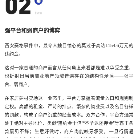
强平台和弱商户的博弈
西安赛格事件中
，最令人触目惊心的莫过于高达
1154.6万元的
违约金。
这
对一家普通的商户而言
从
任何
角度
来
看
都是难以承受之重
，
也
折射出当前商业地产领域普遍存在的结构性矛盾
——强平
台、弱商户。
在家居建材卖场
这一业态里
，
平台
方掌握着流量入口和规则制
定权
。
高额的租金、严苛的扣点、繁杂的物业费以及名目各样
的罚款
，
构成了商户沉重的经营成本。
双方合作
，
平台
方
通常
处于绝对主导地位，类似
“违约金十倍”“不予退还押金”等霸王条
款屡见不鲜
；
生意好做时
，
商户尚能咬牙承受
，
一旦
行情遇