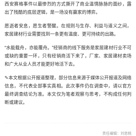
西安赛格事件
以最惨烈的方式撕开了商业温情脉脉的面纱，露
出了残酷的底层逻辑
，
是一场没有赢家的博弈。
愿逝者安息，愿生者警醒。在规则与生存、利益与道义之间，
家居建材行业需要找到一条更有温度、更可持续的出路。
“
水能载舟，亦能覆舟。
”
经销商的线下服务是家居建材行业不可
或缺的重要一环，
只有
经销商
活下来了，
厂家、家居建材卖场
和广大从业人员才能更好地活下去。
✎
本文根据公开报道整理，部分信息来源于媒体公开报道及网络
信息，不代表全部事实真相。
此次
事件仍在调查中，请以官方
最终调查结论为准。本文仅为
笔者
观察与思考，不构成任何判
断或建议。
责任编辑：刘思桃