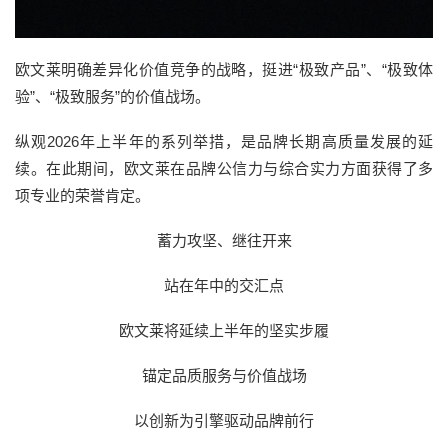
欧文莱明确差异化价值竞争的战略，挺进“极致产品”、“极致体
验”、“极致服务”的价值战场。
纵观2026年上半年的系列举措，是品牌长期高质量发展的延
续。在此期间，欧文莱在品牌公信力与综合实力方面获得了多
项专业的荣誉肯定。
蓄力攻坚、继往开来
站在年中的交汇点
欧文莱将延续上半年的坚实步履
锚定品质服务与价值战场
以创新为引擎驱动品牌前行