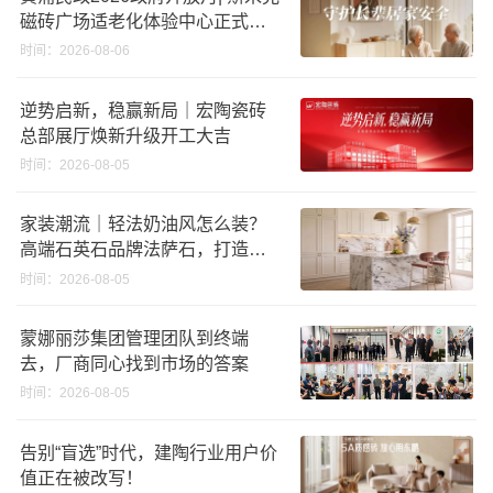
磁砖广场适老化体验中心正式亮
相
时间：2026-08-06
逆势启新，稳赢新局｜宏陶瓷砖
总部展厅焕新升级开工大吉
时间：2026-08-05
家装潮流｜轻法奶油风怎么装？
高端石英石品牌法萨石，打造质
感橱柜台面
时间：2026-08-05
蒙娜丽莎集团管理团队到终端
去，厂商同心找到市场的答案
时间：2026-08-05
告别“盲选”时代，建陶行业用户价
值正在被改写！