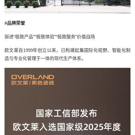
#品牌荣誉
挺进“极致产品”“极致体验”“极致服务”价值战场
欧文莱自1999年创立以来，已构建起集国际化视野、智能化制
造与专业化管理于一体的现代生产体系。