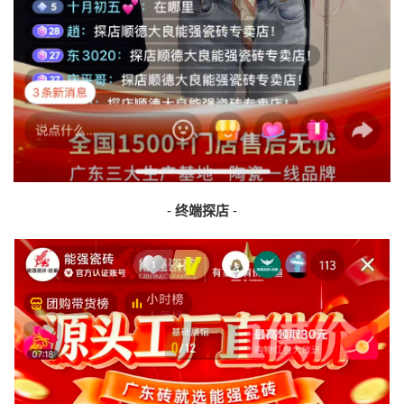
-
终端探店
-