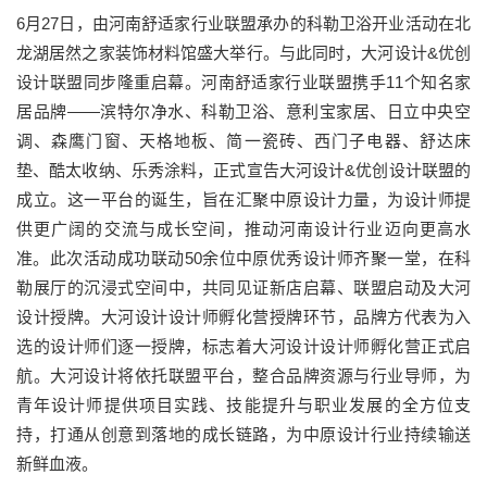
6月27日，由河南舒适家行业联盟承办的科勒卫浴开业活动在北
龙湖居然之家装饰材料馆盛大举行。与此同时，大河设计&优创
设计联盟同步隆重启幕。河南舒适家行业联盟携手11个知名家
居品牌——滨特尔净水、科勒卫浴、意利宝家居、日立中央空
调、森鹰门窗、天格地板、简一瓷砖、西门子电器、舒达床
垫、酷太收纳、乐秀涂料，正式宣告大河设计&优创设计联盟的
成立。这一平台的诞生，旨在汇聚中原设计力量，为设计师提
供更广阔的交流与成长空间，推动河南设计行业迈向更高水
准。此次活动成功联动50余位中原优秀设计师齐聚一堂，在科
勒展厅的沉浸式空间中，共同见证新店启幕、联盟启动及大河
设计授牌。大河设计设计师孵化营授牌环节，品牌方代表为入
选的设计师们逐一授牌，标志着大河设计设计师孵化营正式启
航。大河设计将依托联盟平台，整合品牌资源与行业导师，为
青年设计师提供项目实践、技能提升与职业发展的全方位支
持，打通从创意到落地的成长链路，为中原设计行业持续输送
新鲜血液。