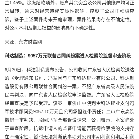
金1.45%。除冻结款项外，账户其余资金及公司其他账户均可正
常周转，暂未对经营造成实质性影响。控股子公司正积极应
诉，鉴于上述案件尚未开庭审理，案件结果尚存在不确定性，
对公司本期及期后损益的影响具有不确定性。
来源：东方财富网
科达制造：9057万元联营合同纠纷案进入检察院监督审查阶段
6月30日，科达制造发布公告，公司收到广东省人民检察院送达
的《受理通知书》，冯军因与广东科达锂业有限公司、科达制
造股份有限公司联营合同纠纷一案，不服广东省高级人民法院
民事判决，向广东省人民检察院申请监督。广东省人民检察院
经审查决定予以受理。该案一审佛山中院判令科达锂业支付冯
军技术顾问费9057.10万元且公司承担连带责任；二审广东高院
撤销一审判决，驳回冯军全部诉讼请求。公司表示，本案尚处
于审查阶段，抗诉申请人的监督申请能否获得检察院的支持存
在不确定性，暂时无法判断该事项对公司本期利润和期后利润