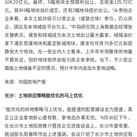
104.22亿元。最终，5幅地块全部顺利出让，总收金125.72亿
元。其中3幅地块溢价成交，还有2幅地块底价出让。“从参拍企
业来看，本次土拍共吸引12家企业（或联合体）参与，仍以央
企、国企及本地城投平台为主。”中指研究院上海数据总经理张
文静表示。建发和绿城成为本次土地出让最大赢家，绿城溢价
拿下浦东周浦地块和嘉定新城地块，建发也斥资70多亿元斩获
静安大宁地块。在一些业内人士看来，上半年市场整体供地量
不算充足，但好地块依然会吸引房企来争抢。当下，不少房企
面临土地储备不足的情况，预计半年内会加大拿地战略。
来源：中国房地产报
长沙：土地供应策略能优化的马上优化
“能优化的供地策略马上优化，能提速的配套建设全力提速，真
正让企业拿地前心里有数、拿地后办事无忧。”6月30日下午，
在长沙市土地招商推介暨房企交流座谈会上，长沙市委常委、
统战部长周春晖作出上述强调。会议介绍了长沙市土地供应有