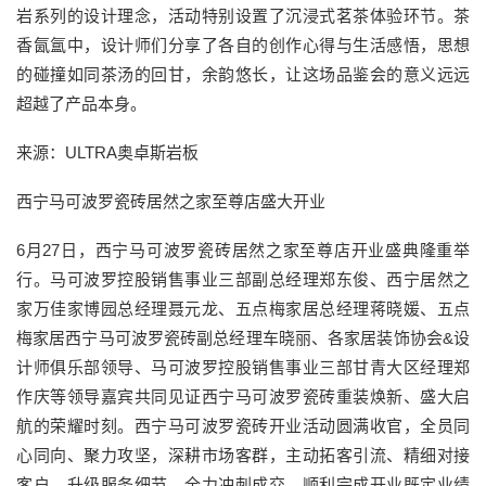
岩系列的设计理念，活动特别设置了沉浸式茗茶体验环节。茶
香氤氲中，设计师们分享了各自的创作心得与生活感悟，思想
的碰撞如同茶汤的回甘，余韵悠长，让这场品鉴会的意义远远
超越了产品本身。
来源：ULTRA奥卓斯岩板
西宁马可波罗瓷砖居然之家至尊店盛大开业
6月27日，西宁马可波罗瓷砖居然之家至尊店开业盛典隆重举
行。马可波罗控股销售事业三部副总经理郑东俊、西宁居然之
家万佳家博园总经理聂元龙、五点梅家居总经理蒋晓媛、五点
梅家居西宁马可波罗瓷砖副总经理车晓丽、各家居装饰协会&设
计师俱乐部领导、马可波罗控股销售事业三部甘青大区经理郑
作庆等领导嘉宾共同见证西宁马可波罗瓷砖重装焕新、盛大启
航的荣耀时刻。西宁马可波罗瓷砖开业活动圆满收官，全员同
心同向、聚力攻坚，深耕市场客群，主动拓客引流、精细对接
客户、升级服务细节，全力冲刺成交，顺利完成开业既定业绩