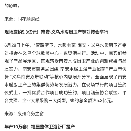
的影响。
来源：同花顺财经
现场签约5.3亿元！南安·义乌水暖厨卫产销对接会举行
6月28日上午，“智联厨卫，水暖共赢”南安・义乌水暖厨卫产销
对接会在义乌全球数贸中心・数贸港举行。活动中，嘉宾们参
观了产品展示区，直观感受南安水暖厨卫产业的创新成果与品
质实力。南安市商务局围绕“南安水暖卫浴产业招商”“产业带优
势”“义乌南安双带联动”等核心内容展开分享，全面展现了南安
水暖厨卫产业的集群优势与发展潜力。在现场举行的项目签约
仪式上，一批优质合作项目成功签约，项目涵盖协会联盟、平
台共建、企业大额采购三大类型，签约总金额达5.3亿元。
来源：泉州商务之窗
年产10万套！禧屋整体卫浴新厂投产