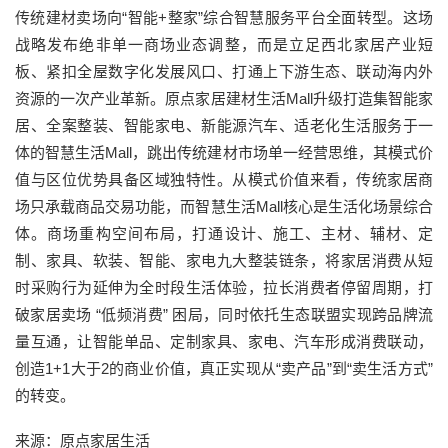
传统建材卖场向“智能+整家”综合智慧服务平台全面转型。这场
战略发布绝非单一商场业态调整，而是立足西北家居产业短
板、紧扣全屋数字化发展风口、打通上下游生态、联动海内外
资源的一次产业革新。原点家居建材生活Mall升级打造集智能家
居、全案整装、智能家电、新能源汽车、适老化生活服务于一
体的智慧生活Mall，跳出传统建材市场单一经营思维，其模式价
值与区位优势具备区域独特性。从模式价值来看，传统家居商
场只承载商品交易功能，而智慧生活Mall核心是生活化场景综合
体。商场重构空间布局，打通设计、施工、主材、辅材、定
制、家具、软装、智能、家电九大整装链条，将家居消费从短
时采购行为延伸为全时段生活体验，拉长消费者停留周期，打
破家居卖场 “低频消费” 困局，同时依托生态联盟实现跨品牌流
量互通，让智能单品、定制家具、家电、汽车形成消费联动，
创造1+1大于2的商业价值，真正实现从“卖产品”到“卖生活方式”
的转变。
来源：原点家居生活