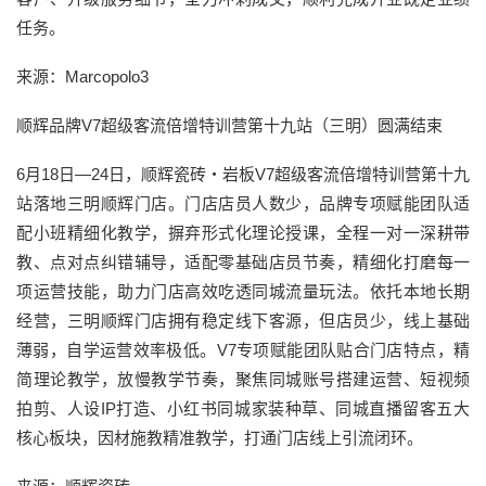
任务。
来源：Marcopolo3
顺辉品牌V7超级客流倍增特训营第十九站（三明）圆满结束
6月18日—24日，顺辉瓷砖・岩板V7超级客流倍增特训营第十九
站落地三明顺辉门店。门店店员人数少，品牌专项赋能团队适
配小班精细化教学，摒弃形式化理论授课，全程一对一深耕带
教、点对点纠错辅导，适配零基础店员节奏，精细化打磨每一
项运营技能，助力门店高效吃透同城流量玩法。依托本地长期
经营，三明顺辉门店拥有稳定线下客源，但店员少，线上基础
薄弱，自学运营效率极低。V7专项赋能团队贴合门店特点，精
简理论教学，放慢教学节奏，聚焦同城账号搭建运营、短视频
拍剪、人设IP打造、小红书同城家装种草、同城直播留客五大
核心板块，因材施教精准教学，打通门店线上引流闭环。