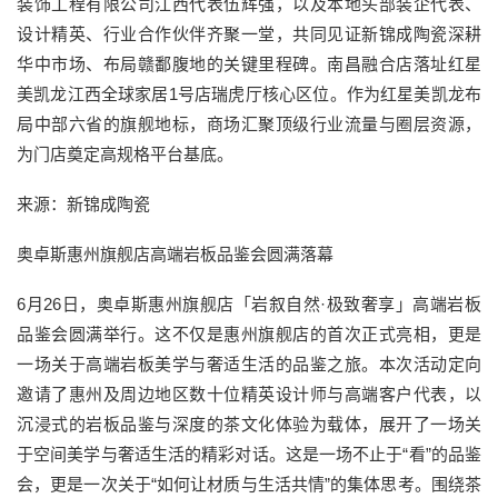
装饰工程有限公司江西代表伍辉强，以及本地头部装企代表、
设计精英、行业合作伙伴齐聚一堂，共同见证新锦成陶瓷深耕
华中市场、布局赣鄱腹地的关键里程碑。南昌融合店落址红星
美凯龙江西全球家居1号店瑞虎厅核心区位。作为红星美凯龙布
局中部六省的旗舰地标，商场汇聚顶级行业流量与圈层资源，
为门店奠定高规格平台基底。
来源：新锦成陶瓷
奥卓斯惠州旗舰店高端岩板品鉴会圆满落幕
6月26日，奥卓斯惠州旗舰店「岩叙自然·极致奢享」高端岩板
品鉴会圆满举行。这不仅是惠州旗舰店的首次正式亮相，更是
一场关于高端岩板美学与奢适生活的品鉴之旅。本次活动定向
邀请了惠州及周边地区数十位精英设计师与高端客户代表，以
沉浸式的岩板品鉴与深度的茶文化体验为载体，展开了一场关
于空间美学与奢适生活的精彩对话。这是一场不止于“看”的品鉴
会，更是一次关于“如何让材质与生活共情”的集体思考。围绕茶