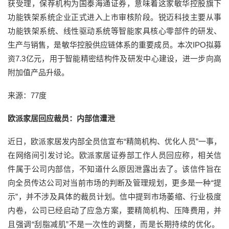
获受理，保荐机构为国泰海通证券，意味着这家敏华控股旗下
功能铁架系统企业正式进入上市审核阶段。锐迈科技主要从事
功能铁架系统、线性驱动系统等智能家具核心零部件的研发、
生产与销售，是敏华控股供应链体系的重要成员。本次IPO拟募
资7.3亿元，用于智能精密结构件及研发中心建设，进一步向高
附加值产品升级。
来源：77度
欧派家居回应裁员：内部信遭泄
近日，欧派家居发内部全员信宣布“精简机构、优化人员”一事，
在网络间引发讨论。欧派家居证券部工作人员回应称，相关信
件属于公司内部信，不知道什么原因泄露出去了。该信件旨在
向全员传达公司对当前市场的判断及管理规划，更多是一种“提
示”，并不涉及具体的裁员计划。信中提到市场萎缩、行业极度
内卷，公司已经启动了应急方案，要精简机构、压降费用，并
且强调“刮脂减肌”不是一次性的调整，而是长期持续的优化。