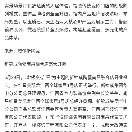
实景场景打造舒适质感人居体验，摆脱传统瓷砖门店的刻板陈
列模式，整体品牌格调全面升级。馆内产品矩阵层次清晰、布
局规整，以玉质石、天工石两大核心IP产品为展示主力，搭配
镜界系列、微哑质感砖全系爆款，构建起全覆盖、多元化的产
品体系。
来源：威尔斯陶瓷
新锦成陶瓷南昌融合店盛大开幕
6月29日，以“领变·启程”为主题的新锦成陶瓷南昌融合店开业盛
典，在红星美凯龙江西全球家居1号店正式举行。新锦成集团华
中分公司总经理谭丹、江西省室内装饰协会副会长笑芊芊、南
昌红星美凯龙江西全球家居1号店总经办黄塬、新锦成集团华中
分公司产品总监兼江西销区负责人魏振军、江西创艺装饰工程
有限公司代表熊颖、广东华浔装饰集团有限公司南昌代表吴旭
东、江西丛一楼装饰工程有限公司代表周宁宁、成都大改造家