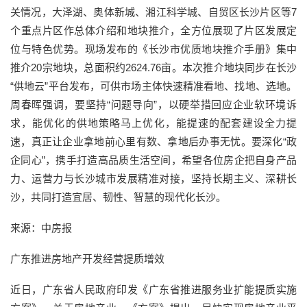
关情况，大泽湖、奥体新城、湘江科学城、自贸区长沙片区等7
个重点片区作总体介绍和地块推介，全方位展现了片区发展定
位与特色优势。现场发布的《长沙市优质地块推介手册》集中
推介20宗地块，总面积约2624.76亩。本次推介地块同步在长沙
“供地云”平台发布，可供市场主体快速精准看地、找地、选地。
周春晖强调，要坚持“问题导向”，以硬举措回应企业软环境诉
求，能优化的供地策略马上优化，能提速的配套建设全力提
速，真正让企业拿地前心里有数、拿地后办事无忧。要深化“政
企同心”，携手打造高品质生活空间，希望各位房企把自身产品
力、运营力与长沙城市发展精准对接，坚持长期主义、深耕长
沙，共同打造宜居、韧性、智慧的现代化长沙。
来源：中房报
广东推进房地产开发经营提质增效
近日，广东省人民政府印发《广东省推进服务业扩能提质实施