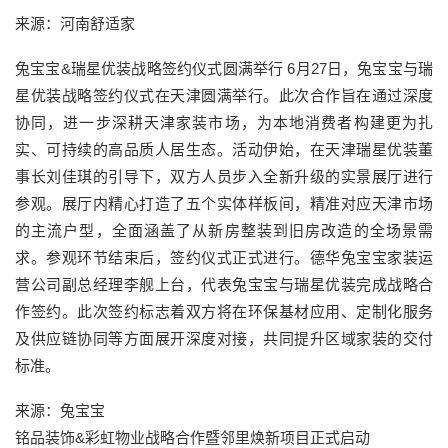
来源：河南舒适家
兔宝宝&瑞星优装战略签约仪式圆满举行 6月27日，兔宝宝与瑞
星优装战略签约仪式在天津圆满举行。此次合作旨在通过深度
协同，进一步深耕天津家装市场，为本地消费者构建更为扎
实、可持续的高品质人居生态。活动伊始，在天津瑞星优装董
事长刘佳琪的引导下，双方人员步入全新升级的实景展厅进行
参观。展厅内精心打造了五个实体样板间，精准对应天津市场
的主流户型，全面涵盖了从新房整装到旧房改造的全场景需
求。参观环节结束后，签约仪式正式进行。德华兔宝宝家装运
营公司副总经理李舰上台，代表兔宝宝与瑞星优装完成战略合
作签约。此次签约标志着双方将在环保基材应用、定制化服务
及供应链协同等方面展开深度对接，共同提升区域家装的交付
标准。
来源：兔宝宝
铭品装饰&彩虹物业战略合作暨邻里焕新项目正式启动