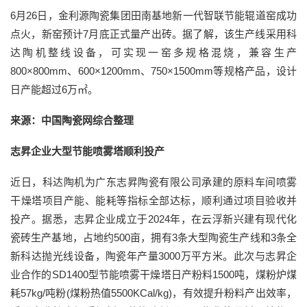
6月26日，金利源陶瓷集团田南基地新一代智联节能辊道窑成功
点火，新窑预计7月底正式量产出砖。据了解，该生产线采用科
达陶机整线设备，可实现一窑多规格混烧，兼容生产
800×800mm、600×1200mm、750×1500mm等规格产品，设计
日产能超过6万㎡。
来源：中国陶瓷网综合整理
志昇企业大型节能喷雾塔顺利投产
近日，科达陶机为广东志昇陶瓷有限公司承建的原料车间喷雾
干燥塔项目产能、能耗等指标全部达标，顺利通过项目验收并
投产。据悉，志昇企业成立于2024年，在云浮新兴建有现代化
瓷砖生产基地，占地约500亩，拥有3条大型陶瓷生产线和3条全
新科达抛光线设备，陶瓷年产量3000万平方米。此次与志昇企
业合作的SD1400型节能喷雾干燥塔日产粉料1500吨，煤粉炉煤
耗57kg/吨粉(煤粉热值5500KCal/kg)，有效提升粉料产出效率，