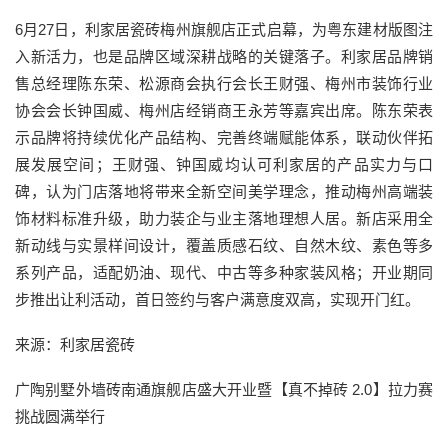
6月27日，利家居瓷砖梅州旗舰店正式启幕，为粤东建材版图注
入新活力，也是品牌区域深耕战略的关键落子。利家居品牌销
售总经理陈东荣、松源商会执行会长王财强、梅州市装饰行业
协会会长钟国威、梅州店经销商王永芳等嘉宾出席。陈东荣表
示品牌将持续优化产品结构、完善终端赋能体系，联动伙伴拓
展发展空间；王财强、钟国威均认可利家居的产品实力与口
碑，认为门店落地将带来全新空间美学理念，推动梅州高端装
饰材料标准升级，助力装企与业主落地理想人居。新店采用全
新动线与实景样间设计，覆盖质感石纹、自然木纹、素色等多
系列产品，适配奶油、现代、中古等多种家装风格；开业期同
步推出让利活动，首日签约与客户满意度双高，实现开门红。
来源：利家居瓷砖
广陶别墅外墙砖南通旗舰店盛大开业暨【真不掉砖 2.0】拉力赛
挑战圆满举行