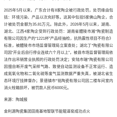
2025年5月以来，广东合计有8家陶企被行政处罚，处罚缘由包
括：环境污染、产品以次充好等。这其中包括5家佛山陶企，合
计被处罚金额为35.81万元。除此外，2026年5月以来，湖南、
湖北、江西4家陶企受到行政处罚：湖南省醴陵市湘*陶瓷制造
有限公司因生产的“1221杯”产品经抽检，抗热震性项目不符合》
标准，被醴陵市市场监督管理局立案查处；湖北丁*陶瓷有限公
司因“开业后自行停业连续六个月以上”，被县市场监督管理局依
法作出吊销营业执照的行政处罚决定；安陆市瑞*陶瓷有限公司
因擅自断开废气采样气路、致使自动监测设备不正常运行、造
成氮氧化物和二氧化硫等废气监测数据严重失真，被湖北省生
态环境厅挂牌督办；景德镇市*铭陶瓷有限公司因二楼车间室内
消火栓箱损坏，被罚款人民币6000元。
来源：陶城报
金利源陶瓷集团田南基地智联节能辊道窑成功点火