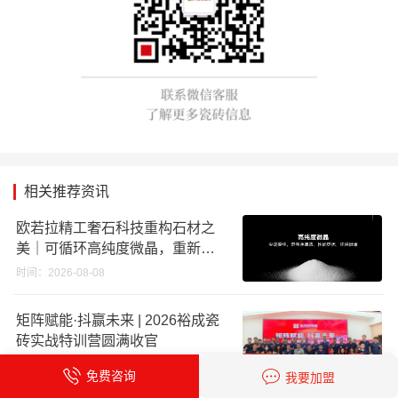
相关推荐资讯
欧若拉精工奢石科技重构石材之
美｜可循环高纯度微晶，重新定
义高端奢石原料
时间：2026-08-08
矩阵赋能·抖赢未来 | 2026裕成瓷
砖实战特训营圆满收官
时间：2026-08-08
免费咨询
我要加盟