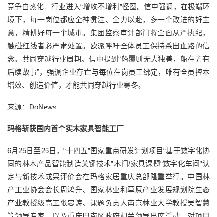
竞争白热化，行业进入“增收不增利”怪圈。信中强调，在极端环
境下，每一岗位都应全神贯注、全力以赴，多一个改进的好主
意，精耕好每一个城市。集团监察审计部门将全面从严执纪，
触碰红线者必严肃处置。欧派呼吁全体员工保持杀出血路的信
念，共同穿越行业周期。信中提到“船覆则无人独善，船在方有
后续故事”，强调企业存亡与每位在岗员工绑定，唯有全员控本
增效、创造价值，才能共同穿越行业寒冬。
来源：DoNews
玛格斩获国内首个实木家具智能工厂
6月25日至26日，“十四五”国家重点研发计划项目“基于数字化协
同的林木产品智能制造关键技术”木门/家具课题“数字化车间”认
定与新技术成果评价会在玛格家居重庆总部隆重举行。中国林
产工业协会会长周鸿升、国家林业和草原产业发展规划院生态
产业教授级高工张忠涛、课题负责人南京林业大学教授吴智慧
等领导专家，以及重庆巴南区政府相关领导出席活动，对项目