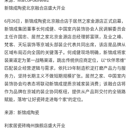
来源：MarcoPoloNew2
新锦成陶瓷北京融合店盛大开业
6月26日，新锦成陶瓷北京融合店于居然之家金源店正式启幕，
新锦成集团董事长何成健、中国室内装饰协会人民调解委员会
主任许国忠、居然之家北京金源店总经理郭富琪，及业之峰、
梵客、天坛装饰等京城头部装企代表共同出席，该店是品牌从
区域布局迈向全国的关键落子。何成健现场明确，新锦成将家
装渠道定为第一战略渠道，跳出传统供应商定位，以“伙伴思维”
匹配装企经营逻辑与需求，依托19年制造积淀打磨产品力与服
务力，坚持长期主义不做短期规模扩张。居然之家、中国室内
装饰协会均表态将联动新锦成提质京城家装消费；该融合店将
作为品牌在京城的装企协同枢纽，提供从产品到交付的全链路
赋能，落地“让好瓷砖走进每个家”的定位。
来源：新锦成陶瓷
利家居瓷砖梅州旗舰店盛大开业