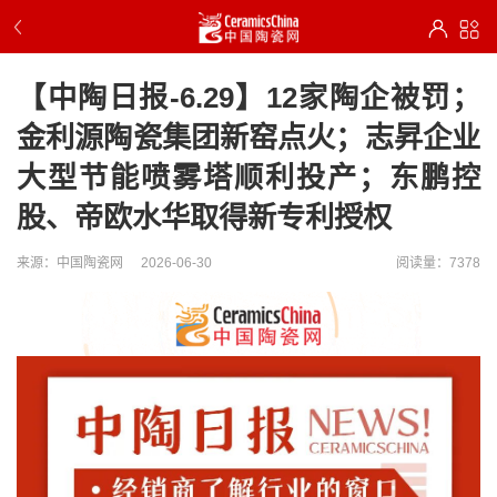
【中陶日报-6.29】12家陶企被罚；
金利源陶瓷集团新窑点火；志昇企业
大型节能喷雾塔顺利投产；东鹏控
股、帝欧水华取得新专利授权
来源：中国陶瓷网
2026-06-30
阅读量：7378