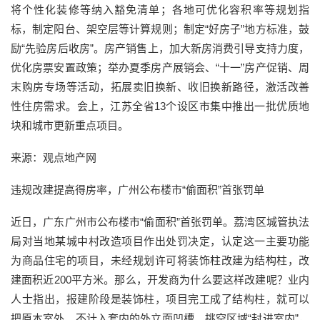
将个性化装修等纳入豁免清单；各地可优化容积率等规划指
标，制定阳台、架空层等计算规则；制定“好房子”地方标准，鼓
励“先验房后收房”。房产销售上，加大新房消费引导支持力度，
优化房票安置政策；举办夏季房产展销会、“十一”房产促销、周
末购房专场等活动，拓展卖旧换新、收旧换新路径，激活改善
性住房需求。会上，江苏全省13个设区市集中推出一批优质地
块和城市更新重点项目。
来源：观点地产网
违规改建提高得房率，广州公布楼市“偷面积”首张罚单
近日，广东广州市公布楼市“偷面积”首张罚单。荔湾区城管执法
局对当地某城中村改造项目作出处罚决定，认定这一主要功能
为商品住宅的项目，未经规划许可将装饰柱改建为结构柱，改
建面积近200平方米。那么，开发商为什么要这样改建呢？业内
人士指出，报建阶段是装饰柱，项目完工成了结构柱，就可以
把原本室外、不计入套内的外立面凹槽、挑空区域“封进室内”，