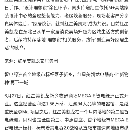
日手作、“设计理想家”涂色环节，同步传递红星依托M+高端家
装设计中心的全屋整装能力、老房焕新服务，现场老客户分享
真实体验后，“家居焕新，就到红星美凯龙”成为共识。目前红星
美凯龙在东北已从单一家居消费卖场升级为区域生活方式创领
者，后续将持续落地“理想家”相关服务，践行“创造美好家居生
活”的使命。
来源：红星美凯龙家居集团
智电绿洲首个地级市标杆落子新乡，红星美凯龙电器商业“新物
种”再下一城
6月27日，红星美凯龙新乡牧野商场MEGA-E智电绿洲正式开
业。这座经营面积达1.56万㎡、汇聚94大品牌的电器馆，是继
重庆至尊Mall项目之后，红星美凯龙在一个月内落地的第二座智
电绿洲。同时也是全国第三、中原首座、首个地级市MEGA-E
智电绿洲标杆，标志着其电器2.0战略从直辖市加速向地级市纵