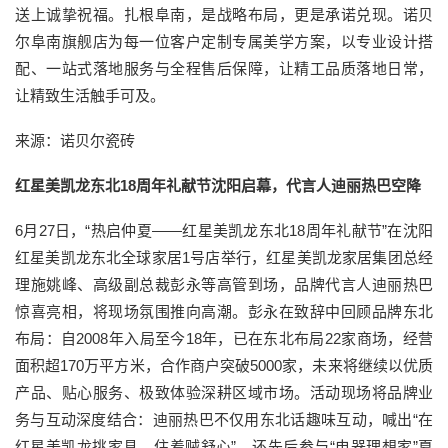
送上诚挚祝福。扎根阜南，是战略布局，更是承诺兑现。诺贝
尔阜南旗舰店为每一位客户定制专属美学方案，以专业设计搭
配、一站式落地服务与全程售后保障，让精工品质落地日常，
让精致生活触手可及。
来源：诺贝尔瓷砖
红星美凯龙东北18周年礼献节沈阳启幕，代言人迪丽热巴空降
6月27日，“热启仲夏——红星美凯龙东北18周年礼献节”在沈阳
红星美凯龙东北全球家居1号店举行，红星美凯龙家居集团总经
理施姚峰、高级副总裁彭永等高管到场，品牌代言人迪丽热巴
惊喜亮相，将现场氛围推向高潮。彭永在致辞中回顾品牌东北
布局：自2008年入局至今18年，已在东北布局22家商场，经营
面积超170万平方米，合作商户突破5000家，未来将继续以优质
产品、贴心服务、极致体验深耕区域市场。活动现场将品牌业
务与互动深度结合：迪丽热巴不仅用东北话趣味互动，喊出“在
红星美凯龙挑家具，住着贼舒心”，还先后参与“电器理想家”夏