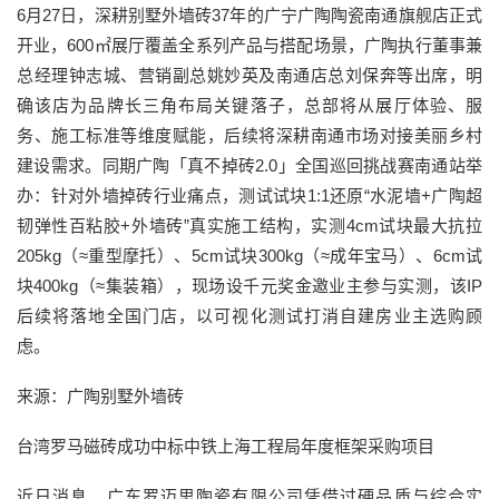
6月27日，深耕别墅外墙砖37年的广宁广陶陶瓷南通旗舰店正式
开业，600㎡展厅覆盖全系列产品与搭配场景，广陶执行董事兼
总经理钟志城、营销副总姚妙英及南通店总刘保奔等出席，明
确该店为品牌长三角布局关键落子，总部将从展厅体验、服
务、施工标准等维度赋能，后续将深耕南通市场对接美丽乡村
建设需求。同期广陶「真不掉砖2.0」全国巡回挑战赛南通站举
办：针对外墙掉砖行业痛点，测试试块1:1还原“水泥墙+广陶超
韧弹性百粘胶+外墙砖”真实施工结构，实测4cm试块最大抗拉
205kg（≈重型摩托）、5cm试块300kg（≈成年宝马）、6cm试
块400kg（≈集装箱），现场设千元奖金邀业主参与实测，该IP
后续将落地全国门店，以可视化测试打消自建房业主选购顾
虑。
来源：广陶别墅外墙砖
台湾罗马磁砖成功中标中铁上海工程局年度框架采购项目
近日消息，广东罗迈思陶瓷有限公司凭借过硬品质与综合实