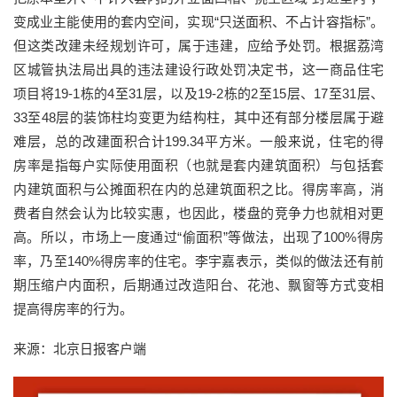
变成业主能使用的套内空间，实现“只送面积、不占计容指标”。
但这类改建未经规划许可，属于违建，应给予处罚。根据荔湾
区城管执法局出具的违法建设行政处罚决定书，这一商品住宅
项目将19-1栋的4至31层，以及19-2栋的2至15层、17至31层、
33至48层的装饰柱均变更为结构柱，其中还有部分楼层属于避
难层，总的改建面积合计199.34平方米。一般来说，住宅的得
房率是指每户实际使用面积（也就是套内建筑面积）与包括套
内建筑面积与公摊面积在内的总建筑面积之比。得房率高，消
费者自然会认为比较实惠，也因此，楼盘的竞争力也就相对更
高。所以，市场上一度通过“偷面积”等做法，出现了100%得房
率，乃至140%得房率的住宅。李宇嘉表示，类似的做法还有前
期压缩户内面积，后期通过改造阳台、花池、飘窗等方式变相
提高得房率的行为。
来源：北京日报客户端