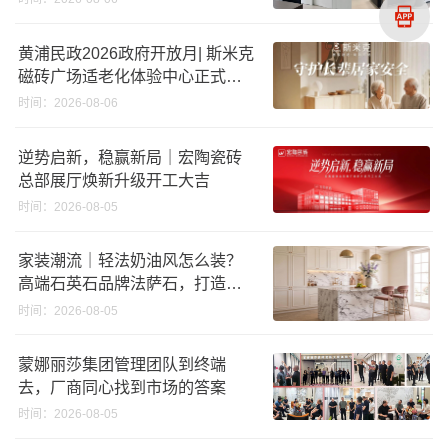
黄浦民政2026政府开放月| 斯米克
磁砖广场适老化体验中心正式亮
相
时间：2026-08-06
逆势启新，稳赢新局｜宏陶瓷砖
总部展厅焕新升级开工大吉
时间：2026-08-05
家装潮流｜轻法奶油风怎么装？
高端石英石品牌法萨石，打造质
感橱柜台面
时间：2026-08-05
蒙娜丽莎集团管理团队到终端
去，厂商同心找到市场的答案
时间：2026-08-05