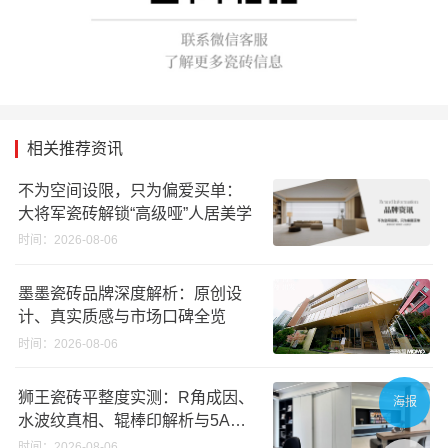
相关推荐资讯
不为空间设限，只为偏爱买单：
大将军瓷砖解锁“高级哑”人居美学
时间：2026-08-06
墨墨瓷砖品牌深度解析：原创设
计、真实质感与市场口碑全览
时间：2026-08-06
狮王瓷砖平整度实测：R角成因、
海报
水波纹真相、辊棒印解析与5A标
准选购指南
时间：2026-08-06