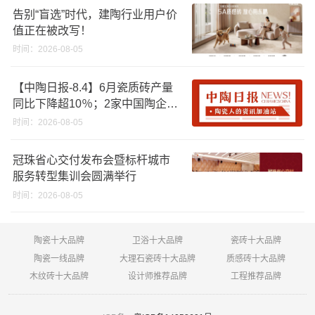
告别“盲选”时代，建陶行业用户价
值正在被改写！
时间：2026-08-05
【中陶日报-8.4】6月瓷质砖产量
同比下降超10％；2家中国陶企亮
相马来西亚ARCHIDEX 2026石材
时间：2026-08-05
展；东鹏已斥资4852万回购股
份；方向集团出海
冠珠省心交付发布会暨标杆城市
服务转型集训会圆满举行
时间：2026-08-05
陶瓷十大品牌
卫浴十大品牌
瓷砖十大品牌
陶瓷一线品牌
大理石瓷砖十大品牌
质感砖十大品牌
木纹砖十大品牌
设计师推荐品牌
工程推荐品牌