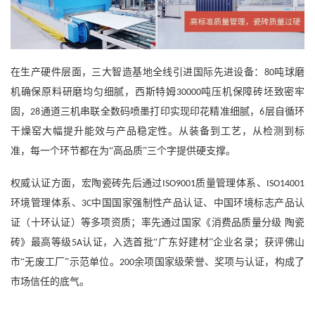
在生产硬件层面，三大智造基地全线引进国际先进设备：
吨球磨
80
机确保原料研磨均匀细腻，西斯特姆
吨压机保障砖坯致密牢
30000
固，
通道三机串联全数码喷墨打印实现印花精准细腻，
层自循环
28
6
干燥窑大幅提升能效与产品稳定性。从装备到工艺，从检测到标
准，每一个环节都在为“高品质”三个字提供硬支撑。
权威认证方面，宏陶瓷砖先后通过
质量管理体系、
ISO9001
ISO14001
环境管理体系、
中国国家强制性产品认证、中国环境标志产品认
3C
证（十环认证）等多项资质；率先通过国家《消费品质量分级 陶瓷
砖》最高等级
认证，入选首批“广东好建材”企业名录；获评佛山
5A
市“无废工厂”示范单位。
余项国家级荣誉、奖项与认证，构成了
200
市场信任的底气。