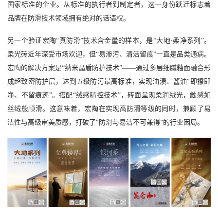
国家标准的企业
。从标准的执行者到制定者，这一身份跃迁标志着
品牌在防滑技术领域拥有绝对的话语权。
另一个验证宏陶
“真防滑”技术含金量的样本，是“大地·柔净系列”。
柔光砖近年深受市场欢迎，但“易渗污、清洁留痕”一直是品类通病。
宏陶的解决方案是“纳米晶盾防护技术”——通过多层细腻釉面融合形
成超致密防护层，达到五级防污最高标准，实现油渍、酱油“即擦即
净、不留痕迹”。搭配“绒感精控技术”，砖面呈现柔润绒光，触感如
丝绒般顺滑。这意味着，宏陶在实现高防滑等级的同时，兼顾了易
洁性与高级审美质感，打破了“防滑与易洁不可兼得”的行业困局。