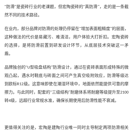
“防滑”是瓷砖行业的老课题，但宏陶瓷砖的“真防滑”，走的是一条截
然不同的技术路径。
在业内，部分品牌对防滑的处理仍停留在
“增加表面粗糙度”的层面，
这种做法的代价是易藏污、难清洁，用户体验大打折扣。宏陶瓷砖
的选择，是将防滑前置到研发设计环节，从底层技术突破这一矛
盾。
品牌独创的
“
型吸盘结构”防滑设计，通过在瓷砖表面形成特殊的微
U
观凸起，遇水时鞋底与砖面之间可产生真空吸附效应，防滑等级达
到欧标
级。这意味即使在潮湿环境中，地面依然能提供可靠的摩
R12
擦力。与此同时，配套的“三级结构”耐磨体系将耐磨等级提升至
2100
转
级，远超行业常规水准，确保长期使用后防滑性能不衰减。
4
更值得关注的是，宏陶是建陶行业
唯一同时主导制定两项防滑相关