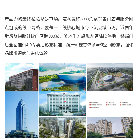
产品力的最终检验场是市场。宏陶瓷砖
余家销售门店与服务网
3000
点组成的线下网络，覆盖一二线核心城市与下沉县域市场，近两年
新增及焕新升级门店超
家，多地千方旗舰大店陆续落地。终端门
300
店全面推行
专卖店形象标准，统一
视觉体系与
空间形象，强化
4.0
VI
SI
品牌辨识度与进店体验。