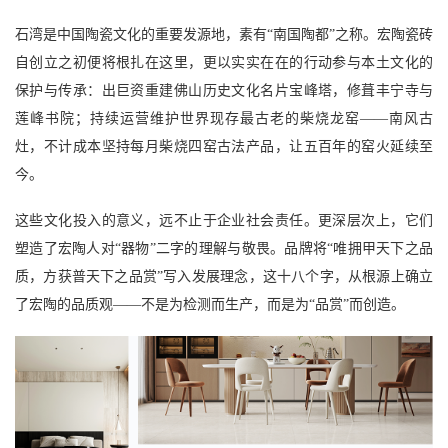
石湾是中国陶瓷文化的重要发源地，素有
“南国陶都”之称。宏陶瓷砖
自创立之初便将根扎在这里，更以实实在在的行动参与本土文化的
保护与传承：出巨资重建佛山历史文化名片宝峰塔，修葺丰宁寺与
莲峰书院；持续运营维护世界现存最古老的柴烧龙窑——南风古
灶，不计成本坚持每月柴烧四窑古法产品，让五百年的窑火延续至
今。
这些文化投入的意义，远不止于企业社会责任。更深层次上，它们
塑造了宏陶人对
“器物”二字的理解与敬畏。品牌将“唯拥甲天下之品
质，方获普天下之品赏”写入发展理念，这十八个字，从根源上确立
了宏陶的品质观——不是为检测而生产，而是为“品赏”而创造。