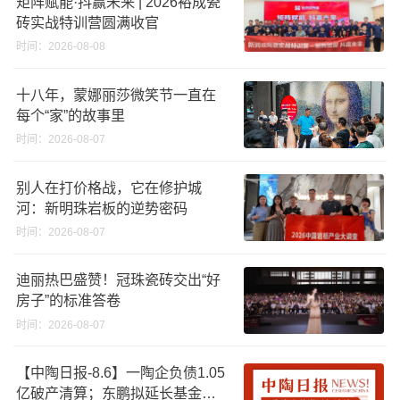
矩阵赋能·抖赢未来 | 2026裕成瓷
砖实战特训营圆满收官
时间：2026-08-08
十八年，蒙娜丽莎微笑节一直在
每个“家”的故事里
时间：2026-08-07
别人在打价格战，它在修护城
河：新明珠岩板的逆势密码
时间：2026-08-07
迪丽热巴盛赞！冠珠瓷砖交出“好
房子”的标准答卷
时间：2026-08-07
【中陶日报-8.6】一陶企负债1.05
亿破产清算；东鹏拟延长基金投