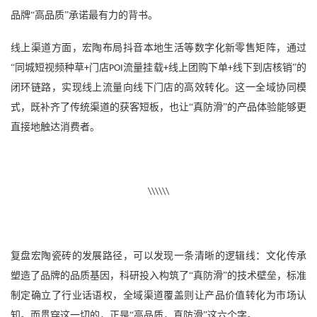
品牌
“高品质”承诺最有力的背书。
线上渠道方面，宏陶布局抖音本地生活等数字化新零售矩阵，通过
“同城短视频种草
门店
流量挂载
线上团购下单
线下到店核销”的
+
POI
+
+
闭环链路，实现线上流量向线下门店的高效转化。这一全域协同模
式，既补齐了传统渠道的获客短板，也让“真防滑”的产品体验能够更
直接地触达消费者。
\\\\\\
复盘宏陶瓷砖的发展路径，可以发现一条清晰的逻辑线：文化传承
塑造了品牌的品质基因，科研投入构筑了
“真防滑”的技术壁垒，标准
制定确立了行业话语权，全域渠道覆盖则让产品价值转化为市场认
知。而贯穿这一切的，正是“高品质，真防滑”这六个字。