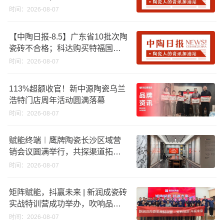
资期限；工信部开展建陶行业能
时间：2026-08-07
效领跑者企业推荐工作
【中陶日报-8.5】广东省10批次陶
瓷砖不合格；科达购买特福国际
股份申请未通过；蒙娜丽莎5千万
时间：2026-08-07
回购股份；建霖家居海外产能突
破18亿元
113%超额收官！新中源陶瓷乌兰
浩特门店周年活动圆满落幕
时间：2026-08-07
赋能终端︱鹰牌陶瓷长沙区域营
销会议圆满举行，共探渠道拓展
与门店升级新路径
时间：2026-08-07
矩阵赋能，抖赢未来 | 新润成瓷砖
实战特训营成功举办，吹响品牌
秋季营销冲锋号！
时间：2026-08-07