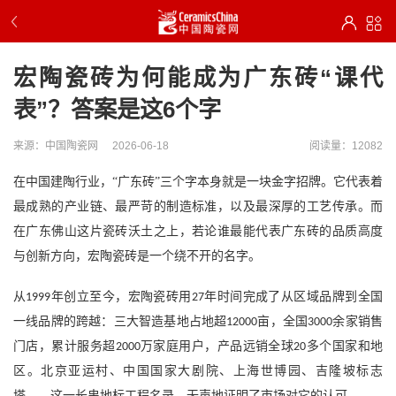
宏陶瓷砖为何能成为广东砖“课代
表”？答案是这6个字
来源：中国陶瓷网
2026-06-18
阅读量：12082
在中国建陶行业，
“广东砖”三个字本身就是一块金字招牌。它代表着
最成熟的产业链、最严苛的制造标准，以及最深厚的工艺传承。而
在广东佛山这片瓷砖沃土之上，若论谁最能代表广东砖的品质高度
与创新方向，宏陶瓷砖是一个绕不开的名字。
从
年创立至今，宏陶瓷砖用
年时间完成了从区域品牌到全国
1999
27
一线品牌的跨越：三大智造基地占地超
亩，全国
余家销售
12000
3000
门店，累计服务超
万家庭用户，产品远销全球
多个国家和地
2000
20
区。北京亚运村、中国国家大剧院、上海世博园、吉隆坡标志
塔……这一长串地标工程名录，无声地证明了市场对它的认可。