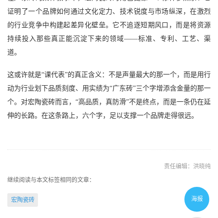
证明了一个品牌如何通过文化定力、技术锐度与市场纵深，在激烈
的行业竞争中构建起差异化壁垒。它不追逐短期风口，而是将资源
持续投入那些真正能沉淀下来的领域
——标准、专利、工艺、渠
道。
这或许就是
“课代表”的真正含义：不是声量最大的那一个，而是用行
动为行业划下品质刻度、用实绩为“广东砖”三个字增添含金量的那一
个。对宏陶瓷砖而言，“高品质，真防滑”不是终点，而是一条仍在延
伸的长路。在这条路上，六个字，足以支撑一个品牌走得很远。
责任编辑：洪晓纯
继续阅读与本文标签相同的文章：
海报
宏陶瓷砖