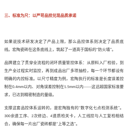
三、标准为尺：以严苛品控兑现品质承诺
如果说技术研发决定了产品上限，那么品控体系则决定了品质底
线。宏陶瓷砖在这条底线上，筑起了一道高于国标的
“防火墙”。
品牌建立了贯穿全流程的闭环质量管控体系：从原料入厂检验，到
生产全过程实时监控，再到成品出厂多项抽检，每一个环节都设有
明确的内控标准。以尺寸精度为例，宏陶执行的标准是长度误差控
制在
以内、对角误差控制在
以内——这远超国家标准要
0.4mm
1.5mm
求，已达到精密制造的量级。
支撑这套品控体系运转的，是宏陶独有的
“数字化七点检测系统”。
余道工序、
次修边、
道质检关卡，人工线控与人工复检相结
300
2
4
合，确保每一片出厂瓷砖都是“上等之选”。