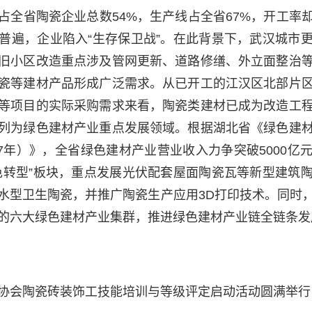
占全省陶瓷企业总数54%，生产线占全省67%，开工率却
普遍，企业陷入“生存保卫战”。在此背景下，武汉城市
旧小区改造重点涉及管网更新、道路修缮、外立面整治
瓷等建材产品形成广泛需求。从已开工的江汉区北部片
等项目的实际采购需求来看，陶瓷类建材已成为改造工
列为绿色建材产业重点发展领域。根据湖北省《绿色建
027年）》，全省绿色建材产业营业收入力争突破5000
色转型”板块，重点发展光伏配套屋面陶瓷瓦等新型建筑
水型卫生陶瓷，并推广陶瓷生产应用3D打印技术。同时
的六大绿色建材产业集群，推进绿色建材产业链全链条发
协会陶瓷砖装饰工技能培训与等级评定启动活动圆满举行