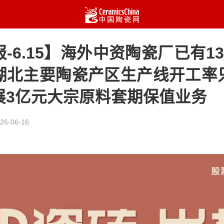
-6.15】海外中资陶瓷厂已有1
湖北主要陶瓷产区生产线开工率只
展3亿元大宗原料套期保值业务
26-06-16