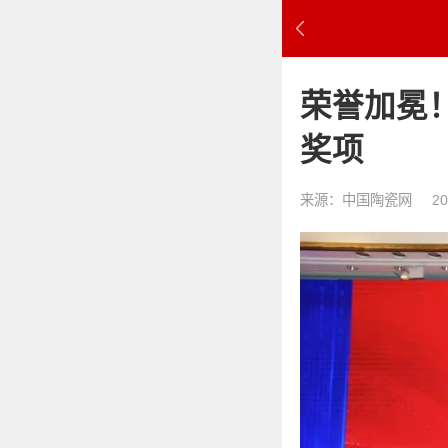
荣誉加冕！
奖项
来源：中国陶瓷网
20