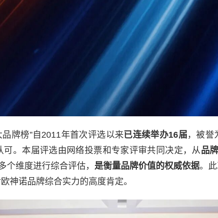
品牌榜”自2011年首次评选以来
已连续举办16届
，被誉
认可。本届评选由网络投票和专家评审共同决定，从
品
多个维度进行综合评估，
是衡量品牌价值的权威依据
。此
对欧神诺品牌综合实力的高度肯定。