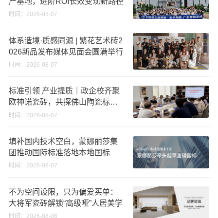
产基地，进阶ROI长效变现新路径
时间：2026-08-07
体系造境·质感同源 | 繁花艺术砖2
026新品发布媒体见面会圆满举行
时间：2026-08-07
标准引领 产业提质｜政企校齐聚
欧神诺瓷砖，共探佛山陶瓷标准
化发展新路径
时间：2026-08-07
填补国内技术空白，蒙娜丽莎集
团推动国际标准落地本地国标
时间：2026-08-07
不为空间设限，只为偏爱买单：
大将军瓷砖解锁“高级哑”人居美学
时间：2026-08-06