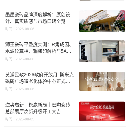
墨墨瓷砖品牌深度解析：原创设
计、真实质感与市场口碑全览
时间：2026-08-06
狮王瓷砖平整度实测：R角成因、
水波纹真相、辊棒印解析与5A标
准选购指南
时间：2026-08-06
黄浦民政2026政府开放月| 斯米克
磁砖广场适老化体验中心正式亮
相
时间：2026-08-06
逆势启新，稳赢新局｜宏陶瓷砖
总部展厅焕新升级开工大吉
时间：2026-08-05