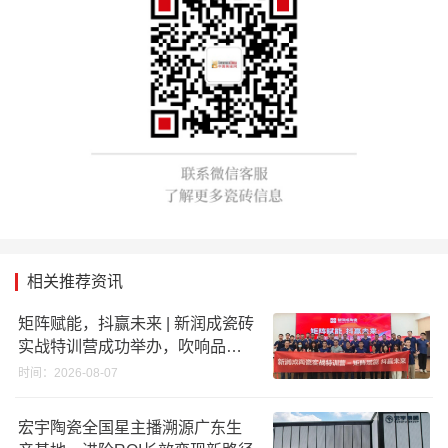
相关推荐资讯
矩阵赋能，抖赢未来 | 新润成瓷砖
实战特训营成功举办，吹响品牌
秋季营销冲锋号！
时间：2026-08-07
宏宇陶瓷全国星主播溯源广东生