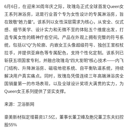
6月6日，在迎来30周年庆之际，玫瑰岛正式全球首发Queen女
王系列淋浴房，这是行业首个专为女性设计的专属淋浴房，旨
在致敬“她力量”。该系列以女性深层需求为核心，从安全、仪式
感、细节美学、设计实力和无微不至的体贴五个维度出发，打
造专属女性的精神疗愈空间。产品在外观上拥有完整的符号系
统，包括以“Q”为轮廓、内嵌女王头像超级符号、独创王室权杖
拉手，并提供亚麻色等专属配色，支持个性化定制。该系列已
斩获五项国家专利，并融合玫瑰岛“四大发明”核心技术——内飞
门结构、升降淋浴房、磁吸地密系统、自平衡轨道系统，持续
解决用户真实痛点。同时，玫瑰岛凭借连续三年高端淋浴房全
国销量第一的市场表现，以及全球设计奖项大满贯的实力，为
Queen女王系列提供了坚实支撑。
来源：卫浴新网
豪美新材拟定增募资17.5亿，董事长董卫峰及胞兄董卫东夫妇控
股55%