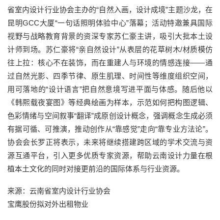
省室内设计行业协会主办的“自然入画，设计成境”主题沙龙，在
昆明GCC大厦“一句话照明体验中心”落幕；活动特邀兼具国际
视野与战略教育背景的资深专家苏仁豪主讲，吸引大批本土设
计师到场。苏仁豪将“亲自然设计”从表层的花草树木/材质模仿
往上拉：核心不在装饰，而在重建人与环境的情感连接——通
过自然光影、四季节律、原生肌理、时间性等维度组织空间，
用可落地的“设计语言”把自然意境写进平面与体感。随后他以
《韩熙载夜宴图》等经典绘画为样本，示范如何把构图逻辑、
色彩情绪与空间叙事“翻译”成原创设计概念，强调概念生成必须
有据可循、可推演，推动创作从“靠感觉”走向“靠专业方法论”。
协会会长罗正将表示，未来将继续搭建跨区域的学术交流与资
源互通平台，引入更多优质专家资源，帮助云南设计力量在根
植本土文化的同时对接更前沿的国际体系与行业资源。
来源：云南省室内设计行业协会
宝鹰股份拟对外出租物业