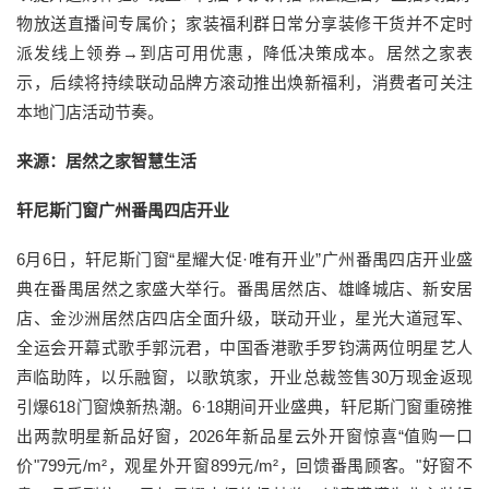
物放送直播间专属价；家装福利群日常分享装修干货并不定时
派发线上领券→到店可用优惠，降低决策成本。居然之家表
示，后续将持续联动品牌方滚动推出焕新福利，消费者可关注
本地门店活动节奏。
来源：居然之家智慧生活
轩尼斯门窗广州番禺四店开业
6月6日，轩尼斯门窗“星耀大促·唯有开业”广州番禺四店开业盛
典在番禺居然之家盛大举行。番禺居然店、雄峰城店、新安居
店、金沙洲居然店四店全面升级，联动开业，星光大道冠军、
全运会开幕式歌手郭沅君，中国香港歌手罗钧满两位明星艺人
声临助阵，以乐融窗，以歌筑家，开业总裁签售30万现金返现
引爆618门窗焕新热潮。6·18期间开业盛典，轩尼斯门窗重磅推
出两款明星新品好窗，2026年新品星云外开窗惊喜“值购一口
价"799元/m²，观星外开窗899元/m²，回馈番禺顾客。"好窗不