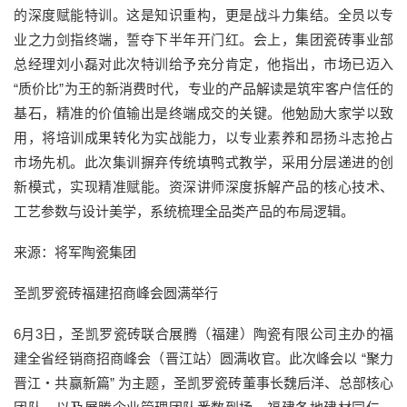
的深度赋能特训。这是知识重构，更是战斗力集结。全员以专
业之力剑指终端，誓夺下半年开门红。会上，集团瓷砖事业部
总经理刘小磊对此次特训给予充分肯定，他指出，市场已迈入
“质价比”为王的新消费时代，专业的产品解读是筑牢客户信任的
基石，精准的价值输出是终端成交的关键。他勉励大家学以致
用，将培训成果转化为实战能力，以专业素养和昂扬斗志抢占
市场先机。此次集训摒弃传统填鸭式教学，采用分层递进的创
新模式，实现精准赋能。资深讲师深度拆解产品的核心技术、
工艺参数与设计美学，系统梳理全品类产品的布局逻辑。
来源：将军陶瓷集团
圣凯罗瓷砖福建招商峰会圆满举行
6月3日，圣凯罗瓷砖联合展腾（福建）陶瓷有限公司主办的福
建全省经销商招商峰会（晋江站）圆满收官。此次峰会以 “聚力
晋江・共赢新篇” 为主题，圣凯罗瓷砖董事长魏后洋、总部核心