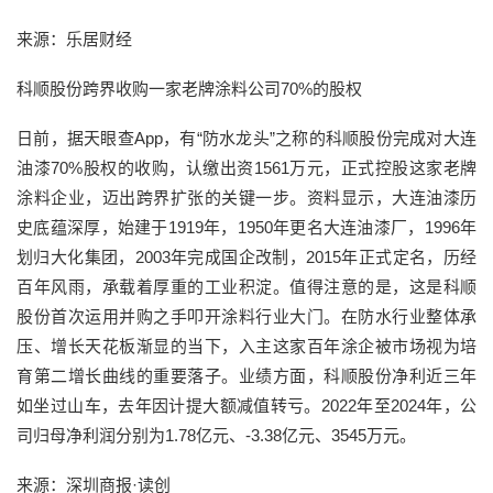
来源：乐居财经
科顺股份跨界收购一家老牌涂料公司70%的股权
日前，据天眼查App，有“防水龙头”之称的科顺股份完成对大连
油漆70%股权的收购，认缴出资1561万元，正式控股这家老牌
涂料企业，迈出跨界扩张的关键一步。资料显示，大连油漆历
史底蕴深厚，始建于1919年，1950年更名大连油漆厂，1996年
划归大化集团，2003年完成国企改制，2015年正式定名，历经
百年风雨，承载着厚重的工业积淀。值得注意的是，这是科顺
股份首次运用并购之手叩开涂料行业大门。在防水行业整体承
压、增长天花板渐显的当下，入主这家百年涂企被市场视为培
育第二增长曲线的重要落子。业绩方面，科顺股份净利近三年
如坐过山车，去年因计提大额减值转亏。2022年至2024年，公
司归母净利润分别为1.78亿元、-3.38亿元、3545万元。
来源：深圳商报·读创