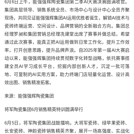
6月6日上午，能强强辉陶瓷集团第二季AI大赛决赛圆满收官。
集团高层领导、销售系统全员、市场中心与设计中心全员齐聚
现场，共同见证能强强辉集团AI运用优胜者诞生，解锁AI技术与
瓷砖终端运营、空间设计、品牌营销的全新融合方向。集团总
经理罗昶和集团营销总经理冼建堂出席了赛事并做总结，希望
通过此次赛事，能真正把AI运用做到日常工作化，提升工作效
率，打开创意思路，提升品牌声浪。自2025年第一届AI大赛启
动以来，能强强辉集团持续贯彻数字化转型战略，依托赛事搭
建全员AI学习成长平台，挖掘内部创新人才，沉淀一批可落
地、可复制的AI实用方案，助力终端门店轻量化运营、设计高
效出图、销售精准拓客。
来源：能强强辉陶瓷集团
将军陶瓷集团6月销售精英特训圆满举行
6月5日，将军陶瓷集团战鼓擂响。大将军瓷砖、绿苹果瓷砖、
长安瓷砖、神韵瓷砖销售精英齐聚，展开一场高强度、实战化