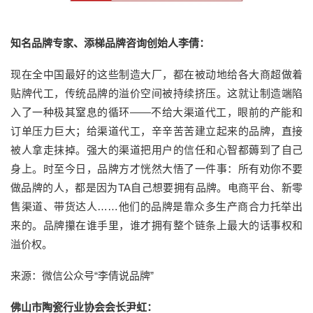
知名品牌专家、添梯品牌咨询创始人李倩：
现在全中国最好的这些制造大厂，都在被动地给各大商超做着
贴牌代工，传统品牌的溢价空间被持续挤压。这就让制造端陷
入了一种极其窒息的循环——不给大渠道代工，眼前的产能和
订单压力巨大；给渠道代工，辛辛苦苦建立起来的品牌，直接
被人拿走抹掉。强大的渠道把用户的信任和心智都薅到了自己
身上。时至今日，品牌方才恍然大悟了一件事：所有劝你不要
做品牌的人，都是因为TA自己想要拥有品牌。电商平台、新零
售渠道、带货达人……他们的品牌是靠众多生产商合力托举出
来的。品牌攥在谁手里，谁才拥有整个链条上最大的话事权和
溢价权。
来源：微信公众号“李倩说品牌”
佛山市陶瓷行业协会会长尹虹：