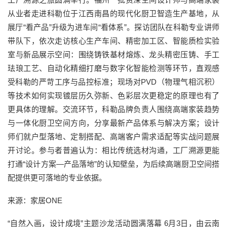
从业者走进科勒位于江西南昌的现代化厨卫智造生产基地，从
展厅“看产品”升级为进车间“看体系”。探访团队在科勒专业讲师
带队下，依次走访核心生产车间、精密加工区、智能质检实验
室与新品展示空间：围绕铸铁基材熔炼、龙头精密压铸、手工
珐琅工艺、自动化精细打磨与数字化智能检测等环节，直观感
受科勒的严苛工序与品控标准；现场对PVD（物理气相沉积）
等技术如何实现镀层历久弥新、色彩层次更稳定的原理也有了
更具体的理解。交流环节，科勒品牌负责人围绕高端家装趋势
与一体化厨卫空间方向，分享最新产品体系与解决方案；设计
师们就户型落地、定制搭配、高端客户需求适配等实战问题展
开讨论。参与者普遍认为：相比传统选材沟通，工厂溯源更能
打通“设计方案—产品落地”的认知壁垒，为后续高端厨卫空间搭
配提供更可落地的专业依据。
来源：家居ONE
“自然入画，设计成境”主题沙龙活动圆满落幕 6月3日，由云南