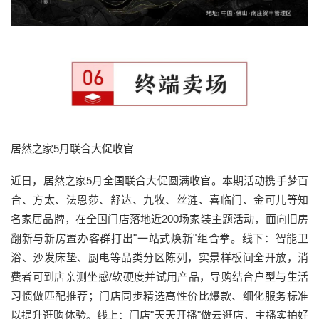
居然之家5月联合大促收官
近日，居然之家5月全国联合大促圆满收官。本期活动携手梦百
合、方太、法恩莎、舒达、九牧、丝涟、喜临门、金可儿等知
名家居品牌，在全国门店落地近200场家装主题活动，面向旧房
翻新与新房置办客群打出"一站式焕新"组合拳。线下：智能卫
浴、沙发床垫、厨电等品类分区陈列，实景样板间全开放，消
费者可到店亲测坐感/软硬度并试用产品，导购结合户型与生活
习惯做匹配推荐；门店同步精选高性价比爆款、细化服务标准
以提升逛购体验。线上：门店"天天开播"做云逛店，主播实拍好