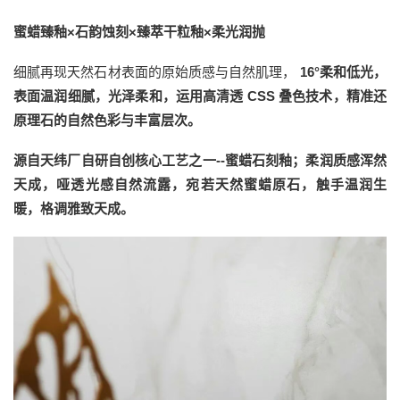
蜜蜡臻釉×石韵蚀刻×
臻萃干粒釉×柔光润抛
细腻再现天然石材表面的原始质感与自然肌理，
16°柔和低光，
表面温润细腻，光泽柔和，运用高清透 CSS 叠色技术，精准还
原理石的自然色彩与丰富层次。
源自天纬厂自研自创核心工艺之一--蜜蜡石刻釉；柔润质感浑然
天成，哑透光感自然流露，宛若天然蜜蜡原石，触手温润生
暖，格调雅致天成。