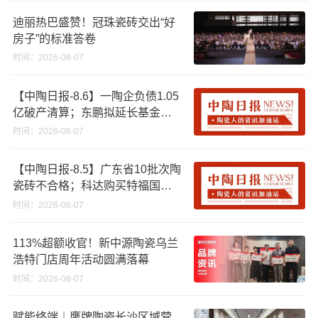
迪丽热巴盛赞！冠珠瓷砖交出“好
房子”的标准答卷
时间：2026-08-07
【中陶日报-8.6】一陶企负债1.05
亿破产清算；东鹏拟延长基金投
资期限；工信部开展建陶行业能
时间：2026-08-07
效领跑者企业推荐工作
【中陶日报-8.5】广东省10批次陶
瓷砖不合格；科达购买特福国际
股份申请未通过；蒙娜丽莎5千万
时间：2026-08-07
回购股份；建霖家居海外产能突
破18亿元
113%超额收官！新中源陶瓷乌兰
浩特门店周年活动圆满落幕
时间：2026-08-07
赋能终端︱鹰牌陶瓷长沙区域营