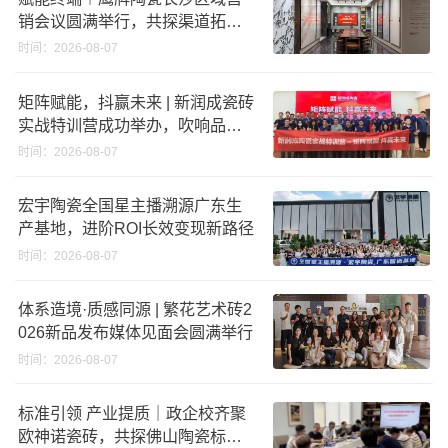
销会议圆满举行，共探渠道拓展
与门店升级新路径
时间：2026-08-07
矩阵赋能，抖赢未来 | 新润成瓷砖
实战特训营成功举办，吹响品牌
秋季营销冲锋号！
时间：2026-08-07
宏宇陶瓷全国星主播溯源广东生
产基地，进阶ROI长效变现新路径
时间：2026-08-07
体系造境·质感同源 | 繁花艺术砖2
026新品发布媒体见面会圆满举行
时间：2026-08-07
标准引领 产业提质｜政企校齐聚
欧神诺瓷砖，共探佛山陶瓷标准