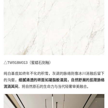
△TW918M013（蜜蜡石刻釉）
纯白基底如终年不化的积雪，灰调的脉络则像冰川消融后留下
的沟壑，
细腻通透的砖面如凝脂般温润，自然舒展的肌理脉络
流淌其间
，将自然原石的生命力与当代轻奢审美融合。