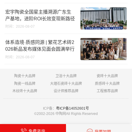
宏宇陶瓷全国星主播溯源广东生
产基地，进阶ROI长效变现新路径
时间：2026-08-07
体系造境·质感同源 | 繁花艺术砖2
026新品发布媒体见面会圆满举行
时间：2026-08-07
陶瓷十大品牌
卫浴十大品牌
瓷砖十大品牌
陶瓷一线品牌
大理石瓷砖十大品牌
质感砖十大品牌
木纹砖十大品牌
设计师推荐品牌
工程推荐品牌
ICP备：
粤ICP备14052601号
©2002-
2026 中陶网All Rights Reserved
免费咨询
我要加盟