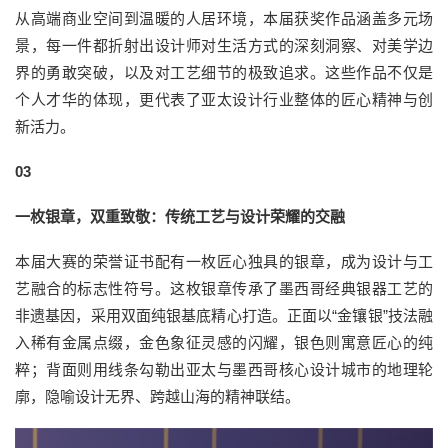
从高端商业空间到温暖的人居环境，本届获奖作品涵盖多元场
景，每一件都折射出设计师对生活方式的深刻洞察、对美学边
界的勇敢突破，以及对工艺细节的极致追求。这些作品不仅是
个人才华的体现，更代表了亚太设计行业整体的匠心精神与创
新活力。
03
一枚银章，双重致敬：传统工艺与设计荣耀的交融
本届大赛的荣誉证书配有一枚匠心独具的银章，成为设计与工
艺融合的标志性符号。这枚银章传承了墨西哥经典银器工艺的
非遗基因，采用双面纯银基底精心打造。正面以“金镶银”技法融
入稀有金属点缀，金色象征灵感的闪耀，银色则寓意匠心的纯
粹；背面则用线条勾勒出亚太与墨西哥核心设计城市的地理轮
廓，隐喻设计无界、跨越山海的精神联结。