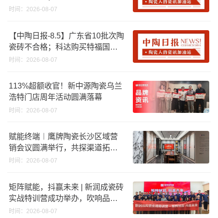
资期限；工信部开展建陶行业能
时间：2026-08-07
效领跑者企业推荐工作
【中陶日报-8.5】广东省10批次陶
瓷砖不合格；科达购买特福国际
股份申请未通过；蒙娜丽莎5千万
时间：2026-08-07
回购股份；建霖家居海外产能突
破18亿元
113%超额收官！新中源陶瓷乌兰
浩特门店周年活动圆满落幕
时间：2026-08-07
赋能终端︱鹰牌陶瓷长沙区域营
销会议圆满举行，共探渠道拓展
与门店升级新路径
时间：2026-08-07
矩阵赋能，抖赢未来 | 新润成瓷砖
实战特训营成功举办，吹响品牌
秋季营销冲锋号！
时间：2026-08-07