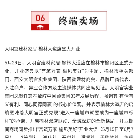
大明宫建材家居·榆林大道店盛大开业
5月29日，大明宫建材家居·榆林大道店在榆林市榆阳区正式开
业，开业盛典以"宫筑万家 榆见美好"为主题，榆林市相关部
门、西安大明宫实业集团、陕西省建材商会、品牌厂商代表、
入驻商户、异业合作方及主流媒体共同出席见证。大明宫实业
集团总裁任恋在致辞中回顾集团33年发展历程，强调其"有情有
义有利、同心同德同赢"的核心价值观，并表示榆林大道店的启
航意味着大明宫正式兑现"进入一座城市就要成为一座城市标
杆"的承诺，开启榆林双店联动、全域深耕的全新格局。开业期
间商场同步推出"宫筑万家 榆见美好"开业大促（5月15日至6月7
日），以签到礼、巡店礼、开单礼、满额礼、无购物礼、终极