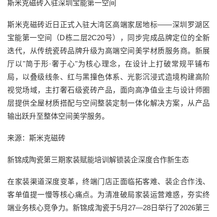
斯米克磁砖入驻深圳宝能第一空间
斯米克磁砖近日正式入驻大湾区高端家居地标——深圳罗湖区
宝能第一空间（D栋二层2C20号），同步完成品牌定位的全新
迭代，从传统瓷砖品牌升级为高端空间美学材质服务商。新展
厅以"简于形·奢于心"为核心理念，在设计上打破常规平铺布
局，以叠级线条、红与黑撞色体系、光影沉浸式造境构建高阶
视觉场域，主打奢石级瓷砖产品，面向高净值业主与设计师圈
层提供全屋材质搭配与空间整装定制一体化解决方案，从产品
输出跃升至整体空间美学服务。
来源：斯米克磁砖
新锦成陶瓷第三期家装赋能培训解锁装企深度合作新生态
在家装渠道深度变革，终端门店正面临拓客难、装企合作浅、
客单值提一慢等核心痛点。为清准破局家装运营难惑，夯实终
端业务核心竞争力。新锦成淘瓷于5月27—28日举行了2026第三