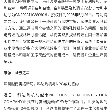
天眼查APP数据显示，马可波罗新获得一项发明专利授权，专
利名为“一种可调节窑炉窑墙、窑炉装置及其调节方法”，专利申
请号为CN202311038090.9，授权日为2026年5月29日。专利摘
要显示，该申请公开了一种可调节窑炉窑墙、窑炉装置及其调
节方法，通过调节两个窑墙之间的活动孔砖组件的间距，使其
与砖坯的规格尺寸相适配，从而实现多规格砖坯在同一窑炉里
柔性生产，突破单一规格产品窑炉生产的局限，解决了陶瓷企
业小规格窑炉生产大规格瓷砖生产问题，降低了企业窑炉重复
建设成本和窑炉工序天然气的使用成本，进而提升企业生产竞
争力。
来源：证券之星
深耕越南再拓新局，科达陶机与NPG成功签约
近日，科达陶机与越南NPG HUNG YEN JOINT STOCK
COMPANY正式签约高端抛釉砖整线合作项目。此次落地的
NPG公司 3号整线项目，科达陶机将提供全流程一体化陶瓷生