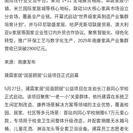
国际性行业交流平台。采用“1+11”全域展贸格局，串联家居小
镇、米兰国际家居城等核心地标，联动10大核心家具市场设立
分会场，覆盖全产业链。开幕式启动“世界级家具制造产业集群
培育计划”，并与印尼联盛家居、哈萨克斯坦联晟贸易、澳大利
亚lz家居等国家企业签订内外贸合作协议。聚焦智能化、绿色化
转型，推广环保工艺与数字化生产，2025年南康家具产业集群
营收已突破2900亿元。
来源：南康发布
建霖家居“润苗颐居”公益项目正式启幕
5月27日，建霖家居“润苗颐居”公益项目在龙岩长汀县同心学校
正式启动。该项目聚焦“一老一小”关爱群体，依托建霖在系统卫
生间定制改造、康养场景解决方案等领域的主业优势，覆盖校
园、居家、社区等多元场景：首站向同心学校捐赠6.7万元爱心
款，专项用于校舍卫生间整体升级改造，并配套捐赠无水箱马
桶、儿童花洒、淋浴龙头等全套卫浴设备。建霖员工志愿者化