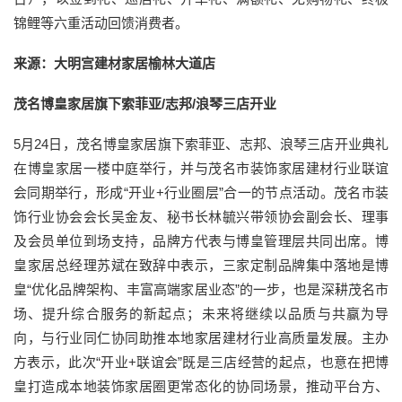
锦鲤等六重活动回馈消费者。
来源：大明宫建材家居榆林大道店
茂名博皇家居旗下索菲亚/志邦/浪琴三店开业
5月24日，茂名博皇家居旗下索菲亚、志邦、浪琴三店开业典礼
在博皇家居一楼中庭举行，并与茂名市装饰家居建材行业联谊
会同期举行，形成“开业+行业圈层”合一的节点活动。茂名市装
饰行业协会会长吴金友、秘书长林毓兴带领协会副会长、理事
及会员单位到场支持，品牌方代表与博皇管理层共同出席。博
皇家居总经理苏斌在致辞中表示，三家定制品牌集中落地是博
皇“优化品牌架构、丰富高端家居业态”的一步，也是深耕茂名市
场、提升综合服务的新起点；未来将继续以品质与共赢为导
向，与行业同仁协同助推本地家居建材行业高质量发展。主办
方表示，此次“开业+联谊会”既是三店经营的起点，也意在把博
皇打造成本地装饰家居圈更常态化的协同场景，推动平台方、