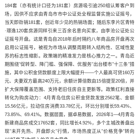
184套（亦有统计口径为181套）房源吸引逾250组认筹客户到
场，因供不应求由青岛市市中公证处全程监督实施公证摇号，
当天即劲销181套，创近年少见的热销场面；随后东李片区青特
·璟逸120套房源同样引来三百余名意向买家，由李沧公证处公
证摇号开盘。这是青岛自2018年后时隔约八年商品房开盘再次
启用公证摇号，被视为市场从调整周期转入结构性、区域性复
苏的标志性缩影。政策端的精准发力是核心推力之一。青岛近
期围绕"促转型、降门槛、强保障、优服务"出台楼市"十三条"措
施，其中公积金贷款额度上限大幅提升——个人最高可贷160万
元、夫妻双方最高240万元，余额计算倍数由15倍提至20倍，并
扩大保障覆盖范围、支持老旧住房自主更新等。政策红利直接
转化为购房动力：4月青岛住房公积金贷款发放2562笔、金额
15.56亿元，拉动住房消费33.78亿元，环比分别增长59.43%、
73.85%、69.41%。数据层面，据卓易数据，2026年1—4月青岛
新建商品房成交17652套，同比增长4.92%，多个主城改善盘出
现"未开先热、开盘即火"行情，市场热度正从"价格竞争"转向