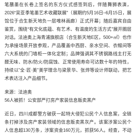
笔蘸墨在长卷上签名的东方仪式感签到后，伴随舞狮表演，
2026“吴亚季笔墨艺术收藏联展”（展期约5月16日–6月15日，展
馆位于合生新天地负一层唯林画廊）正式开幕；随后嘉宾自由
鉴赏，围绕“有文化底蕴、有艺术、有温度的生活方式”展开圈层
对话。法迪奥上海青浦旗舰店（合生新天地E区，500+㎡）也作
为承接场景开放参观，产品覆盖中西厨、亲水空间、衣帽间等
六大系统的门墙柜一体化定制；品牌强调其不锈钢路线主打无
醛无味、防水/防火/防腐蚀、正常使用寿命可达数十年的特性，
持续以"全·匠·美"美学理念与梁景华、张烨等设计师联动，把艺
术表达注入产品细节。
来源：法迪奥
56人被抓！公安部严打房产家装信息贩卖黑产
近日，四川成都警方破获一起特大侵犯公民个人信息案，全链
条打掉涉及房产家装领域的信息贩卖黑灰产。该案涉案公民个
人信息超130万条，涉案资金160万元，抓获56人。经查，不动