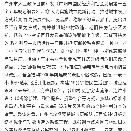
广州市人民政府日前印发《广州市国民经济和社会发展第十五
个五年规划纲要》，将“大力实施城市更新行动、推动城市发展
方式转变”作为拓展空间、提品质、稳增长的重要抓手，提出以
盘活存量为主线，统筹推进城中村改造、老旧住房与小区焕
新、低效产业空间再开发及基础设施智能化升级，形成可持续
的“政府引导—市场运作—居民共担”更新投融资模式。其中，老
旧小区与危旧房“民生优先”：建立危旧住宅“一楼一档”动态监测
与项目库，推动国有企事业单位非成套住房升级与危旧房改造
试点，完善“原拆原建”模式；有序推进加装电梯与水电气消防管
网改造，全面推动2000年前建成的老旧小区改造，围绕“一老一
小”补齐适老化适儿化设施，构建“15分钟便民生活圈”，试点建
设20个未来社区（完整社区）。城中村改造“分类施策、连片推
进”：以拆除新建、整治提升、拆整结合等方式，按城市标准推
进重点功能平台与重大基础设施片区涉及的75个城中村分类改
造等。整体来看，广州此轮纲要将城市更新从“项目修补”升级为
结构优化与功能再造的系统工程：既强调重点片区与枢纽周边
的连片改造来释放发展空间，也把老旧小区“安居—养老—育幼