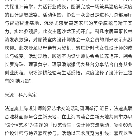
共探设计美学，共话行业成长，圆满完成一场兼具温度与深度
的设计思想盛宴。活动伊始，协会一众会员走进科凡总部展厅
与智能智造基地，沉浸式感受高定家居的美学底蕴与精工实
力。实地参观后，此次主题沙龙正式开启。科凡家居董事长林
涛发表致辞，对顺德室内设计师协会一众会员的到来表示热烈
欢迎。此次沙龙以母亲节为契机，聚焦新时代女性设计师的成
长与蜕变。活动现场，顺德室内设计师协会会长苏艳荘、副会
长罗海珠、理事黄宁、理事潘紫媚代表登台分享结合自身从业
创业历程、职场深耕经验与生活感悟，深度诠释了设计行业独
有的“她力量”。
来源：科凡高定
法迪奥上海设计师跨界艺术交流活动圆满举行 近日，法迪奥联
合唯林画廊与合生新天地，在上海青浦合生新天地共同举办以
“设计×艺术”为主题的「设艺合生」设计师交流活动，吸引60余
位设计师与跨界嘉宾参与。活动以艺术展览为引线：嘉宾以毛