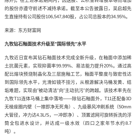
除外)。在上述承诺期间内，因送股、公积金转增股本等而增加
的股份亦遵守前述不减持承诺。截至本公告披露日，吴启超先
生直接持有公司股份106,547,840股，占公司总股本的34.95%。
来源：东方财富网
九牧钻石釉面技术升级至"国际领先"水平
九牧近日宣布其钻石釉面技术完成全新升级，在釉面中添加稀
土抗菌元素，实现抑菌率99.99%、易洁能力提升20%。通过高
配比熔块预烧制晶化及三层施釉工艺，釉面平整度与致密性达
到国际领先水平，光滑如镜不挂污，从根源解决马桶发黄、结
垢难题，实现由"被动清洁"向"主动抗污"的跨越。该技术率先在
九牧T11连体马桶上集中落地——除钻石釉面外，T11还配备3D
无棱座圈内壁（一擦即净无死角）、九级暴风冲刷系统（50mm
大管径，冲力达4.3L/S，一冲即净）、顶置滤网可旋转拆洗的浮
筒全包进水设计，并达成一级水效（四口之家年节水约8.7
吨）。