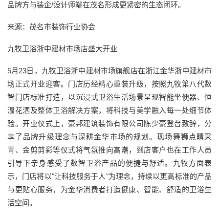
品牌方与装企/设计师端在茂名形成更紧密的生态闭环。
来源：茂名市装饰行业协会
九牧卫浴浙中建材市场店盛大开业
5月23日，九牧卫浴浙中建材市场旗舰店在浙江金华浙中建材市
场正式开业迎客。门店历经精心重装升级，按照九牧第八代数
智门店标准打造，以沉浸式卫浴生活场景呈现智能坐便器、恒
温花洒及整体卫浴解决方案，将科技与美学融入每一处细节体
验。开业仪式上，豪邦建筑装饰有限公司陈少豪登台致辞，分
享了品牌升级理念与深耕金华市场的规划。现场舞狮点睛采
青、金剪剪彩等仪式将气氛推向高潮，到店客户也在工作人员
引导下亲身感受了数智卫浴产品的便捷与舒适。九牧方面表
示，门店将以"让科技服务于人"为理念，持续以更高标准的产品
与更贴心服务，为金华消费者打造健康、智能、舒适的卫浴生
活空间。