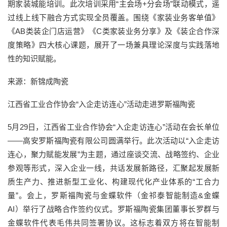
期家装城能培训。此次培训采用“主会场+分会场”联动模式，遥
过线上线下融合方式实现全员覆盖。围绕《家装业务客单值》
《AB类装企门店运营》《C类家装业务分享》及《装企合作深
度策略》四大核心课题，展开了一场兼具理论深度与实践落地
性的知识赋能。
来源：新锦成陶瓷
江西省工业合作协会“入企走访连心”活动走进罗斯福陶瓷
5月29日，江西省工业合作协会“入企走访连心”活动在会长单位
——高安罗斯福陶瓷有限公司圆满举行。此次活动以“入企走访
连心，聚力赋能发展”为主题，通过座谈交流、战略签约、企业
参观等形式，深入企业一线，共话发展新路径，汇聚起发展新
质生产力、推进新型工业化、构建现代化产业体系的“工合力
量”。会上，罗斯福陶瓷与金蝶软件（金祁泰智能制造&金蝶
AI）举行了战略合作签约仪式。罗斯福陶瓷集团董事长罗群与
金蝶软件代表毛伟共同签署协议。这标志着双方将在智能制