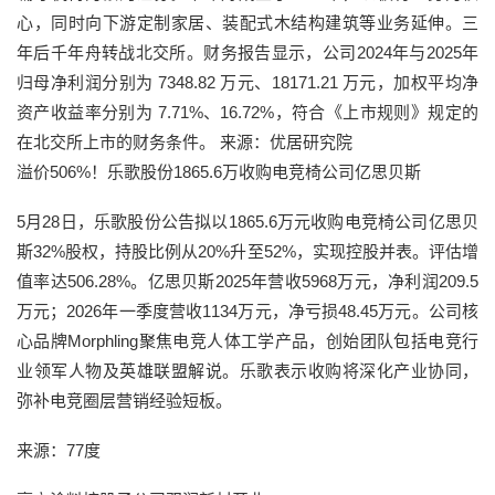
心，同时向下游定制家居、装配式木结构建筑等业务延伸。三
年后千年舟转战北交所。财务报告显示，公司2024年与2025年
归母净利润分别为 7348.82 万元、18171.21 万元，加权平均净
资产收益率分别为 7.71%、16.72%，符合《上市规则》规定的
在北交所上市的财务条件。 来源：优居研究院
溢价506%！乐歌股份1865.6万收购电竞椅公司亿思贝斯
5月28日，乐歌股份公告拟以1865.6万元收购电竞椅公司亿思贝
斯32%股权，持股比例从20%升至52%，实现控股并表。评估增
值率达506.28%。亿思贝斯2025年营收5968万元，净利润209.5
万元；2026年一季度营收1134万元，净亏损48.45万元。公司核
心品牌Morphling聚焦电竞人体工学产品，创始团队包括电竞行
业领军人物及英雄联盟解说。乐歌表示收购将深化产业协同，
弥补电竞圈层营销经验短板。
来源：77度