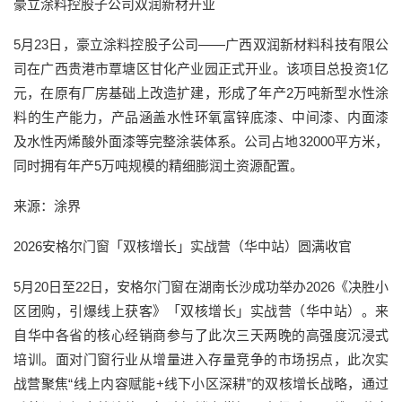
豪立涂料控股子公司双润新材开业
5月23日，豪立涂料控股子公司——广西双润新材料科技有限公
司在广西贵港市覃塘区甘化产业园正式开业。该项目总投资1亿
元，在原有厂房基础上改造扩建，形成了年产2万吨新型水性涂
料的生产能力，产品涵盖水性环氧富锌底漆、中间漆、内面漆
及水性丙烯酸外面漆等完整涂装体系。公司占地32000平方米，
同时拥有年产5万吨规模的精细膨润土资源配置。
来源：涂界
2026安格尔门窗「双核增长」实战营（华中站）圆满收官
5月20日至22日，安格尔门窗在湖南长沙成功举办2026《决胜小
区团购，引爆线上获客》「双核增长」实战营（华中站）。来
自华中各省的核心经销商参与了此次三天两晚的高强度沉浸式
培训。面对门窗行业从增量进入存量竞争的市场拐点，此次实
战营聚焦“线上内容赋能+线下小区深耕”的双核增长战略，通过