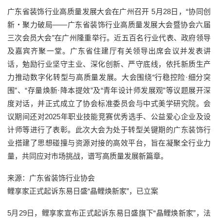
广东省装饰行业高质量发展大会在广州召开 5月28日，“协同创
新・聚力破局——广东省装饰行业高质量发展大会暨协会六届
三次会员大会”在广州隆重举行。近五百名行业代表、政府领导
及嘉宾齐聚一堂。广东省住建厅有关领导出席会议并发表讲
话，勉励行业坚守主业、深化创新、严守底线，依托新质生产
力推动数字化转型与高质量发展。大会围绕“行稳控险·细分突
围”、“存量焕新·降本提效”及“青年设计师发展观”等议题展开深
度对话，并正式成立了协会标准委员会与中式美学研究院。会
议期间还对2025年职业技能竞赛优秀选手、公益爱心企业及设
计师等进行了表彰。此次大会为处于转型关键期的广东装饰行
业搭建了思想碰撞与资源对接的高效平台，旨在凝聚全行业力
量，共同应对市场挑战，谱写高质量发展新篇章。
来源：广东省装饰行业协会
鲤享家正式起诉东易日盛“晶鲤焕新家”，已立案
5月29日，鲤享家宣布正式起诉东易日盛旗下“晶鲤焕新家”，法