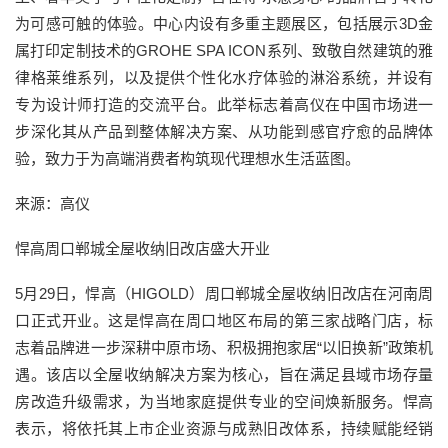
为可感可触的体验。中心内设有多重主题展区，包括展示3D金
属打印定制技术的GROHE SPA ICON系列、致敬自然建筑的雅
律格莱维系列，以及提供个性化水疗体验的淋浴系统，并设有
专为设计师打造的交流平台。此举标志着高仪在中国市场进一
步深化其从产品到整体解决方案、从功能到感官疗愈的品牌体
验，致力于为高端消费者构筑现代理想水生活蓝图。
来源：高仪
悍高周口郸城全屋收纳旧改店盛大开业
5月29日，悍高（HIGOLD）周口郸城全屋收纳旧改店在河南周
口正式开业。这是悍高在周口地区布局的第三家战略门店，标
志着品牌进一步深耕中原市场、积极拥抱家居“以旧换新”政策机
遇。该店以全屋收纳解决方案为核心，旨在满足县域市场存量
房改造升级需求，为当地家庭提供专业的空间焕新服务。悍高
表示，将依托其上市企业资源与成熟旧改体系，持续赋能经销