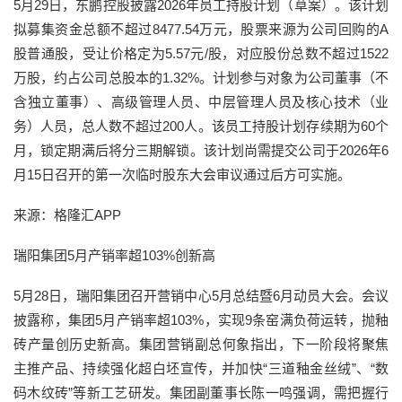
5月29日，东鹏控股披露2026年员工持股计划（草案）。该计划
拟募集资金总额不超过8477.54万元，股票来源为公司回购的A
股普通股，受让价格定为5.57元/股，对应股份总数不超过1522
万股，约占公司总股本的1.32%。计划参与对象为公司董事（不
含独立董事）、高级管理人员、中层管理人员及核心技术（业
务）人员，总人数不超过200人。该员工持股计划存续期为60个
月，锁定期满后将分三期解锁。该计划尚需提交公司于2026年6
月15日召开的第一次临时股东大会审议通过后方可实施。
来源：格隆汇APP
瑞阳集团5月产销率超103%创新高
5月28日，瑞阳集团召开营销中心5月总结暨6月动员大会。会议
披露称，集团5月产销率超103%，实现9条窑满负荷运转，抛釉
砖产量创历史新高。集团营销副总何象指出，下一阶段将聚焦
主推产品、持续强化超白坯宣传，并加快“三道釉金丝绒”、“数
码木纹砖”等新工艺研发。集团副董事长陈一鸣强调，需把握行