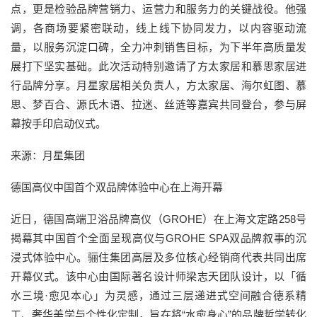
点，更是检验品牌营销力、运营力和服务力的关键战役。他强
调，各商场要紧密联动，线上线下协同发力，以内容驱动流
量，以服务沉淀口碑，全力冲刺销售目标，为下半年高质量发
展打下坚实基础。此次活动特别邀请了方太家居和慕思家居进
行品牌分享。月星家居相关负责人，方太家居、海尔虹图、慕
思、梦百合、源氏木语、拉迷、丝涟等嘉宾共同登台，参与屏
幕按手印启动仪式。
来源：月星集团
德国高仪中国首个双品牌体验中心在上海开幕
近日，德国高端卫浴品牌高仪（GROHE）在上海文定路258号
揭幕其中国首个全面呈现高仪与GROHE SPA双品牌叙事的沉
浸式体验中心。骊住集团高层及多位核心经销商代表共同出席
开幕仪式。该中心由国际著名设计师梁志天团队设计，以「循
水三境·愈见本心」为灵感，通过三层递进式空间融合德系精
工、奢华美学与个性化定制，旨在将“水愈身心”的品牌哲学转化