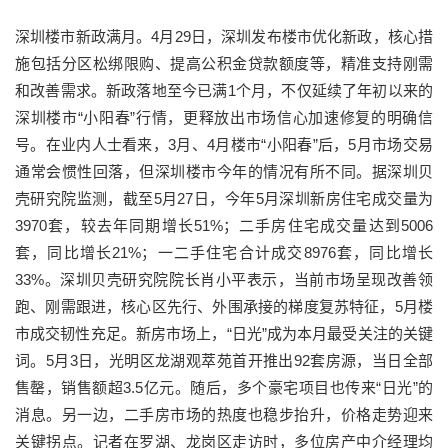
深圳楼市新政满月。4月29日，深圳发布楼市优化新政，核心措
施包括分区松绑限购、提高公积金贷款额度等，精准支持刚需
和改善需求。新政落地至今已满1个月，不仅延续了年初以来的
深圳楼市“小阳春”行情，更释放出市场信心加速修复的明确信
号。在业内人士看来，3月、4月楼市“小阳春”后，5月市场交易
通常会惯性回落，但深圳楼市今年的情况有所不同。据深圳贝
壳研究院监测，截至5月27日，今年5月深圳新房住宅成交量为
3970套，较去年同期增长51%；二手房住宅成交量达到5006
套，同比增长21%；一二手住宅合计成交8976套，同比增长
33%。深圳贝壳研究院院长肖小平表示，当前市场呈现改善领
跑、刚需跟进，核心区先行、外围承接的梯度复苏特征，5月楼
市成交韧性充足。新房市场上，“日光”成为本月最受关注的关键
词。5月3日，光明区龙湖观萃苑首开推出92套房源，当日全部
售罄，销售额超3.5亿元。随后，多个豪宅项目也传来“日光”的
消息。另一边，二手房市场的热度也稳步抬升，价格走势迎来
关键拐点。记者在罗湖、龙岗区走访时，多位房产中介经理均