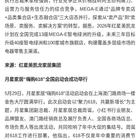
执行总裁朱家桂强调，行业竞争正从价格战转向生态构建力、
运营力与服务信任力的综合竞争，MEGA-E通过“品牌专卖店
+品类集合店+生态融合店”三大店态并行，探索从“卖产品”到“卖
场景、卖服务、卖解决方案”的转型。据悉，2026年红星美凯龙
计划在全国完成13座MEGA-E智电绿洲的升级，未来三年目标
升级40座智电绿洲和100家城市旗舰店，构建覆盖多层级市场的
电器零售主渠道。
来源：红星美凯龙家居集团
月星家居“嗨购618”全国启动会成功举行
5月29日，月星家居“嗨购618”活动启动会在上海澳门路商场一楼
金色大厅圆满举行。此次启动会以“聚力618，共赢新增长”为主
题，月星集团副总裁、月星家居总裁周诞，小红书行业朋友、
品牌盟友、澳门路经销商总及展厅负责人、全国各商场店总、
市场负责人等出席活动，共同吹响了年中大促的集结号。周诞
对618工作进行部署。他指出，618不仅是年中重要的消费节