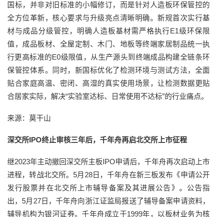
国标，并非对旧标准的小幅修订，而是针对人造板环保管控的
全方位革新，核心要求与升级亮点清晰明确。新规首次实行基
材与成品分级管控，明确人造板基材需严格执行E1级环保限
值，成品板材、全屋定制、木门、地板等终端家居制品统一执
行更高标准的E0级限值，从生产源头到终端成品构建全链条环
保管控体系。同时，新国标优化了检测环境与测试方法，全面
贴合家庭高温、密闭、高湿的真实使用场景，让检测数据更贴
合居家实际，解决“实验室达标、日常使用不达标”的行业痛点。
来源：莫干山
深交所IPO终止审核三年后，千年舟再启北交所上市征程
继2023年主动撤回深交所主板IPO申请后，千年舟再次启动上市
进程，转战北交所。5月28日，千年舟在新三板发布《申请公开
发行股票并在北交所上市辅导备案及其进展公告》。公告指
出，5月27日，千年舟向浙江证监局报送了辅导备案申请资料，
辅导机构为银河证券。千年舟成立于1999年，以板材业务为核