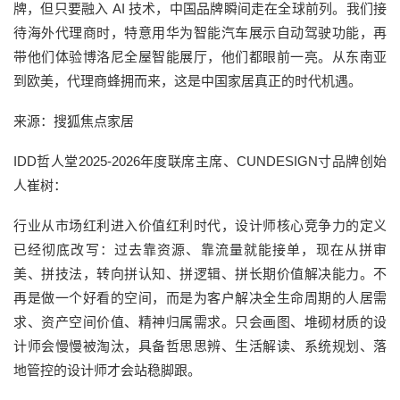
牌，但只要融入 AI 技术，中国品牌瞬间走在全球前列。我们接
待海外代理商时，特意用华为智能汽车展示自动驾驶功能，再
带他们体验博洛尼全屋智能展厅，他们都眼前一亮。从东南亚
到欧美，代理商蜂拥而来，这是中国家居真正的时代机遇。
来源：搜狐焦点家居
IDD哲人堂2025-2026年度联席主席、CUNDESIGN寸品牌创始
人崔树：
行业从市场红利进入价值红利时代，设计师核心竞争力的定义
已经彻底改写：过去靠资源、靠流量就能接单，现在从拼审
美、拼技法，转向拼认知、拼逻辑、拼长期价值解决能力。不
再是做一个好看的空间，而是为客户解决全生命周期的人居需
求、资产空间价值、精神归属需求。只会画图、堆砌材质的设
计师会慢慢被淘汰，具备哲思思辨、生活解读、系统规划、落
地管控的设计师才会站稳脚跟。