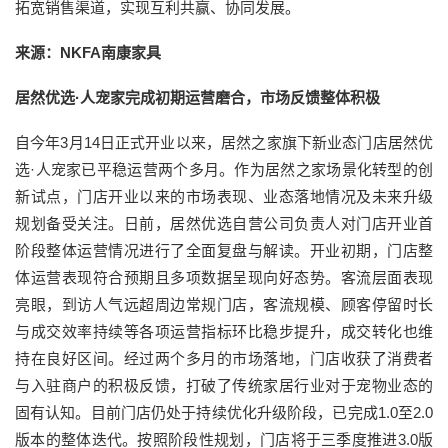
拓宽销售渠道，实现互利共赢、协同发展。
来源：NKFA南康家具
居然优选·人宠家完成初期运营磨合，市场反馈整体积极
自今年3月14日正式开业以来，居然之家旗下新业态门店居然优
选·人宠家已平稳运营两个多月。作为居然之家场景化转型的创
新试点，门店开业以来的市场表现、业态落地情况及未来升级
规划备受关注。日前，居然优选自营公司负责人对门店开业首
阶段整体运营情况进行了全面复盘与解读。开业初期，门店整
体运营表现符合预期且多项数据呈现向好态势。客流层面表现
亮眼，到访人气远超周边常规门店，客流规模、顾客停留时长
与成交效率持续等各项运营指标环比稳步提升，成交转化也维
持在良好区间。经过两个多月的市场落地，门店收获了消费者
与入驻商户的积极反馈，打破了传统家居行业对于宠物业态的
固有认知。目前门店仍处于持续优化升级阶段，已完成1.0至2.0
版本的整体迭代。按照阶段性规划，门店将于三季度推进3.0版