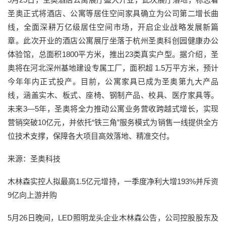
圣奥正式将酒店、公寓等居住空间家具确立为公司第二增长曲
线，全面深耕万亿级居住空间市场，开启企业战略发展新篇
章。此次开业的酒店公寓展厅坐落于杭州圣奥科创园健康办公
体验馆，总面积1800平方米，推出23类真实户型。据介绍，圣
奥将在河北深州基地建设专属工厂，面积超 1.5万平方米，预计
今年年内正式投产。目前，公寓家具已成为圣奥第九大产品
线，涵盖实木、板式、座椅、钢制产品、校具、医疗家具等。
未来3—5年，圣奥将全力推动公寓业务营收跨越式增长，实现
营销突破10亿元，并依托“铁三角”服务模式为销售一线提供全方
位技术支撑，保障各大项目高效落地、精准交付。
来源：圣奥科技
木林森实控人拟最高1.5亿元增持，一季度净利大增193%并斥资
9亿向上游并购
5月26日晚间，LED照明龙头企业木林森公告，公司控股股东及