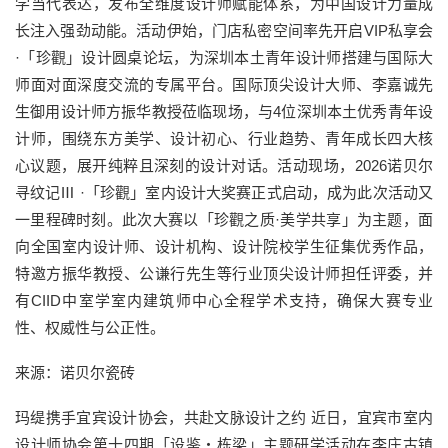
学当代表达，发布全维度设计师赋能体系，为中国设计力量成
长注入强劲动能。活动伊始，门店私密空间率先开启VIP私享会
·「珍觀」设计圆桌论坛，为深圳本土青年设计师搭建与国际大
师面对面深度交流的专属平台。国际顶尖设计大师、李嘉诚先
生御用设计师方振华教授莅临现场，与4位深圳本土优秀青年设
计师，围绕东方美学、设计初心、行业趋势、青年成长四大核
心议题，展开纯粹且深刻的设计对话。活动现场，2026诺贝尔
寻纹记Ⅲ ·「珍觀」室内设计大奖赛正式启动，成为此次活动又
一里程碑时刻。此次大赛以「珍觀之质·美学共享」为主题，面
向全国室内设计师、设计机构、设计院校学生征集优秀作品，
特邀方振华教授、公谦行先生等行业顶尖设计师担任评委，并
有CIID中室学室内建筑师中心全程学术支持，确保大赛专业
性、权威性与公正性。
来源：诺贝尔瓷砖
玛缇携手宜宾设计协会，共赴文脉设计之约 近日，宜宾市室内
设计师协会第十四期「设鉴・栋梁」主题研学活动在李庄古镇