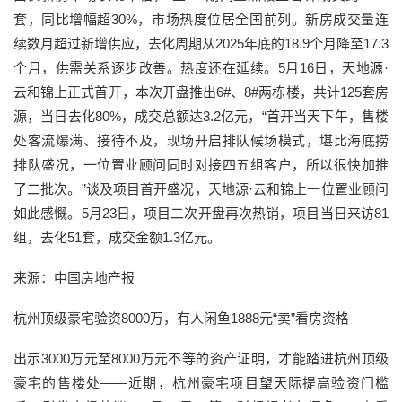
套，同比增幅超30%，市场热度位居全国前列。新房成交量连
续数月超过新增供应，去化周期从2025年底的18.9个月降至17.3
个月，供需关系逐步改善。热度还在延续。5月16日，天地源·
云和锦上正式首开，本次开盘推出6#、8
#两栋楼
，共计125套房
源，当日去化80%，成交总额达3.2亿元，“首开当天下午，售楼
处客流爆满、接待不及，现场开启排队候场模式，堪比海底捞
排队盛况，一位置业顾问同时对接四五组客户，所以很快加推
了二批次。”谈及项目首开盛况，天地源·云和锦上一位置业顾问
如此感慨。5月23日，项目二次开盘再次热销，项目当日来访81
组，去化51套，成交金额1.3亿元。
来源：中国房地产报
杭州顶级豪宅验资8000万，有人闲鱼1888元“卖”看房资格
出示3000万元至8000万元不等的资产证明，才能踏进杭州顶级
豪宅的售楼处——近期，杭州豪宅项目望天际提高验资门槛