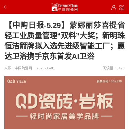
【中陶日报-5.29】蒙娜丽莎喜提省
轻工业质量管理“双料”大奖；新明珠
恒洁箭牌拟入选先进级智能工厂；惠
达卫浴携手京东首发AI卫浴
来源：中国陶瓷网
2026-06-01
阅读量：5473