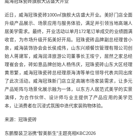
威海冠珠瓷砖旗舰大店盛大开业
近日，威海冠珠瓷砖1000㎡旗舰大店盛大开业。美好门店全面
升级产品展示、场景应用与服务体验，满足并引领当地高端人
居美学需求。最终，开业活动以单月172笔订单成交的业绩圆满
收官，为市场升级开拓美好开局。冠珠瓷砖品牌副总经理曾小
泉，威海装饰协会会长侯成伟，山东兴顺餐饮管理有限公司创
始人蒋建军，威海润泽旅游公司董事长王垵宁，居然之家总经
理崔会会，砖如意品牌创始人杨伟庆，冠珠瓷砖山东大区经理
黄思繁，威海冠珠瓷砖总经理原海涛等单位领导代表共同出席
了此次活动。威海冠珠新门店立足高端市场家装需求，让多元
产品矩阵与场景化展示融为一体，以东方人居范式美学的实景
演绎，为合作伙伴、设计师与业主提供了产品应用的美学范
本，让消费者在沉浸式氛围中迭代家装购物体验。
来源：冠珠瓷砖
东鹏整装卫浴携“智美新生”主题亮相KBC2026