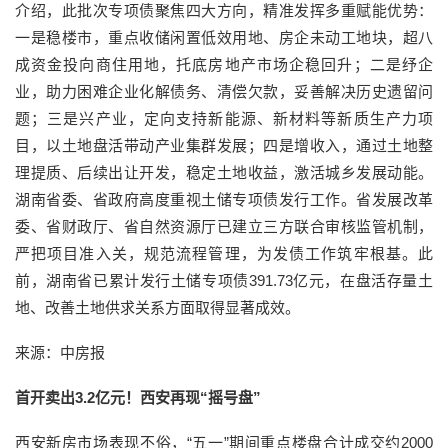
介绍，此批次专项债聚焦四大方向，精准发挥多重赋能优势：
一是稳楼市，重点收储闲置低效用地、房企未动工地块，超八
成资金投向商住用地，托底房地产市场企稳回升；二是纾企
业，助力困难企业化解债务、清偿欠款，妥善解决历史遗留问
题；三是兴产业，定向支持新能源、新材料等新质生产力项
目，以土地盘活带动产业集群发展；四是增收入，通过土地整
理提质、后续出让开发，稳定土地收益，激活城乡发展动能。
湖南省委、省政府高度重视土储专项债发行工作。省发展改革
委、省财政厅、省自然资源厅已建立三方联合审核监管机制，
严把项目准入关，规范流程管理，为发债工作筑牢根基。此
前，湖南省已累计发行土储专项债391.73亿元，在盘活存量土
地、改善土地供求关系方面取得显著成效。
来源：中房报
首开卖出3.2亿元！西安再现“摇号盘”
西安新房市场表现不俗，“五一”期间重点楼盘合计成交约2000