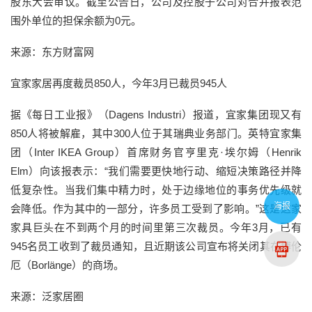
股东大会审议。截至公告日，公司及控股子公司对合并报表范
围外单位的担保余额为0元。
来源：东方财富网
宜家家居再度裁员850人，今年3月已裁员945人
据《每日工业报》（Dagens Industri）报道，宜家集团现又有
850人将被解雇，其中300人位于其瑞典业务部门。英特宜家集
团（Inter IKEA Group）首席财务官亨里克·埃尔姆（Henrik
Elm）向该报表示：“我们需要更快地行动、缩短决策路径并降
低复杂性。当我们集中精力时，处于边缘地位的事务优先级就
海报
会降低。作为其中的一部分，许多员工受到了影响。”这是这家
家具巨头在不到两个月的时间里第三次裁员。今年3月，已有
945名员工收到了裁员通知，且近期该公司宣布将关闭其在博伦
厄（Borlänge）的商场。
来源：泛家居圈