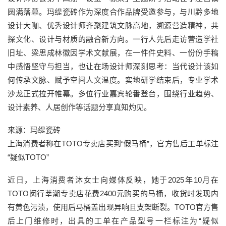
圆满落幕。玛缇瓷砖作为深度合作品牌受邀参与，与川黔多地
设计大咖、优秀设计师齐聚建筑文脉高地，溯源营造精神，共
探文化、设计与材质的融合新方向。一行人先后走访营造学社
旧址、梁思成林徽因学术文献展，在一件件史料、一份份手稿
中感悟坚守与担当，也让在场设计师深刻思考：当代设计该如
何传承文脉、赋予空间人文温度。实地研学结束后，专业学术
沙龙正式拉开帷幕。多位行业嘉宾轮番登台，围绕行业趋势、
设计素养、人居创作等话题分享真知灼见。
来源：玛缇瓷砖
上海消费者称在TOTO专卖店买到“假马桶”，官方售后工单标注
“疑似TOTO”
近日，上海消费者沐女士向媒体反映，她于2025年10月在
TOTO闵行莘潮专卖店花费2400元购买的马桶，收货时发现内
有黄色污渍，使用后马桶盖出现异响且支架断裂。TOTO官方售
后上门维修时，出具的工单在产品型号一栏标注为“疑似