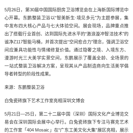
5月26日，第30届中国国际厨房卫浴博览会在上海新国际博览中
心开幕。东鹏整装卫浴以“智美新生·境见多元”为主题参展，集
中发布四大核心产品与七大体验空间。展会现场，品牌重点推
出了搭载行业首创、达到国际先进水平的“激浪漩冲智洁技术”的
谧净Z117智能马桶，并首次提出“空间愈合力”理念，强调卫浴空
间应兼具功能性与情绪修复价值。通过隐奢之境、入境东方、
漫游时光三大美学实景空间，东鹏展示了覆盖全龄、全场景的
一站式整装卫浴解决方案，呈现其从产品制造商向生活美学倡
导者转型的阶段性成果。
来源：东鹏整装卫浴
白兔瓷砖旗下艺术工作室亮相深圳文博会
5月21日—25日，第二十二届中国（深圳）国际文化产业博览交
易会在深圳国际会展中心举行。白兔瓷砖旗下专注马赛克艺术
的工作室「404 Mosaic」在“广东工美文化大集”展区亮相，展示