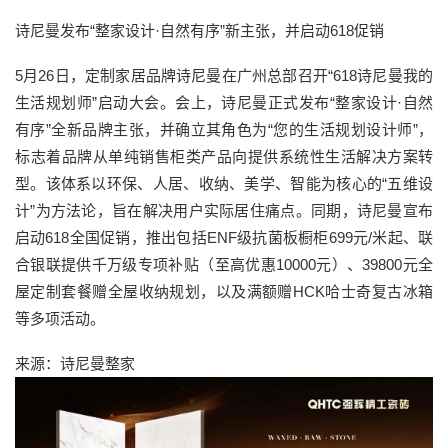
诗尼曼发布“整家设计·自然有序”新主张，并启动618促销
5月26日，定制家居品牌诗尼曼在广州总部召开“618诗尼曼我的
生活规划师”启动大会。会上，诗尼曼正式发布“整家设计·自然
有序”全新品牌主张，并确立其角色为“您的生活规划设计师”，
标志着品牌从单纯销售柜类产品向提供系统性生活解决方案转
型。该体系以环保、人居、收纳、美学、智能为核心的“五维设
计”为方法论，旨在解决用户实际居住痛点。同期，诗尼曼宣布
启动618全国促销，推出包括ENF级抗菌板橱柜699元/米起、联
合银联提供千万级专项补贴（至高优惠10000元）、39800元全
屋定制套餐赠全屋收纳规划，以及满额赠HCK哈士奇复古冰箱
等多项活动。
来源：诗尼曼整家