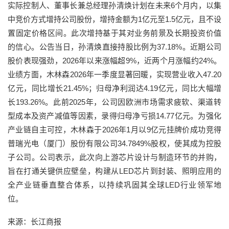
实际控制人、董事长兼总经理孙清焕计划在未来6个月内，以集
中竞价方式增持公司股份，增持金额为1亿元至1.5亿元，且不设
置固定价格区间。此次增持基于其对业务前景及长期投资价值
的信心。公告当日，孙清焕直接持股比例为37.18%。近期公司
股价表现强劲，2026年以来涨幅超9%，近两个月涨幅约24%。
业绩方面，木林森2026年一季度显著回暖，实现营业收入47.20
亿元，同比增长21.45%；归母净利润达4.19亿元，同比大幅增
长193.26%。此前2025年，公司因欧洲市场需求疲软、渠道转
型成本及资产减值等因素，录得归母净亏损14.77亿元。为强化
产业链自主可控，木林森于2026年1月以9亿元挂牌价成功竞得
普瑞光电（厦门）股份有限公司34.7849%股权，使其成为控股
子公司。公司表示，此次向上游芯片设计与制造环节的并购，
旨在打通关键供应壁垒，构建从LED芯片到封装、照明应用的
全产业链垂直整合体系，以持续巩固其全球LED行业领军地
位。
来源：长江商报