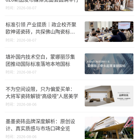
时间：2026-08-07
标准引领 产业提质｜政企校齐聚
欧神诺瓷砖，共探佛山陶瓷标准
化发展新路径
时间：2026-08-07
填补国内技术空白，蒙娜丽莎集
团推动国际标准落地本地国标
时间：2026-08-07
不为空间设限，只为偏爱买单：
大将军瓷砖解锁“高级哑”人居美学
时间：2026-08-06
墨墨瓷砖品牌深度解析：原创设
计、真实质感与市场口碑全览
时间：2026-08-06