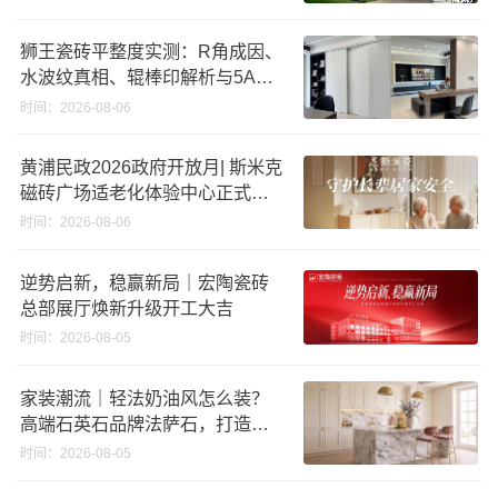
狮王瓷砖平整度实测：R角成因、
水波纹真相、辊棒印解析与5A标
准选购指南
时间：2026-08-06
黄浦民政2026政府开放月| 斯米克
磁砖广场适老化体验中心正式亮
相
时间：2026-08-06
逆势启新，稳赢新局｜宏陶瓷砖
总部展厅焕新升级开工大吉
时间：2026-08-05
家装潮流｜轻法奶油风怎么装？
高端石英石品牌法萨石，打造质
感橱柜台面
时间：2026-08-05