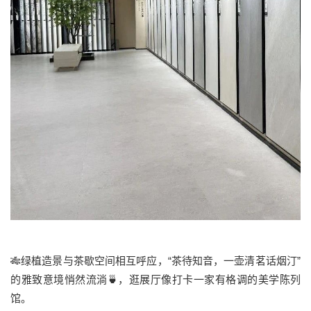
🎋绿植造景与茶歇空间相互呼应，“茶待知音，一壶清茗话烟汀”
的雅致意境悄然流淌🍵，逛展厅像打卡一家有格调的美学陈列
馆。