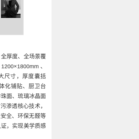
、全厚度、全场景覆
00×1800mm、
m 等超大尺寸，厚度囊括
面一体化铺贴、厨卫台
珍珠面、琉璃冰晶面
防污渗透核心技术，
级安全、环保无醛等
 认证，实现美学质感