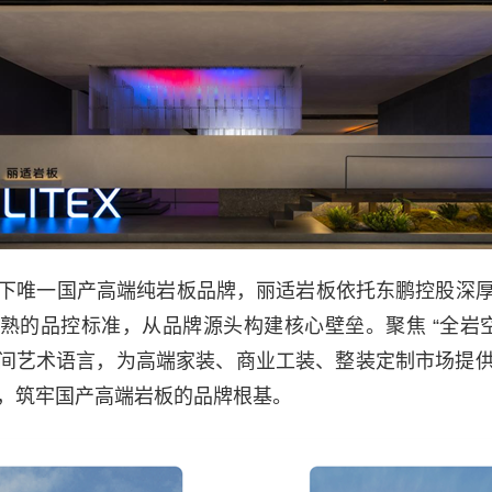
下唯一国产高端纯岩板品牌，丽适岩板依托东鹏控股深
熟的品控标准，从品牌源头构建核心壁垒。聚焦 “全岩空
构空间艺术语言，为高端家装、商业工装、整装定制市场提
，筑牢国产高端岩板的品牌根基。