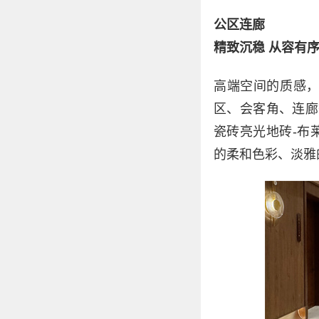
公区连廊
精致沉稳 从容有
高端空间的质感
区、会客角、连廊
瓷砖亮光地砖-布
的柔和色彩、淡雅