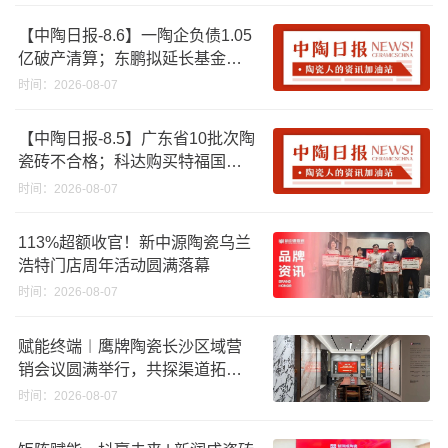
【中陶日报-8.6】一陶企负债1.05
亿破产清算；东鹏拟延长基金投
资期限；工信部开展建陶行业能
时间：2026-08-07
效领跑者企业推荐工作
【中陶日报-8.5】广东省10批次陶
瓷砖不合格；科达购买特福国际
股份申请未通过；蒙娜丽莎5千万
时间：2026-08-07
回购股份；建霖家居海外产能突
破18亿元
113%超额收官！新中源陶瓷乌兰
浩特门店周年活动圆满落幕
时间：2026-08-07
赋能终端︱鹰牌陶瓷长沙区域营
销会议圆满举行，共探渠道拓展
与门店升级新路径
时间：2026-08-07