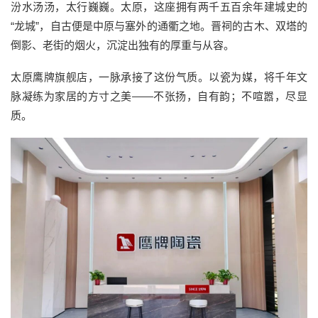
汾水汤汤，太行巍巍。太原，这座拥有两千五百余年建城史的
“龙城”，自古便是中原与塞外的通衢之地。晋祠的古木、双塔的
倒影、老街的烟火，沉淀出独有的厚重与从容。
太原鹰牌旗舰店，一脉承接了这份气质。以瓷为媒，将千年文
脉凝练为家居的方寸之美——不张扬，自有韵；不喧嚣，尽显
质。