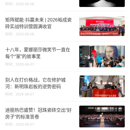
义高端奢石原料
时间：2026-08-08
矩阵赋能·抖赢未来 | 2026裕成瓷
砖实战特训营圆满收官
时间：2026-08-08
十八年，蒙娜丽莎微笑节一直在
每个“家”的故事里
时间：2026-08-07
别人在打价格战，它在修护城
河：新明珠岩板的逆势密码
时间：2026-08-07
迪丽热巴盛赞！冠珠瓷砖交出“好
房子”的标准答卷
时间：2026-08-07