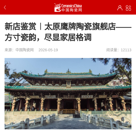
新店鉴赏︱太原鹰牌陶瓷旗舰店——
方寸瓷韵，尽显家居格调
来源：中国陶瓷网
2026-05-19
阅读量：12113