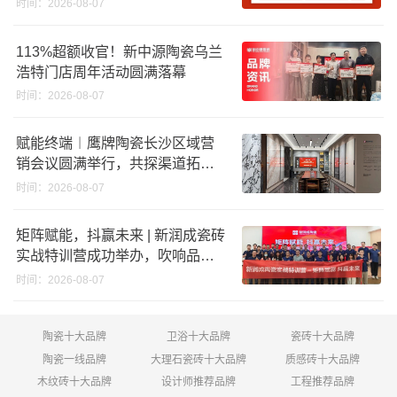
时间：2026-08-07
回购股份；建霖家居海外产能突
破18亿元
113%超额收官！新中源陶瓷乌兰
浩特门店周年活动圆满落幕
时间：2026-08-07
赋能终端︱鹰牌陶瓷长沙区域营
销会议圆满举行，共探渠道拓展
与门店升级新路径
时间：2026-08-07
矩阵赋能，抖赢未来 | 新润成瓷砖
实战特训营成功举办，吹响品牌
秋季营销冲锋号！
时间：2026-08-07
陶瓷十大品牌
卫浴十大品牌
瓷砖十大品牌
陶瓷一线品牌
大理石瓷砖十大品牌
质感砖十大品牌
木纹砖十大品牌
设计师推荐品牌
工程推荐品牌