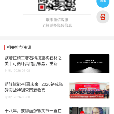
海报
相关推荐资讯
欧若拉精工奢石科技重构石材之
美｜可循环高纯度微晶，重新定
义高端奢石原料
时间：2026-08-08
矩阵赋能·抖赢未来 | 2026裕成瓷
砖实战特训营圆满收官
时间：2026-08-08
十八年，蒙娜丽莎微笑节一直在