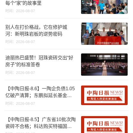
每个“家”的故事里
时间：2026-08-07
别人在打价格战，它在修护城
河：新明珠岩板的逆势密码
时间：2026-08-07
迪丽热巴盛赞！冠珠瓷砖交出“好
房子”的标准答卷
时间：2026-08-07
【中陶日报-8.6】一陶企负债1.05
亿破产清算；东鹏拟延长基金投
资期限；工信部开展建陶行业能
时间：2026-08-07
效领跑者企业推荐工作
【中陶日报-8.5】广东省10批次陶
瓷砖不合格；科达购买特福国际
股份申请未通过；蒙娜丽莎5千万