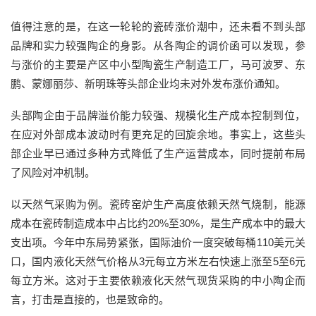
值得注意的是，在这一轮轮的瓷砖涨价潮中，还未看不到头部
品牌和实力较强陶企的身影。从各陶企的调价函可以发现，参
与涨价的主要是产区中小型陶瓷生产制造工厂，马可波罗、东
鹏、蒙娜丽莎、新明珠等头部企业均未对外发布涨价通知。
头部陶企由于品牌溢价能力较强、规模化生产成本控制到位，
在应对外部成本波动时有更充足的回旋余地。事实上，这些头
部企业早已通过多种方式降低了生产运营成本，同时提前布局
了风险对冲机制。
以天然气采购为例。瓷砖窑炉生产高度依赖天然气烧制，能源
成本在瓷砖制造成本中占比约20%至30%，是生产成本中的最大
支出项。今年中东局势紧张，国际油价一度突破每桶110美元关
口，国内液化天然气价格从3元每立方米左右快速上涨至5至6元
每立方米。这对于主要依赖液化天然气现货采购的中小陶企而
言，打击是直接的，也是致命的。