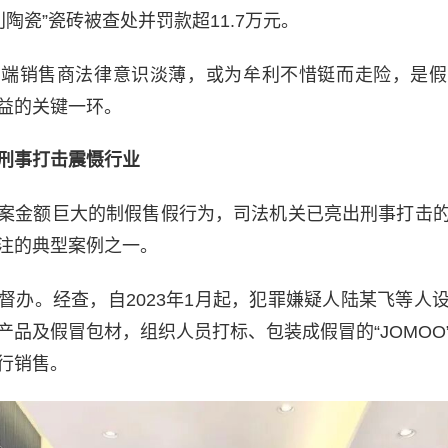
盟利陶瓷”瓷砖被查处并罚款超11.7万元。
终端销售商法律意识淡薄，或为牟利不惜铤而走险，是假
益的关键一环。
刑事打击震慑行业
案金额巨大的制假售假行为，司法机关已亮出刑事打击
注的典型案例之一。
督办。经查，自2023年1月起，犯罪嫌疑人陆某飞等人
产品及假冒包材，组织人员打标、包装成假冒的“JOMOO
行销售。