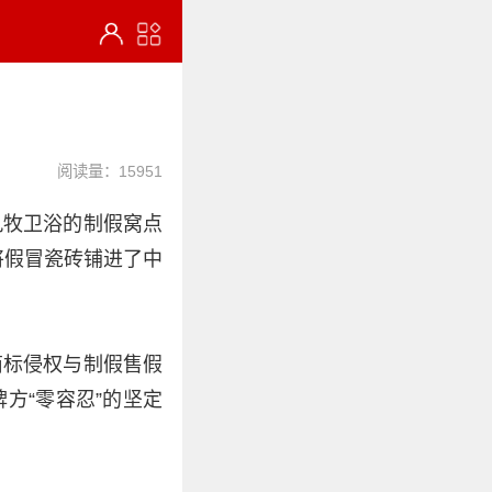
阅读量：15951
九牧卫浴的制假窝点
将假冒瓷砖铺进了中
商标侵权与制假售假
方“零容忍”的坚定