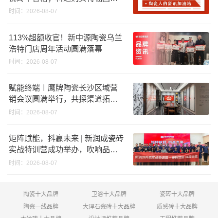
股份申请未通过；蒙娜丽莎5千万
时间：2026-08-07
回购股份；建霖家居海外产能突
破18亿元
113%超额收官！新中源陶瓷乌兰
浩特门店周年活动圆满落幕
时间：2026-08-07
赋能终端︱鹰牌陶瓷长沙区域营
销会议圆满举行，共探渠道拓展
与门店升级新路径
时间：2026-08-07
矩阵赋能，抖赢未来 | 新润成瓷砖
实战特训营成功举办，吹响品牌
秋季营销冲锋号！
时间：2026-08-07
陶瓷十大品牌
卫浴十大品牌
瓷砖十大品牌
陶瓷一线品牌
大理石瓷砖十大品牌
质感砖十大品牌