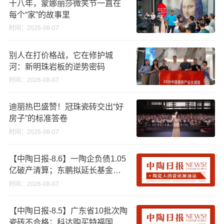
十八年，蒙娜丽莎微笑节一直在
每个“家”的故事里
时间：2026-08-07
别人在打价格战，它在修护城
河：新明珠岩板的逆势密码
时间：2026-08-07
迪丽热巴盛赞！冠珠瓷砖交出“好
房子”的标准答卷
时间：2026-08-07
【中陶日报-8.6】一陶企负债1.05
亿破产清算；东鹏拟延长基金投
资期限；工信部开展建陶行业能
时间：2026-08-07
效领跑者企业推荐工作
【中陶日报-8.5】广东省10批次陶
瓷砖不合格；科达购买特福国际