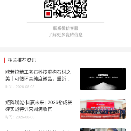
相关推荐资讯
欧若拉精工奢石科技重构石材之
美｜可循环高纯度微晶，重新定
义高端奢石原料
时间：2026-08-08
矩阵赋能·抖赢未来 | 2026裕成瓷
砖实战特训营圆满收官
时间：2026-08-08