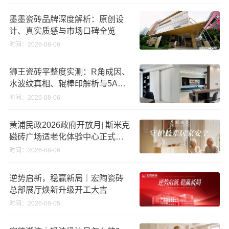
墨墨瓷砖品牌深度解析：原创设
计、真实质感与市场口碑全览
时间：2026-08-06
狮王瓷砖平整度实测：R角成因、
水波纹真相、辊棒印解析与5A标
准选购指南
时间：2026-08-06
黄浦民政2026政府开放月| 斯米克
磁砖广场适老化体验中心正式亮
相
时间：2026-08-06
逆势启新，稳赢新局｜宏陶瓷砖
总部展厅焕新升级开工大吉
时间：2026-08-05