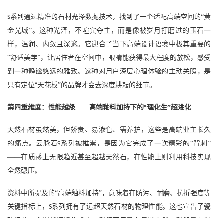
系列通过精准的石材光泽数抛技术，找到了一个适配高端空间的“黄
S
金光域”。这种光泽，不喧宾夺主，而是像被岁月打磨过的玉石一
样，温润、内敛且深邃。它迎合了当下高端设计语境中极其重要的
“舒适美学”，让居住者在空间中，眼睛能获得最大程度的放松，感受
到一种静谧悠远的雅致。这种对用户深层心理体验的主动关照，是
只有定位“天花板”的品牌才会去深度耕耘的细节。
第四重维度：性能越级
——高端釉料加持下的“理化生”超进化
天然石材虽然美，但娇贵、易渗色、需养护，这些是高端业主长久
的痛点。云脉石
系列被推崇，是因为它完成了一次精彩的“背刺”
S
——在质感上无限趋近甚至超越天然石，在性能上则利用科技实现
全然碾压。
资料中所提及的
“高端釉料加持”，意味着在防污、耐磨、抗折强度等
关键指标上，
系列拥有了远超天然石材的物理性能。这也宣告了瓷
S