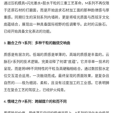
通过压机模具
闪光墨水
胶水干粒的三重工艺革命，
系列不再仅限
+
+
M
于还原石材的打磨面，而是开始追求石材加工面的那种韵律感与厚
重感。同期衍生的深刻系列内墙砖，更是将哑光质面与西班牙文化
底蕴结合，展现出一种具备国际视野的低调奢华。此时的云脉石，
已经开始具备文化表达的功能。
融合之作
系列：多种干粒的融烧交响曲
3.
Y
质感是有层次的。低端的质感是单薄的，高端的质感是丰盈的。云
脉石
系列的技术逻辑，完美诠释了何谓“底蕴”。它并非单一技术的
Y
呈现，而是将
种不同特性的干粒及高硬釉相结合，通过数控胶水定
8
位交互混合运用，一次融烧而成。最终呈现的质面效果，是复杂且
自然的——极为细润、柔和，且没有过度加工的工业感。它表明狮
王在复合工艺的驾驭上，已经炉火纯青。
情绪之作
系列：跨越媒介的和而不同
4.
P