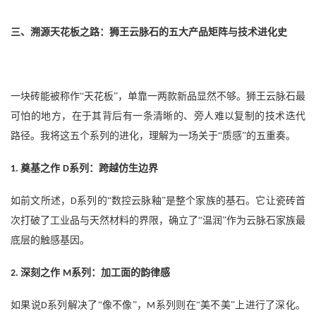
三、溯源天花板之路：狮王云脉石的五大产品矩阵与技术进化史
一块砖能被称作
“天花板”，单靠一两款新品显然不够。狮王云脉石最
可怕的地方，在于其背后有一条清晰的、旁人难以复制的技术迭代
路径。我将这五个系列的进化，理解为一场关于“质感”的五重奏。
奠基之作
系列：跨越仿生边界
1.
D
如前文所述，
系列的“数控云脉釉”是整个家族的基石。它让瓷砖首
D
次打破了工业品与天然材料的界限，确立了“温润”作为云脉石家族最
底层的触感基因。
深刻之作
系列：加工面的韵律感
2.
M
如果说
系列解决了“像不像”，
系列则在“美不美”上进行了深化。
D
M