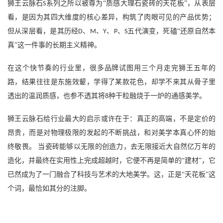
狮王云脉石
系列之所以被尊为“质感大理石瓷砖的天花板”，从表层
S
看，是因为其四大维度的核心差异，构筑了肉眼可见的产品优势；
但从深层看，是其历经
、
、
、
、
五代演变，死磕“还原自然本
D
M
Y
P
S
真”这一件事的长期主义精神。
在这个快节奏的行业里，很多品牌试图用三个月走完狮王五年的
路，结果往往是东施效颦，学得了某款花色，却学不来其从骨子里
透出的温润质感，也参不透其将
种干粒融烧于一炉的通感美学。
8
狮王云脉石给行业最大的启示或许在于：真正的高端，不是定价的
昂贵，而是对物理极限的发起的不断挑战，和对美学本真心怀的始
终敬畏。
当瓷砖能够以无限的创造力，去无限接近大自然亿万年的
造化，并最终在实用性上完成超越时，它便不再是简单的
“建材”，它
已然成为了一门融合了科技与艺术的大地美学。这，正是“天花板”这
个词，最恰如其分的注脚。