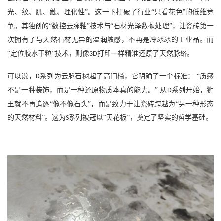
光、纹、肌、触、理化性”。这一下打破了行业“只看花色”的低维竞
争。其独创的“数控云脉釉”技术与“石材光泽数抛处理”，让瓷砖第一
次拥有了与天然石材无异的温润触感，不再是冷冰冰的工业品。而
“定位胶水干粒”技术，则像
打印一样精准还原了天然脉络。
3D
可以说，
系列为云脉石树起了高门槛，它明确了一个标准： “质感
D
不是一种装饰，而是一种还原物质本真的能力。” 从
系列开始，狮
D
王就不再追逐“像不像石头”，而是致力于让瓷砖跨越为“另一种形态
的天然材料”。这为
系列被冠以“天花板”，奠定了坚实的哲学基础。
S