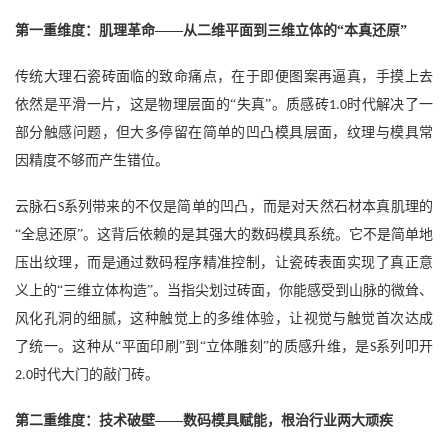
第一重维度：肌理革命
——从二维平面到三维立体的“本真还原”
传统大理石瓷砖面临的致命痛点，在于即便图案再逼真，手摸上去
依然是平滑一片，这是物理层面的
“失真”。质感砖
时代解决了一
1.0
部分触感问题，但大多停留在简单的凹凸模具层面，纹理与模具常
因精度不够而产生错位。
云脉石
系列带来的不仅是简单的凹凸，而是对天然石材本真肌理的
S
“全息还原”。这背后依赖的是其强大的数码模具系统。它不是简单地
压出纹理，而是通过数码程序精准控制，让瓷砖表面实现了真正意
义上的“三维立体构造”。当指尖划过砖面，你能感受到山脉的微耸、
风化孔洞的细腻，这种触觉上的多维体验，让视觉与触觉首次达成
了统一。这种从“平面印刷”到“立体雕刻”的质感升维，是
系列叩开
S
时代大门的敲门砖。
2.0
第二重维度：技术破壁
——数码模具赋能，根治行业两大顽疾