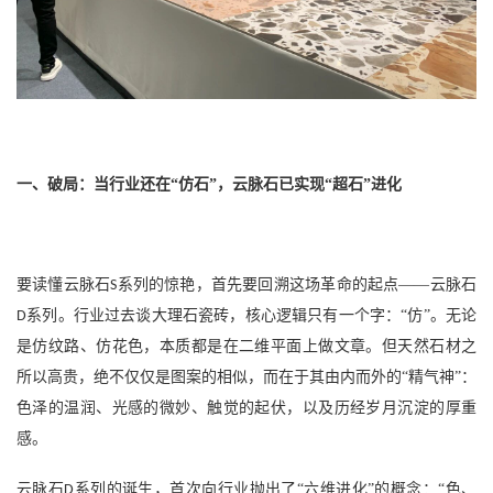
一、破局：当行业还在
“仿石”，云脉石已实现“超石”进化
要读懂云脉石
系列的惊艳，首先要回溯这场革命的起点——云脉石
S
系列。行业过去谈大理石瓷砖，核心逻辑只有一个字：“仿”。无论
D
是仿纹路、仿花色，本质都是在二维平面上做文章。但天然石材之
所以高贵，绝不仅仅是图案的相似，而在于其由内而外的“精气神”：
色泽的温润、光感的微妙、触觉的起伏，以及历经岁月沉淀的厚重
感。
云脉石
系列的诞生，首次向行业抛出了“六维进化”的概念：“色、
D