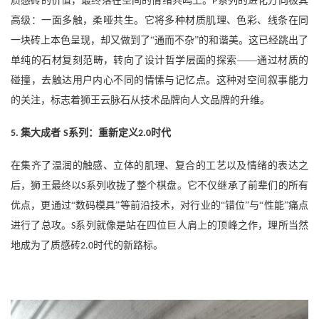
质感砖的价值，最终落在空间的情绪共鸣上。
系列的进化方向极其
P
高级：一面多触，柔哑共生。它将多种材质肌理、色彩、线条在同
一块砖上本色呈现，却又做到了“通而不杂”的和谐美。这已经跳出了
单纯的石材复刻范畴，转向了设计哲学层面的探索——通过材质的
碰撞，去触达用户内心不同的情愫与记忆点。这种对空间叙事能力
的关注，标志着狮王云脉石从技术品牌向人文品牌的升维。
集大成者
系列：重新定义
时代
5.
S
2.0
在集齐了温润的触感、立体的肌理、复合的工艺以及情绪的表达之
后，狮王最终以
系列收拢了整个棋盘。它不仅继承了前辈们的所有
S
优点，更通过“数码模具”等前沿技术，对行业的“错位”与“性能”痛点
进行了总攻。
系列就像是站在四位巨人肩上的顶峰之作，理所当然
S
地成为了质感砖
时代的新路标。
2.0