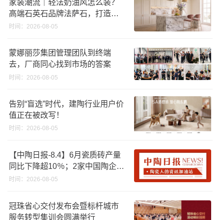
家装潮流｜轻法奶油风怎么装？
高端石英石品牌法萨石，打造质
感橱柜台面
时间：2026-08-05
蒙娜丽莎集团管理团队到终端
去，厂商同心找到市场的答案
时间：2026-08-05
告别“盲选”时代，建陶行业用户价
值正在被改写！
时间：2026-08-05
【中陶日报-8.4】6月瓷质砖产量
同比下降超10％；2家中国陶企亮
相马来西亚ARCHIDEX 2026石材
时间：2026-08-05
展；东鹏已斥资4852万回购股
份；方向集团出海
冠珠省心交付发布会暨标杆城市
服务转型集训会圆满举行