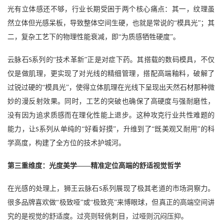
光有立体感还不够，行业长期受困于两个核心痛点：其一，纹理虽
然立体但光感呆板，导致整体空间生硬，也就是常说的
“模具光”；其
二，复杂工艺下的物理性能衰减，即“为质感牺牲硬度”。
云脉石
系列的“技术革新”正是对症下药。其搭载的数码模具，不仅
S
仅是做肌理，更实现了对光线的精细管理，搭配高端釉料，破解了
过锐过硬的“模具光”，使得立体肌理在光线下呈现出天然石材那种微
妙的漫反射效果。同时，工艺的突破也确保了高硬度与强耐磨性，
没有因为追求质感而在理化性能上退步。这种攻克行业共性难题的
能力，让
系列从单纯的“好看好摸”，升维到了“既美观又耐用”的科
S
学高度，构建了全方位的技术护城河。
第三重维度：光度美学
——精准定位高端的舒适视觉哲学
在光感的处理上，狮王云脉石
系列展现了极其老道的市场洞察力。
S
很多品牌喜欢做“极致哑”或“极致亮”来博眼球，但真正的高端空间讲
究的是视觉的舒适度。过亮则轻佻刺目，过哑则沉闷压抑。