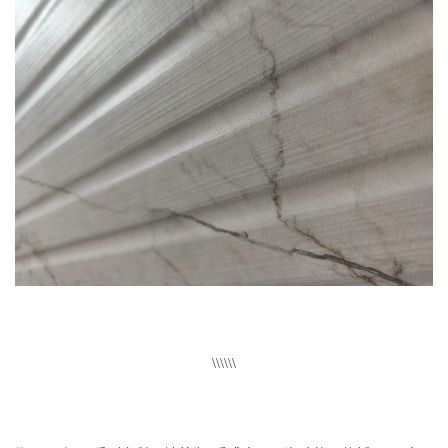
\\\\\\