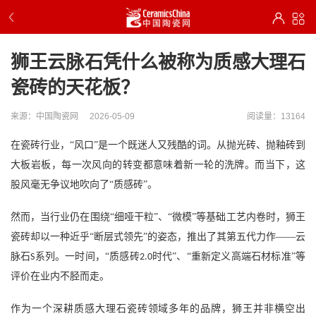
狮王云脉石凭什么被称为质感大理石
瓷砖的天花板？
来源：中国陶瓷网
2026-05-09
阅读量：13164
在瓷砖行业，
“风口”是一个既迷人又残酷的词。从抛光砖、抛釉砖到
大板岩板，每一次风向的转变都意味着新一轮的洗牌。而当下，这
股风毫无争议地吹向了“质感砖”。
然而，当行业仍在围绕
“细哑干粒”、“微模”等基础工艺内卷时，狮王
瓷砖却以一种近乎“断层式领先”的姿态，推出了其第五代力作——云
脉石
系列。一时间，“质感砖
时代”、“重新定义高端石材标准”等
S
2.0
评价在业内不胫而走。
作为一个深耕质感大理石瓷砖领域多年的品牌，狮王并非横空出