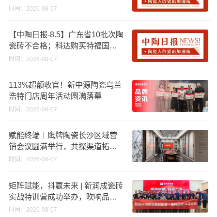
资期限；工信部开展建陶行业能
时间：2026-08-07
效领跑者企业推荐工作
【中陶日报-8.5】广东省10批次陶
瓷砖不合格；科达购买特福国际
股份申请未通过；蒙娜丽莎5千万
时间：2026-08-07
回购股份；建霖家居海外产能突
破18亿元
113%超额收官！新中源陶瓷乌兰
浩特门店周年活动圆满落幕
时间：2026-08-07
赋能终端︱鹰牌陶瓷长沙区域营
销会议圆满举行，共探渠道拓展
与门店升级新路径
时间：2026-08-07
矩阵赋能，抖赢未来 | 新润成瓷砖
实战特训营成功举办，吹响品牌
秋季营销冲锋号！
时间：2026-08-07