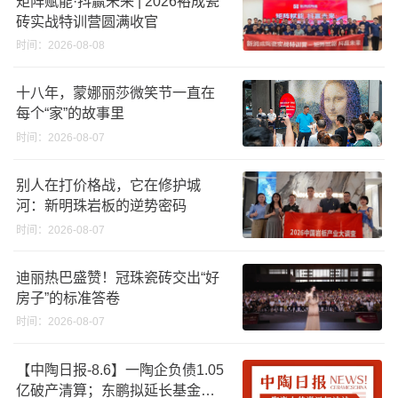
矩阵赋能·抖赢未来 | 2026裕成瓷
砖实战特训营圆满收官
时间：2026-08-08
十八年，蒙娜丽莎微笑节一直在
每个“家”的故事里
时间：2026-08-07
别人在打价格战，它在修护城
河：新明珠岩板的逆势密码
时间：2026-08-07
迪丽热巴盛赞！冠珠瓷砖交出“好
房子”的标准答卷
时间：2026-08-07
【中陶日报-8.6】一陶企负债1.05
亿破产清算；东鹏拟延长基金投