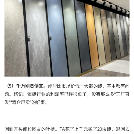
（
5
）
千万
别贪便宜。
那些比市场价低一大截的砖，基本都有问
题。
切记
：瓷砖行业
的
利润率已经很低了，没有那么多
“工厂直
发”“清仓甩卖”的好事。
回到开头那位网友的吐槽。
TA花了上千元买了20块砖，退回去