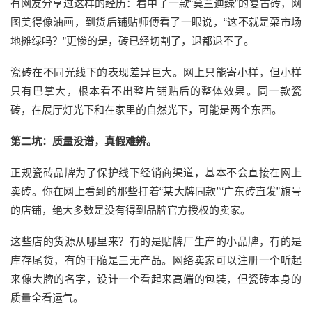
有网友分享过这样的经历：看中了一款
“莫兰迪绿”的复古砖，网
图美得像油画，到货后铺贴师傅看了一眼说
，
“这不就是菜市场
地摊绿吗？”更惨的是，砖已经切割了，退都退不了。
瓷砖在不同光线下的表现差异巨大。网上只能寄小样，但小样
只有巴掌大，根本看不出整片铺贴后的整体效果。同一款
瓷
砖
，在展厅灯光下和在家里的自然光下，可能是两个
东西
。
第二坑：质量没谱，真假难辨
。
正规瓷砖品牌为了保护线下经销商渠道，基本不会直接在网上
卖砖。你在网上看到的那些打着
“某大牌同款”“广东砖直发”旗号
的店铺，绝大多数是没有
得到品牌
官方授权的
卖家
。
这些店的货源从哪里来？有的是贴牌厂生产的小品牌，有的是
库存尾货，有的干脆是三无产品。
网络卖家
可以注册一个听起
来像大牌的名字，设计一个看起来高端的包装，但瓷砖本身的
质量全看运气。