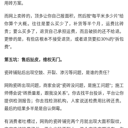
用砖方案。
而网上卖砖的，顶多让你自己报面积，然后按“每平米多少片”给
你算个大概。
往往是
要么买少了，补货等半个月，运费比砖
贵；要么买多了，退货自己承担运费，而且破损的还不给退。
更惨的是，有些店根本不接受退货，或者退货要扣
30%的“拆包
费”。
第五坑：售后扯皮，维权无门
。
瓷砖铺贴后出现空鼓、开裂、渗污等问题，是谁的责任？
网购瓷
砖出现问题，商家会说
“瓷砖没问题，是施工问题”；施工
师傅会说“砖质量差，跟我没关系”。你去找平台投诉，平台让你
提供检测报告；你去找检测机构，人家说送检费用比砖还贵。
最后的结果
多半是
是自认倒霉。
有消费者吐槽过，网购的瓷砖铺完两个月就出现大面积裂纹，