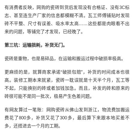
有消费者反映，网购的瓷砖到货后发现没有合格证、没有
3C标
志、甚至连生产厂家的信息都模糊不清。瓦工师傅铺贴时发现
砖不平整、尺寸有误差、吸水率太高
……
这些都是肉眼看不出
来的问题，等铺完了才发现，已经晚了。
第三坑：运输损耗，补货无门
。
瓷砖是重
物
，也是易碎品
，
在运输和搬运过程中
破损率极高。
更麻烦的是，就算商家承诺
“破损包赔”，补货的时间成本也
很
高
。装修工期本来就紧，瓷砖一耽误就是十天半个月，瓦工等
不起，只能换别的砖或者加钱加急。而且，补发的砖和原来的
砖很可能不是同一批次，
极易产生
色差问题。
有网友算过一笔账：网购瓷砖从佛山发到浙江，物流费加搬运
费花了
800多，补货又花了300多，最后算下来跟本地买差不
多，还搭进去一个月的工期。