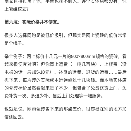
商家直接拉黑了他，平台也找不到人。连个实体店都没有，你
上哪维权去？
第六坑：
实际
价格并不便宜
。
很多人选择网购是被低价吸引
，
但
现实是网上
瓷砖的低价
常常
是个幌子。
举个例子：网上标价
十几
元一片的
800×800mm
规格的
瓷砖，看
起来很便宜对吧？但你算上运费（一吨几百块）、上楼费（没
电梯的话一层加
5-10元）、补货的运费、退货的运费……最后
摊下来，每片砖的实际成本
远远超过十几块钱
。而本地实体店
的
瓷砖标价虽然看起来贵了不少
，
但
包含了免费送货上门、免
费补货一次、多退少补、售后上门处理等一堆服务。
也就是说，网购瓷砖
省下来的那点差价，
很容易
在别的地方加
倍还回去。