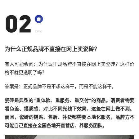
为什么正规品牌不直接在网上卖瓷砖？
有人
可能
会问
：
为什么
正规
品牌不
直接
在网上卖
瓷砖
？这样价
格不就更透明了吗？
答案是
：
正规
品牌不是不想
这样干
，
而
是不能
这样干
。
瓷砖是典型的
“重体验、重服务、重交付”的商品。消费者需要
看色差、摸质感、对比不同光线下效果，这些在网上做不到。
而且，瓷砖的铺贴、售后、补货都需要本地化服务，品牌方不
可能
自己直接
在全国各地
开直营店
、养
服务
团队。