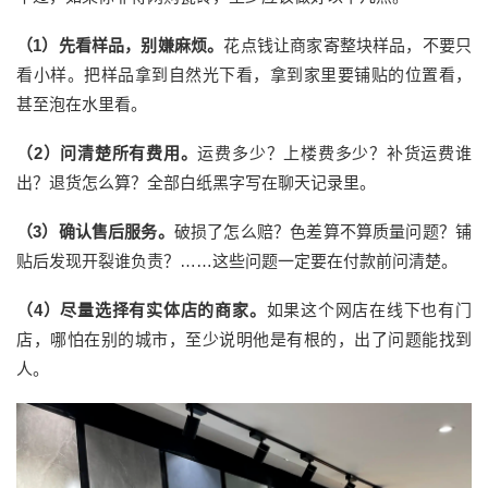
（
1
）
先看样品，别嫌麻烦。
花
点
钱让商家寄整块样品，不要只
看小样。把样品拿到自然光下看，拿到家里要铺贴的位置看，
甚至泡在水里看。
（
2
）
问清楚所有费用。
运费多少？上楼费多少？补货运费谁
出？退货怎么算？全部白纸黑字写在聊天记录里。
（
3
）
确认售后
服务
。
破损了怎么赔？色差算不算质量问题？铺
贴后发现开裂谁负责？
……
这些问题一定要在付款前问清楚。
（
4
）
尽量选择
有实体店的商家。
如果这个网店在线下也有门
店，哪怕在别的城市，至少说明他是有根的，出了问题能找到
人。