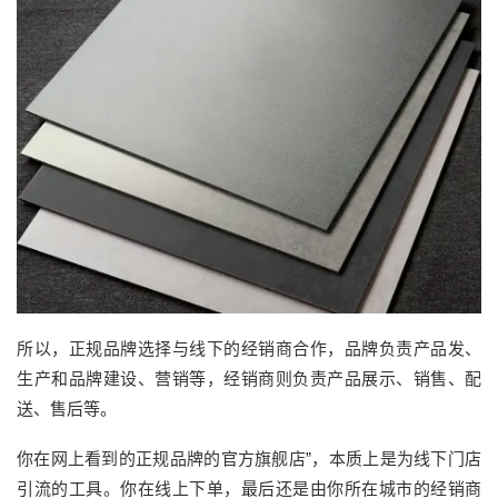
所以，
正规
品牌选择与线下的经销商合作
，
品牌负责产品发
、
生产和
品牌建设
、
营销等
，
经销商则
负责
产品
展示、销售
、
配
送、售后
等
。
你在网上看到的
正规
品牌的
官方旗舰店
”，本质上是为线下门店
引流的工具。你在线上下单，最后还是由你所在城市的经销商