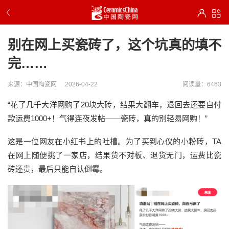
别在网上买瓷砖了，这个坑真的填不
完……
来源：中国陶瓷网
2026-04-22
阅读量：6463
“花了几千大洋网购了20块大砖，结果大翻车，退回去还要自付
款运费1000+！气得连夜发帖——瓷砖，真的别轻易网购！”
这是
一位网友
在
小红书上的
吐槽
。
为
了买到心仪的小粉砖，
TA
在网上随便挑了一家店，结果货不对板、退货无门，运费比瓷
砖还贵，最后只能自认倒霉。