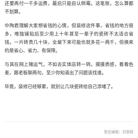
还要再付一千多运费，最后只能自认倒霉。这笔账，怎么算都
不划算。
中陶君理解大家想省钱的心情，但装修这件事，省钱的地方很
多，唯独
铺贴后至少用上十年甚至一辈子的
瓷砖不太适合省
钱。一片砖贵几十块，全屋下来可能也就多花一两千，但换来
的是省心、省力、有保障。
与其在网上赌运气，不如去实体店转一转。摸摸质感，看看色
差，跟老板聊两句，至少你知道出了问题该找谁。
毕竟，装修已经够累，就别让几块
瓷砖
给自己添堵了。
责任编辑：刘思桃