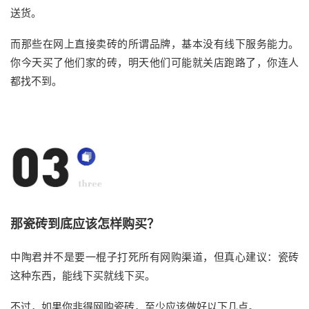
送货。
而那些在网上直接卖砖的
所谓
品牌，基本没有线下服务能力。
你今天买了他
们
家的砖，明天他
们可能就
关店跑路了，你连人
都找不到。
那瓷砖到底应该怎样购买？
中陶君
并
不是要一棍子打死所有网购渠道，但真心建议：瓷砖
这种东西，能线下买就线下买。
不过，
如果你
非得网购瓷砖
，至少
应该
做
好
以下几点
。