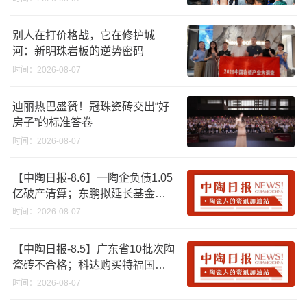
别人在打价格战，它在修护城
河：新明珠岩板的逆势密码
时间：2026-08-07
迪丽热巴盛赞！冠珠瓷砖交出“好
房子”的标准答卷
时间：2026-08-07
【中陶日报-8.6】一陶企负债1.05
亿破产清算；东鹏拟延长基金投
资期限；工信部开展建陶行业能
时间：2026-08-07
效领跑者企业推荐工作
【中陶日报-8.5】广东省10批次陶
瓷砖不合格；科达购买特福国际
股份申请未通过；蒙娜丽莎5千万
时间：2026-08-07
回购股份；建霖家居海外产能突