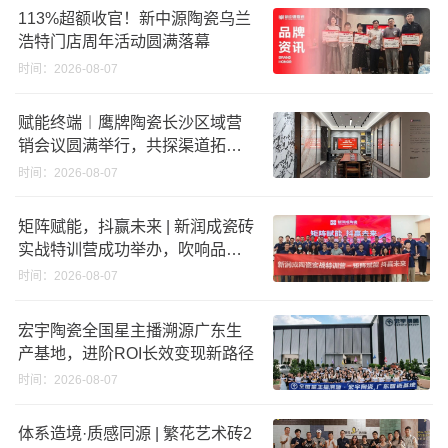
破18亿元
113%超额收官！新中源陶瓷乌兰
浩特门店周年活动圆满落幕
时间：2026-08-07
赋能终端︱鹰牌陶瓷长沙区域营
销会议圆满举行，共探渠道拓展
与门店升级新路径
时间：2026-08-07
矩阵赋能，抖赢未来 | 新润成瓷砖
实战特训营成功举办，吹响品牌
秋季营销冲锋号！
时间：2026-08-07
宏宇陶瓷全国星主播溯源广东生
产基地，进阶ROI长效变现新路径
时间：2026-08-07
体系造境·质感同源 | 繁花艺术砖2