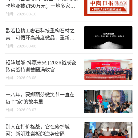
卡地亚被罚50万元；一地多家陶
企将涨价；福建持续推进“煤改气”
时间：2026-08-10
，引导退出低利用率生产线
欧若拉精工奢石科技重构石材之
美｜可循环高纯度微晶，重新定
义高端奢石原料
时间：2026-08-08
矩阵赋能·抖赢未来 | 2026裕成瓷
砖实战特训营圆满收官
时间：2026-08-08
十八年，蒙娜丽莎微笑节一直在
每个“家”的故事里
时间：2026-08-07
别人在打价格战，它在修护城
河：新明珠岩板的逆势密码