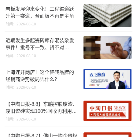
岩板发展迎来变化！工程渠道跃
升第一赛道，台面板不再是主角
时间：2026-08-10
近期发生多起瓷砖库存混装杂发
事件！批号不一致、货不对
板……
时间：2026-08-10
上海连开两店！这个瓷砖品牌的
经销商逆势破局凭什么？
时间：2026-08-10
【中陶日报-8.8】东鹏控股废渣、
废旧瓷砖实现100%回收再利用；
江西一陶企资产将以2670.88万起
时间：2026-08-10
拍；浙江45批次卫浴产品质量不
合格
【中陶日报-8.7】佛山一陶企侵权