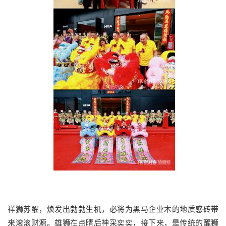
祥狮苏醒，焕发出勃勃生机，必将为黑马企业木的地质感砖带
来滚滚财源。雄狮在点睛后神采奕奕，接下来，是传统的醒狮