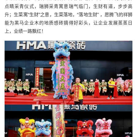
点睛采青仪式，瑞狮采青寓意瑞气临门，生财有道，步步高
升；生菜寓“生财”之意，生菜落地，“落地生财” ，愿腾飞的祥狮
能为黑马企业木的地质感砖摘得好彩头，让企业发展蒸蒸日
上，业绩一路飘红！