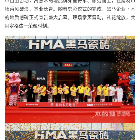
中自由游动，寓意木的地品牌如鱼得水、顺势而上，在建材市
场乘风破浪、基业长青。随着剪彩仪式的完成，黑马企业・木
的地质感砖正式宣告盛大启幕，现场掌声雷动，礼花绽放，共
同定格这一荣耀时刻。