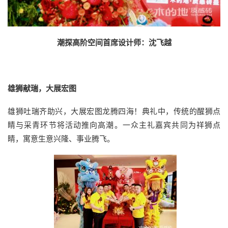
潮探高阶空间首席设计师：沈飞越
雄狮献瑞，大展宏图
雄狮吐瑞齐助兴，大展宏图龙腾四海！典礼中，传统的醒狮点
睛与采青环节将活动推向高潮。一众主礼嘉宾共同为祥狮点
睛，寓意生意兴隆、事业腾飞。