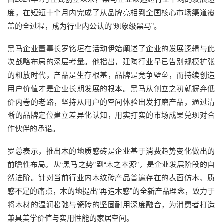
度，在短短十个月内完成了从品牌亮相到全国核心市场渠道覆
盖的全过程，成为行业内公认的
“
现象级黑马
”
。
黑马企业董事长罗铭垣在
活动伊始
阐述了企业的发展逻辑与此
次战略布局的深层考量。他指出，建陶行业早已告别规模扩张
的粗放时代，产品是生存根基，品牌是竞争壁垒，而持续创造
用户价值才是企业长期发展的根本。黑马从创立之初就摒弃低
价内卷的老路，坚持从用户的空间体验出发打磨产品，通过清
晰的品牌定位建立差异化认知，用实打实的市场成果兑现对合
作伙伴的承诺。
罗
总
表示，推出木的地质感砖是企业基于消费趋势变化做出的
前瞻性布局。从
“
黑马之势
”
到
“
木之本源
”
，是企业发展阶段的自
然进阶。针对当前行业内木纹砖产品普遍存在的表面仿木、质
感不足的痛点，木的地提出
“
再造木感
”
的全新产品理念，致力于
将木材的温润松弛与瓷砖的坚固耐用深度融合，为消费者打造
兼具美学价值与实用性能的家居空间。