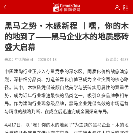
黑马之势・木感新程 丨嘿，你的木
的地到了——黑马企业木的地质感砖
盛大启幕
来源：中国陶瓷网
2026-04-18
阅读量：4587
中国建陶行业正步入存量竞争的深水区，同质化价格战愈演愈
烈，深耕细分品类、打造差异化价值已成为企业突围的核心路
径。其中，木纹砖凭借兼顾自然美学与瓷砖实用属性的双重优
势，成为近年行业增速最快的品类之一，吸引众多品牌争相布
局。作为建陶行业现象级品牌，黑马企业凭借高效的市场运营
与精准的战略判断，在成立
后
迅速完成全国渠道布局。
4月17日，以
“
嘿！你的木的地到了
”
为主题的黑马企业・木的地
质感砖开业盛典在佛山南庄举办，正式推出专注木纹质感赛道