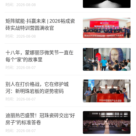
义高端奢石原料
时间：2026-08-08
矩阵赋能·抖赢未来 | 2026裕成瓷
砖实战特训营圆满收官
时间：2026-08-08
十八年，蒙娜丽莎微笑节一直在
每个“家”的故事里
时间：2026-08-07
别人在打价格战，它在修护城
河：新明珠岩板的逆势密码
时间：2026-08-07
迪丽热巴盛赞！冠珠瓷砖交出“好
房子”的标准答卷
时间：2026-08-07