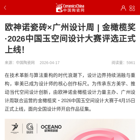
欧神诺瓷砖×广州设计周 | 金橄榄奖
·2026中国玉空间设计大赛评选正式
上线！
来源：中国陶瓷网
2026-04-17
阅读量：5961
在技术革新与算法重构的时代浪潮下，设计边界持续消融与重
构，审美已成为设计师的核心创作标尺。为传承东方美学、推
动当代空间设计创新，由欧神诺金橄榄设计力量主办、广州设
计周联合运营的金橄榄奖・2026中国玉空间设计大赛于4月15日
正式上线，面向全国设计师开启作品征集。