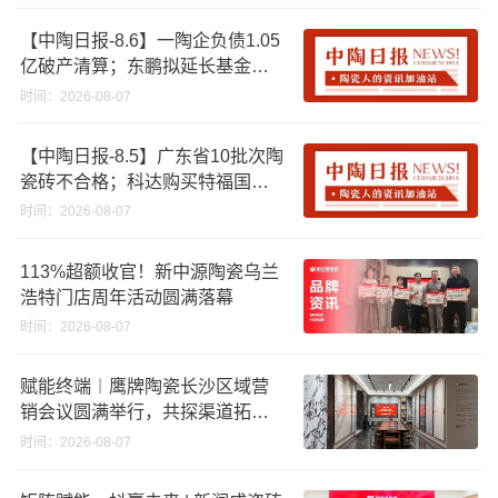
【中陶日报-8.6】一陶企负债1.05
亿破产清算；东鹏拟延长基金投
资期限；工信部开展建陶行业能
时间：2026-08-07
效领跑者企业推荐工作
【中陶日报-8.5】广东省10批次陶
瓷砖不合格；科达购买特福国际
股份申请未通过；蒙娜丽莎5千万
时间：2026-08-07
回购股份；建霖家居海外产能突
破18亿元
113%超额收官！新中源陶瓷乌兰
浩特门店周年活动圆满落幕
时间：2026-08-07
赋能终端︱鹰牌陶瓷长沙区域营
销会议圆满举行，共探渠道拓展
与门店升级新路径
时间：2026-08-07