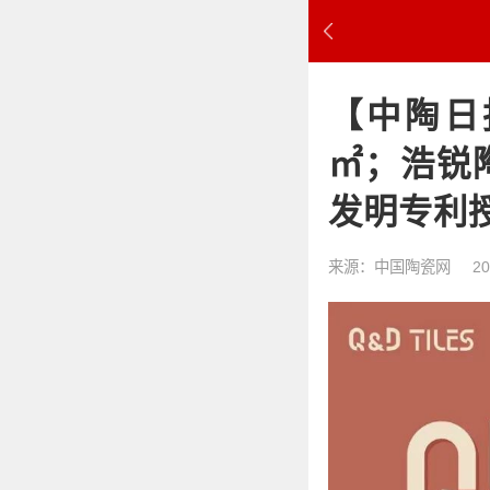
【中陶日报
㎡；浩锐
发明专利
来源：中国陶瓷网
20