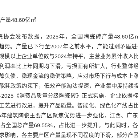
产量48.60亿㎡
协会发布数据，2025年，全国陶瓷砖产量48.60亿㎡
行趋势。产量已下行至2007年之前水平，产能过剩矛盾进
规模以上企业单位数与2024年持平，主营业务累计收入
、利润率比上年同期均下滑，亏损面有所扩大，行业整体
降负债、稳现金流的稳健策略，应对市场下行与成本上
能耗政策约束下，低效产能淘汰提速，产业集中度持续提升。
817—2025《消费品质量分级陶瓷砖》正式实施，企业依
工艺进行改进，提升产品质量。智能化、绿色化产线占
25年建筑陶瓷主要产区聚焦优势进一步强化，江西、广
占全国总产量69.55%，占比进一步提升。与此同时，
求影响，各主要产区产量呈现不同程度的下滑，部分产