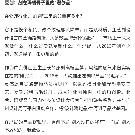
原创：刻在玛缇骨子里的“奢侈品”
在瓷砖行业，“原创”二字的分量有多重？
它不是换个花色、改个纹理那么简单，而是从材质、工艺到设
计语言的全链路创新。大多数品牌选择“跟随”——市场上什么火
就做什么，什么好卖就复制什么。但玛缇，从2010年创立之
初，就选择了一条更难的路。
作为广东佛山土生土长的原创高端品牌，玛缇的底气来自实实
在在的“硬实力”：。2016年，玛缇推出独创IP产品“马毛系列”，
灵感源自贵族宠物马法拉贝拉，以数码模具叠加光影渐变工
艺，复刻珍稀马毛纹理，成为行业内独树一帜的原创IP。此
后，玛缇又与国内外多位设计大师合作推出联名系列，并与广
州设计周等平台深度合作，将“设计赋能品牌”写进了品牌基因。
在玛缇的产品逻辑里，原创不是“别人没有的我有”，而是“别人
不敢想的，我敢做”。