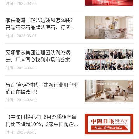
时间：2026-08-05
家装潮流｜轻法奶油风怎么装？
高端石英石品牌法萨石，打造质
感橱柜台面
时间：2026-08-05
蒙娜丽莎集团管理团队到终端
去，厂商同心找到市场的答案
时间：2026-08-05
告别“盲选”时代，建陶行业用户价
值正在被改写！
时间：2026-08-05
【中陶日报-8.4】6月瓷质砖产量
同比下降超10％；2家中国陶企亮
相马来西亚ARCHIDEX 2026石材
时间：2026-08-05
展；东鹏已斥资4852万回购股