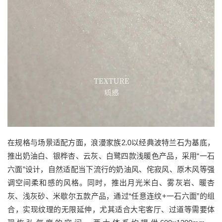
在规格与场景适配方面，浪漫家族2.0以经典波特兰石为基底，
推出奶油白、银桦杏、云灰、白鹭四款浅暖色产品，采用“一石
六面”设计，自然适配当下流行的奶油风、侘寂风、原木风等强
调空间柔和感的风格。同时，推出月光米白、雾灰岩、暖杏
灰、浅灰砂、米歇尔五款产品，通过“任意连纹+一石六面”的组
合，实现纹理的无限延伸，尤其适合大宅客厅、过道等需要体