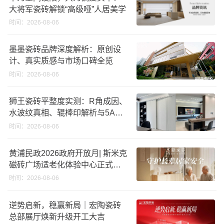
大将军瓷砖解锁“高级哑”人居美学
时间：2026-08-06
墨墨瓷砖品牌深度解析：原创设
计、真实质感与市场口碑全览
时间：2026-08-06
狮王瓷砖平整度实测：R角成因、
水波纹真相、辊棒印解析与5A标
准选购指南
时间：2026-08-06
黄浦民政2026政府开放月| 斯米克
磁砖广场适老化体验中心正式亮
相
时间：2026-08-06
逆势启新，稳赢新局｜宏陶瓷砖
总部展厅焕新升级开工大吉