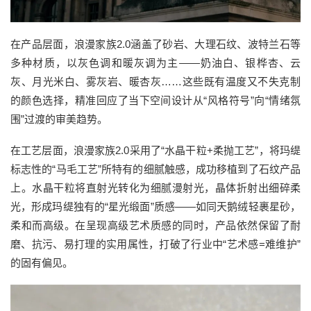
在产品层面，浪漫家族2.0涵盖了砂岩、大理石纹、波特兰石等
多种材质，以灰色调和暖灰调为主——奶油白、银桦杏、云
灰、月光米白、雾灰岩、暖杏灰……这些既有温度又不失克制
的颜色选择，精准回应了当下空间设计从“风格符号”向“情绪氛
围”过渡的审美趋势。
在工艺层面，浪漫家族2.0采用了“水晶干粒+柔抛工艺”，将玛缇
标志性的“马毛工艺”所特有的细腻触感，成功移植到了石纹产品
上。水晶干粒将直射光转化为细腻漫射光，晶体折射出细碎柔
光，形成玛缇独有的“星光缎面”质感——如同天鹅绒轻裹星砂，
柔和而高级。在呈现高级艺术质感的同时，产品依然保留了耐
磨、抗污、易打理的实用属性，打破了行业中“艺术感=难维护”
的固有偏见。