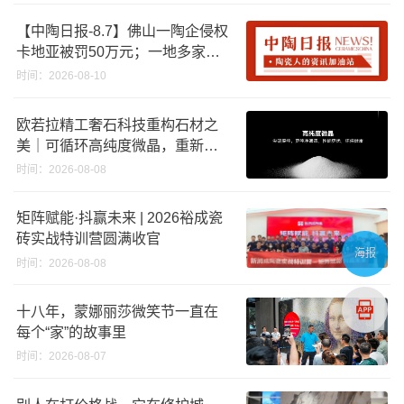
合格
【中陶日报-8.7】佛山一陶企侵权
卡地亚被罚50万元；一地多家陶
企将涨价；福建持续推进“煤改气”
时间：2026-08-10
，引导退出低利用率生产线
欧若拉精工奢石科技重构石材之
美｜可循环高纯度微晶，重新定
义高端奢石原料
时间：2026-08-08
矩阵赋能·抖赢未来 | 2026裕成瓷
砖实战特训营圆满收官
海报
时间：2026-08-08
十八年，蒙娜丽莎微笑节一直在
每个“家”的故事里
时间：2026-08-07