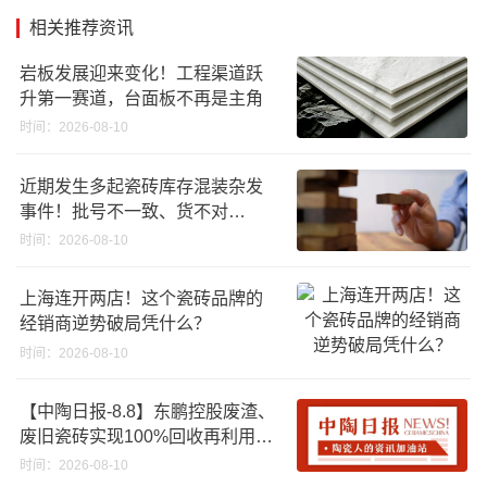
相关推荐资讯
岩板发展迎来变化！工程渠道跃
升第一赛道，台面板不再是主角
时间：2026-08-10
近期发生多起瓷砖库存混装杂发
事件！批号不一致、货不对
板……
时间：2026-08-10
上海连开两店！这个瓷砖品牌的
经销商逆势破局凭什么？
时间：2026-08-10
【中陶日报-8.8】东鹏控股废渣、
废旧瓷砖实现100%回收再利用；
江西一陶企资产将以2670.88万起
时间：2026-08-10
拍；浙江45批次卫浴产品质量不