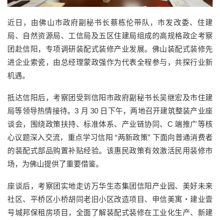
近日，由佛山市政府副秘书长蔡栋伦带队，市发改委、住建
局、自然资源局、工信局及五区住建局组成的高规格政企考察
团赴信阳，专项调研装配式装修产业发展。佛山装配式装修先
进企业索瓷，由总经理蒙政强作为代表全程参与，共探行业新
机遇。
抵达信阳后，考察团受到信阳市政府副秘书长吴继宏及市住建
局等领导热情接待。3 月 30 日下午，两地召开建筑整装产业座
谈会，围绕政策扶持、标准体系、产业链协同、C 端推广等核
心议题深入交流，重点学习信阳 “两新政策” 下面向普通消费者
的装配式部品购置补贴经验。该惠民政策有效激活民用装修市
场，为佛山提供了重要借鉴。
座谈后，考察团实地走访万华生态集团信阳产业园、美好未来
社区、平桥区小桥胡同老旧小区改造项目、申信美寓・建业壹
号城邦保租房项目，全面了解装配式装修在工业化生产、新建