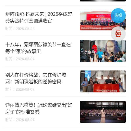
矩阵赋能·抖赢未来 | 2026裕成瓷
海报
砖实战特训营圆满收官
时间：2026-08-08
十八年，蒙娜丽莎微笑节一直在
每个“家”的故事里
时间：2026-08-07
别人在打价格战，它在修护城
河：新明珠岩板的逆势密码
时间：2026-08-07
迪丽热巴盛赞！冠珠瓷砖交出“好
房子”的标准答卷
时间：2026-08-07