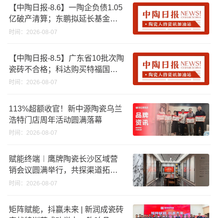
【中陶日报-8.6】一陶企负债1.05
亿破产清算；东鹏拟延长基金投
资期限；工信部开展建陶行业能
时间：2026-08-07
效领跑者企业推荐工作
【中陶日报-8.5】广东省10批次陶
瓷砖不合格；科达购买特福国际
股份申请未通过；蒙娜丽莎5千万
时间：2026-08-07
回购股份；建霖家居海外产能突
破18亿元
113%超额收官！新中源陶瓷乌兰
浩特门店周年活动圆满落幕
时间：2026-08-07
赋能终端︱鹰牌陶瓷长沙区域营
销会议圆满举行，共探渠道拓展
与门店升级新路径
时间：2026-08-07
矩阵赋能，抖赢未来 | 新润成瓷砖