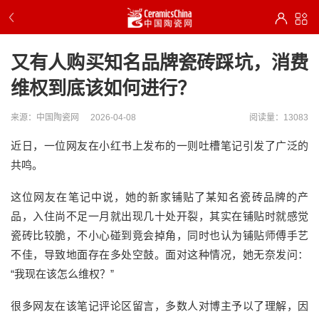
又有人购买知名品牌瓷砖踩坑，消费
维权到底该如何进行？
来源：中国陶瓷网
2026-04-08
阅读量：13083
近日，一位网友在小红书上发布
的
一则吐槽笔记引发
了
广泛
的
共鸣。
这位网友在笔记中说
，
她的新家铺贴了某知名瓷砖品牌的产
品，
入住尚不足一月
就
出现几十处开裂
，其实在
铺贴时就感觉
瓷砖比较脆，不小心碰到竟会掉角，同时
也
认为铺贴师傅手艺
不佳，导致地面存在多处空鼓。面对
这种情况
，
她
无奈发问：
“
我现在该怎么维权？
”
很多网友在该笔记评论区留言，多数人对博主予以了理解，因