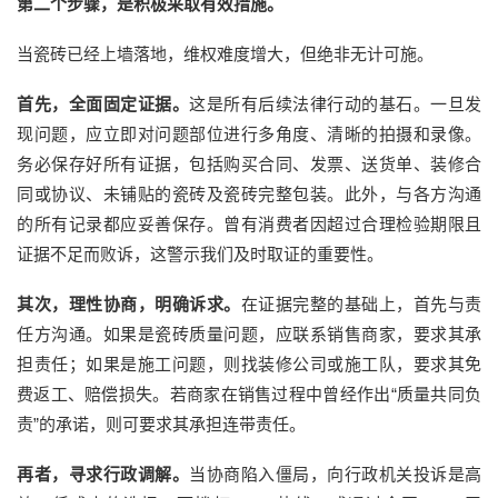
第二个步骤，是积极采取有效措施。
当瓷砖已经上墙落地，维权难度增大，但绝非无计可施。
首先，全面固定证据。
这是所有后续法律行动的基石。一旦发
现问题，应立即对问题部位进行多角度、清晰的拍摄和录像。
务必保存好所有证据，包括购买合同、发票、送货单、装修合
同或协议、未铺贴的瓷砖及瓷砖完整包装。此外，与各方沟通
的所有记录都应妥善保存。曾有消费者因超过合理检验期限且
证据不足而败诉，这警示我们及时取证的重要性。
其次，理性协商，明确诉求。
在证据完整的基础上，首先与责
任方沟通。如果是瓷砖质量问题，应联系销售商家，要求其承
担责任；如果是施工问题，则找装修公司或施工队，要求其免
费返工、赔偿损失。若商家在销售过程中曾经作出
“质量共同负
责”的承诺，则可要求其承担连带责任。
再者，寻求行政调解。
当协商陷入僵局，向行政机关投诉是高