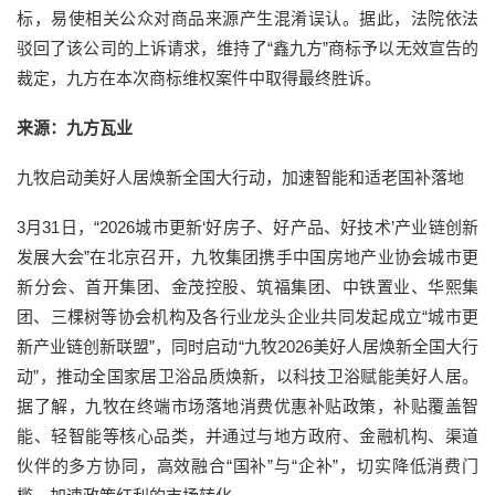
标，易使相关公众对商品来源产生混淆误认。据此，法院依法
驳回了该公司的上诉请求，维持了“鑫九方”商标予以无效宣告的
裁定，九方在本次商标维权案件中取得最终胜诉。
来源：九方瓦业
九牧启动美好人居焕新全国大行动，加速智能和适老国补落地
3月31日，“2026城市更新‘好房子、好产品、好技术’产业链创新
发展大会”在北京召开，九牧集团携手中国房地产业协会城市更
新分会、首开集团、金茂控股、筑福集团、中铁置业、华熙集
团、三棵树等协会机构及各行业龙头企业共同发起成立“城市更
新产业链创新联盟”，同时启动“九牧2026美好人居焕新全国大行
动”，推动全国家居卫浴品质焕新，以科技卫浴赋能美好人居。
据了解，九牧在终端市场落地消费优惠补贴政策，补贴覆盖智
能、轻智能等核心品类，并通过与地方政府、金融机构、渠道
伙伴的多方协同，高效融合“国补”与“企补”，切实降低消费门