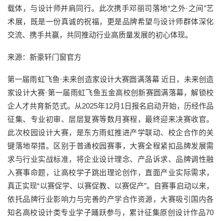
载体，与设计师并肩同行。此次携手邓丽司落地“之外·之间”艺
术展，既是一份真诚的祝福，更是品牌希望与设计师群体深化
交流、携手共赢，共同推动行业高质量发展的初心体现。
来源：新豪轩门窗官方
第一届雨虹飞鱼·未来创造家设计大赛圆满落幕 近日，未来创造
家设计大赛·第一届雨虹飞鱼五金高校创新赛圆满落幕，解锁校
企人才共育新范式。从2025年12月1日报名启动开始，历经作品
征集、专业初审、层层复赛等数月赛程，最终迎来决赛收官。
此次校园设计大赛，是东方雨虹推进产学联动、校企合作的关
键落地举措。区别于普通校园赛事，大赛全程紧扣品牌发展需
求与行业实战标准，将企业设计理念、产品诉求、品牌调性融
入赛事命题，让高校学子跳出理论创作，直面产业实际需求，
真正实现“以赛促学、以赛促教、以赛促产”。自赛事启动以来，
依托品牌行业影响力与完善的产学合作资源，大赛吸引国内各
知名高校设计类专业学子踊跃参与，累计征集原创设计作品70