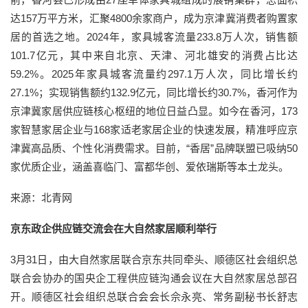
达157万平方米，汇聚4800余家商户，成为京津冀消费者购置家
居的首选之地。2024年，家具城客流量233.8万人次，销售额
101.7亿元，其中来自北京、天津、河北雄安的消费占比达
59.2%。2025年家具城客流量约297.1万人次，同比增长约
27.1%；实现销售额约132.9亿元，同比增长约30.7%，香河作为
京津冀家居供应链核心枢纽的地位日益凸显。如今在香河，173
家智慧家居企业与168家适老家居企业的快速发展，精准呼应京
津冀高品质、个性化消费需求。目前，“香居”品牌联盟已吸纳50
家优质企业，涵盖喜临门、富都华创、爱依瑞斯等本土龙头。
来源：北青网
京东政企供应链交流会在大自然家居顺利举行
3月31日，由大自然家居联合京东共同牵头、顺德区社会组织总
联合会协办的国央企工程供应链沟通会议在大自然家居总部召
开。顺德区社会组织总联合会会长佘永亮、常务副秘书长舒志