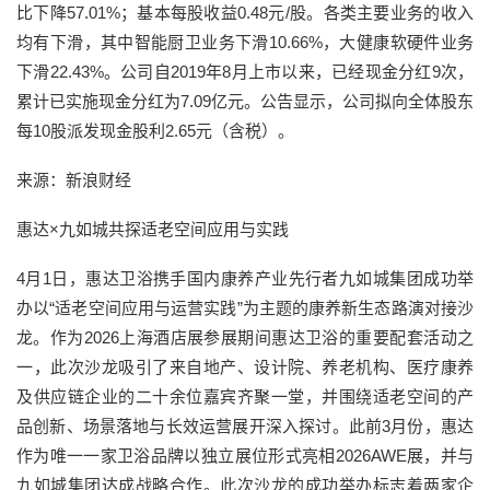
比下降57.01%；基本每股收益0.48元/股。各类主要业务的收入
均有下滑，其中智能厨卫业务下滑10.66%，大健康软硬件业务
下滑22.43%。公司自2019年8月上市以来，已经现金分红9次，
累计已实施现金分红为7.09亿元。公告显示，公司拟向全体股东
每10股派发现金股利2.65元（含税）。
来源：新浪财经
惠达×九如城共探适老空间应用与实践
4月1日，惠达卫浴携手国内康养产业先行者九如城集团成功举
办以“适老空间应用与运营实践”为主题的康养新生态路演对接沙
龙。作为2026上海酒店展参展期间惠达卫浴的重要配套活动之
一，此次沙龙吸引了来自地产、设计院、养老机构、医疗康养
及供应链企业的二十余位嘉宾齐聚一堂，并围绕适老空间的产
品创新、场景落地与长效运营展开深入探讨。此前3月份，惠达
作为唯一一家卫浴品牌以独立展位形式亮相2026AWE展，并与
九如城集团达成战略合作。此次沙龙的成功举办标志着两家企