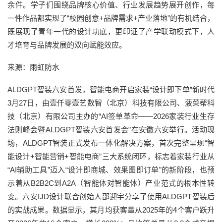
余件。学子们围绕品牌核心价值、行业发展趋势展开创作，每
一件作品都实现了“校园创意+品牌需求+产业落地”的有机结合，
既展现了青年一代的设计功底，更印证了产学联动模式下，人
才培育与品牌发展的双向赋能效应。
来源：雨虹防水
ALDGPT智装六安首发，智能电商开启家装“设计即下单”新时代
3月27日，由壹仟零壹艺数智（北京）科技有限公司、菠菜帮科
技（北京）有限公司主办的“AI签单革命——2026家装行业生存
法则峰会暨ALDGPT智装六安首发会”在安徽六安举行。活动现
场，ALDGPT智装正式发布一体化解决方案，首次完整呈现“智
能设计+智能营销+智能电商”三大系统闭环，标志着家装行业从
“AI辅助工具”迈入“设计即商城、效果图即订单”的新阶段，也预
示着从B2B2C到A2A（智能体对智能体）产业范式的根本性转
变。六安IJD设计联合创始人邵迎宇分享了使用ALDGPT智装后
的实战成果。数据显示，其月均获客量从2025年的4个客户跃升