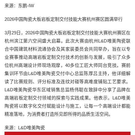
来源：东鹏-IW
2026中国陶瓷大板岩板定制交付技能大赛杭州赛区圆满举行
3月29日，2026中国陶瓷大板岩板定制交付技能大赛杭州赛区在
杭州滨江第六空间盛大启幕。此次大赛由杭州L&D唯美陶瓷联
合中国建筑材料流通协会及其家装委员会共同举办，旨在以专
业赛事推动高端岩板定制交付技术的创新与发展，吸引了众多
位杭州高端设计师现场观摩，40多位工匠大师同台竞技。赛前
集训环节由L&D唯美陶瓷交付中心总监陈厚吕主持，他详细解
读了比赛规则、评分标准及连纹对碰等高难度铺贴工艺要求。
L&D唯美陶瓷华东区域销售总监杨伟聪在致辞中分享了品牌在
高端岩板定制交付领域的探索与实践成果。他表示，L&D唯美
陶瓷将以数字化交付赋能设计与施工，让每一个高端设计都能
精准落地，为消费者打造所见即所得的品质生活空间。
来源：L&D唯美陶瓷