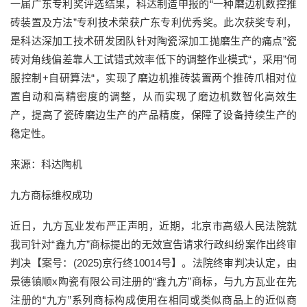
一届广东专利奖评选结果，科达制造申报的“一种磨边机数控推
砖装置及方法”专利技术荣获广东专利优秀奖。此次获奖专利，
是科达深加工技术研发团队针对陶瓷深加工抛磨生产的痛点”瓷
砖对角线偏差靠人工试错式效率低下的调整作业模式“，采用”伺
服控制+自研算法“，实现了磨边机推砖装置两个推砖爪相对位
置自动和高精密度的调整，从而实现了磨边机数智化高效生
产，提高了瓷砖磨边生产的产品精度，保障了设备持续生产的
稳定性。
来源：科达陶机
九方商标维权成功
近日，九方瓦业发布严正声明，近期，北京市高级人民法院就
我司针对“鑫九方”商标提出的无效宣告请求行政纠纷案作出终审
判决【案号：(2025)京行终10014号】。法院终审判决认定，由
景德镇顺x陶瓷有限公司注册的“鑫九方”商标，与九方瓦业在先
注册的“九方”系列商标构成使用在相同或类似商品上的近似商