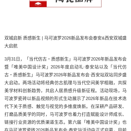
双城启新 质感新生 | 马可波罗2026新品发布会泰安&西安双城盛
大启航
3月31日，「当代仿古・质感新生」马可波罗2026年新品发布会
暨「唯美中国设计奖」2026年度启动礼·泰安站以及「当代仿
古・质感新生」马可波罗2026年新品发布会·西安站双站同步盛
大启动。两场活动将经典仿古肌理与当代空间美学相融，共探
美学材料创新趋势，共启人居质感升级新征程。活动现场，马
可波罗瓷砖以新品视频的形式生动展示了2026年新品在技术迭
代下关于质感、触觉与视觉的多维度焕新。在深耕产品研发、
打磨品质美学的同时，马可波罗也着力打造赋能设计师成长、
链接行业资源的优质渠道生态。第六届「唯美中国设计奖」也
在马可波罗瓷砖2026新品发布会·泰安站活动中正式启幕，目前