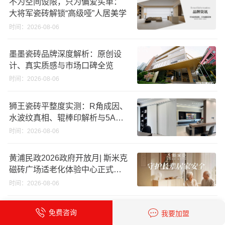
不为空间设限，只为偏爱买单：
大将军瓷砖解锁“高级哑”人居美学
时间：2026-08-06
墨墨瓷砖品牌深度解析：原创设
计、真实质感与市场口碑全览
时间：2026-08-06
狮王瓷砖平整度实测：R角成因、
水波纹真相、辊棒印解析与5A标
准选购指南
时间：2026-08-06
黄浦民政2026政府开放月| 斯米克
磁砖广场适老化体验中心正式亮
相
时间：2026-08-06
逆势启新，稳赢新局｜宏陶瓷砖
免费咨询
我要加盟
总部展厅焕新升级开工大吉