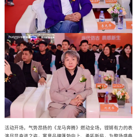
活动开场，气势昂扬的《龙马奔腾》燃动全场，铿锵有力的表
演尽显奋进之姿，寓意品牌蓬勃向上、勇拓新局，为整场盛典