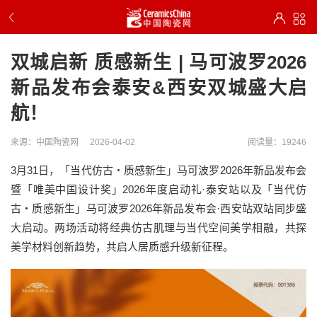
双城启新 质感新生 | 马可波罗2026
新品发布会泰安&西安双城盛大启
航！
来源：中国陶瓷网
2026-04-02
阅读量：19246
3月31日，「当代仿古・质感新生」马可波罗2026年新品发布会
暨「唯美中国设计奖」2026年度启动礼·泰安站以及「当代仿
古・质感新生」马可波罗2026年新品发布会·西安站双站同步盛
大启动。两场活动将经典仿古肌理与当代空间美学相融，共探
美学材料创新趋势，共启人居质感升级新征程。