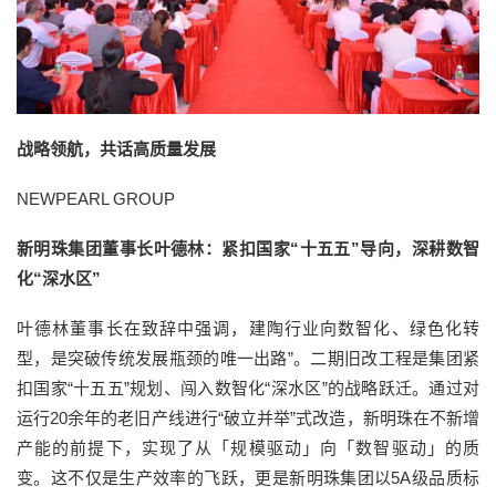
战略领航，共话高质量发展
NEWPEARL GROUP
新明珠集团董事长叶德林：紧扣国家“十五五”导向，深耕数智
化“深水区”
叶德林董事长在致辞中强调，建陶行业向数智化、绿色化转
型，是突破传统发展瓶颈的唯一出路”。二期旧改工程是集团紧
扣国家“十五五”规划、闯入数智化“深水区”的战略跃迁。通过对
运行20余年的老旧产线进行“破立并举”式改造，新明珠在不新增
产能的前提下，实现了从「规模驱动」向「数智驱动」的质
变。这不仅是生产效率的飞跃，更是新明珠集团以5A级品质标