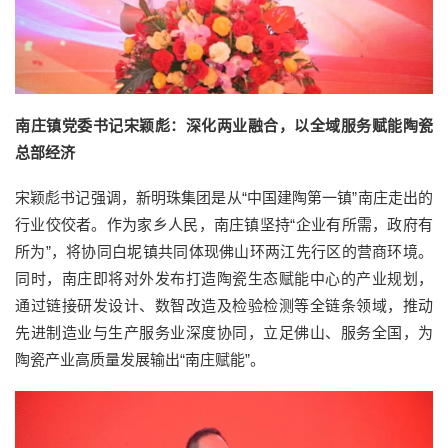
南庄镇党委书记宋颖彪：深化两业融合，以全域服务赋能陶瓷
总部经济
宋颖彪书记强调，新明珠集团是从“中国建陶第一镇”南庄走出的
行业佼佼者。作为家乡人民，南庄镇坚持“企业有所需，政府有
所为”，将协同白坭镇共同体现佛山环两江先行区的营商环境。
同时，南庄即将对外发布打造陶瓷生态赋能中心的产业规划，
通过链接研发设计、数智改造及检验检测等全链条领域，推动
先进制造业与生产服务业深度协同，立足佛山、服务全国，为
陶瓷产业高质量发展输出“南庄赋能”。