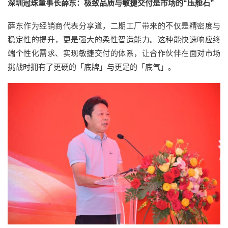
深圳冠珠董事长薛东：极致品质与敏捷交付是市场的“压舱石”
薛东作为经销商代表分享道，二期工厂带来的不仅是精密度与
稳定性的提升，更是强大的柔性智造能力。这种能快速响应终
端个性化需求、实现敏捷交付的体系，让合作伙伴在面对市场
挑战时拥有了更硬的「底牌」与更足的「底气」。