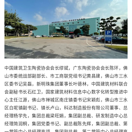
中国建筑卫生陶瓷协会会长缪斌，广东陶瓷协会会长陈环，佛
山市委统战部副部长、市工商联党组书记黄昌建，佛山市三水
区委书记吴磊，新明珠集团董事长叶德林，中国建筑材料联合
会副秘书长石红卫，国家建筑材料信息中心数字化转型推进中
心主任江源，佛山市禅城区南庄镇委书记宋颖彪，佛山市三水
区白坭镇副书记、镇长卢山，科达制造股份有限公司董事、总
经理杨学先，集团总裁梁旺娟，集团副总裁、研发制造中心总
经理简润桐，集团党委书记、副总裁陈先辉，集团副总裁、第
一营管中心总经理高颂，集团副总裁、第二营管中心总经理高