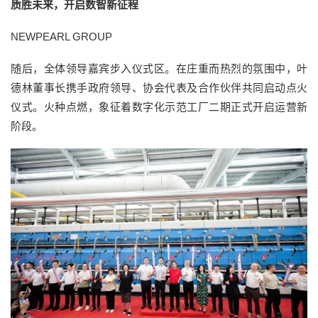
质胜未来，开启数智新征程
NEWPEARL GROUP
随后，全体领导嘉宾步入仪式区。在庄重而热烈的氛围中，叶
德林董事长携手政府领导、协会代表及合作伙伴共同启动点火
仪式。火种点燃，象征着数字化示范工厂二期正式开启运营新
阶段。