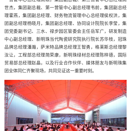
世杰，集团副总裁、第一营管中心副总经理韦前，集团副总经
理霍燕，集团副总经理、财务物流管理中心总经理侯权洪，集
团副总经理杨晓月，集团副总经理、协同设计院院长李莹，集
团党委副书记、三水、禄步园区管委会主任岳军广，研发制造
中心副总经理、新明珠当代陶瓷研究院执行院长苏华枝，冠珠
品牌总经理潘瀚，萨米特品牌总经理王智勇，格莱斯总经理黎
汝让，工程部总经理简荣康，新明珠绿材总经理陈梓德，国际
贸易部总经理赵晶，以及行业合作伙伴、媒体朋友与新明珠集
团全体同仁齐聚现场，共同见证这一重要时刻。