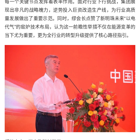
每一个关键节点发挥着表率作用。面对行业下行挑战，集团展
现出非凡的战略魄力，逆势投入巨资改造生产线，为行业高质
量发展做出了重要示范。同时，缪会长点赞了新明珠未来“以电
代气”的窑炉技术布局，认为这一前瞻性举措不仅在能源变革的
当下尤为重要，更为全行业的转型升级提供了核心路径指引。