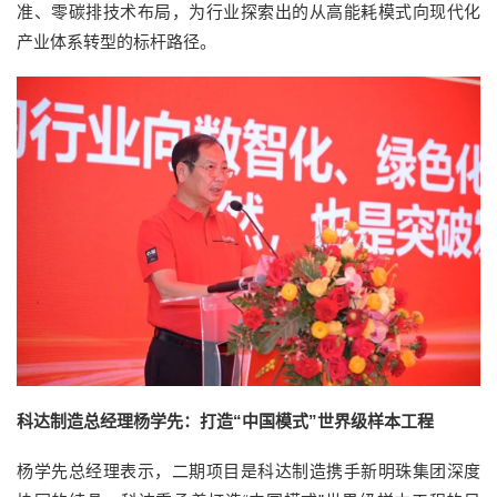
准、零碳排技术布局，为行业探索出的从高能耗模式向现代化
产业体系转型的标杆路径。
科达制造总经理杨学先：打造“中国模式”世界级样本工程
杨学先总经理表示，二期项目是科达制造携手新明珠集团深度