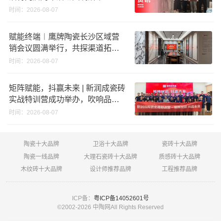
时间：2026-08-07
赋能终端︱鹰牌陶瓷长沙区域营
销会议圆满举行，共探渠道拓展
与门店升级新路径
时间：2026-08-07
矩阵赋能，抖赢未来 | 新润成瓷砖
实战特训营成功举办，吹响品牌
秋季营销冲锋号！
时间：2026-08-07
陶瓷十大品牌
卫浴十大品牌
瓷砖十大品牌
陶瓷一线品牌
大理石瓷砖十大品牌
质感砖十大品牌
木纹砖十大品牌
设计师推荐品牌
工程推荐品牌
ICP备：
粤ICP备14052601号
©2002-
2026 中陶网All Rights Reserved