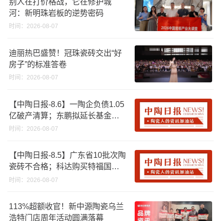
别人在打价格战，它在修护城
河：新明珠岩板的逆势密码
时间：2026-08-07
迪丽热巴盛赞！冠珠瓷砖交出“好
房子”的标准答卷
时间：2026-08-07
【中陶日报-8.6】一陶企负债1.05
亿破产清算；东鹏拟延长基金投
资期限；工信部开展建陶行业能
时间：2026-08-07
效领跑者企业推荐工作
【中陶日报-8.5】广东省10批次陶
瓷砖不合格；科达购买特福国际
股份申请未通过；蒙娜丽莎5千万
时间：2026-08-07
回购股份；建霖家居海外产能突
破18亿元
113%超额收官！新中源陶瓷乌兰
浩特门店周年活动圆满落幕