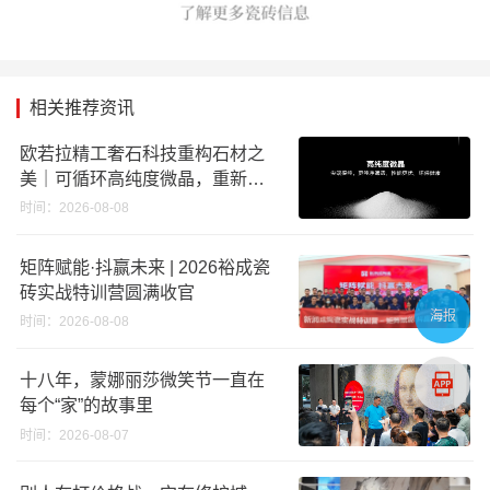
相关推荐资讯
欧若拉精工奢石科技重构石材之
美｜可循环高纯度微晶，重新定
义高端奢石原料
时间：2026-08-08
矩阵赋能·抖赢未来 | 2026裕成瓷
砖实战特训营圆满收官
海报
时间：2026-08-08
十八年，蒙娜丽莎微笑节一直在
每个“家”的故事里
时间：2026-08-07