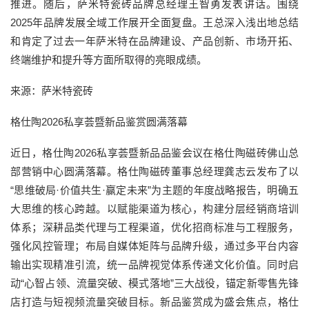
推进。随后，萨米特瓷砖品牌总经理王智勇发表讲话。围绕
2025年品牌发展全域工作展开全面复盘。王总深入浅出地总结
和肯定了过去一年萨米特在品牌建设、产品创新、市场开拓、
终端维护和提升等方面所取得的亮眼成绩。
来源：萨米特瓷砖
格仕陶2026私享荟暨新品鉴赏圆满落幕
近日，格仕陶2026私享荟暨新品品鉴会议在格仕陶磁砖佛山总
部营销中心圆满落幕。格仕陶磁砖董事总经理龚志云发布了以
“思维破局·价值共生·赢定未来”为主题的年度战略报告，明确五
大思维的核心跨越。以赋能渠道为核心，构建分层经销商培训
体系；深耕品类代理与工程渠道，优化招商标准与工程服务，
强化风控管理；布局自媒体矩阵与品牌升级，通过多平台内容
输出实现精准引流，统一品牌视觉体系传递文化价值。同时启
动“心智占领、流量突破、模式落地”三大战役，锚定新零售先锋
店打造与短视频流量突破目标。新品鉴赏成为盛会焦点，格仕