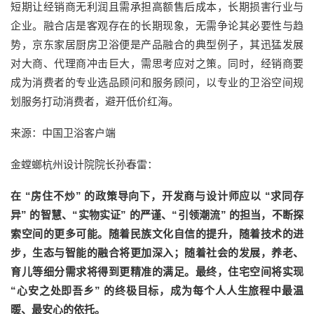
短期让经销商无利润且需承担高额售后成本，长期损害行业与
企业。融合店是客观存在的长期现象，无需争论其必要性与趋
势，京东家居厨房卫浴便是产品融合的典型例子，其迅猛发展
对大商、代理商冲击巨大，需思考应对之策。同时，经销商要
成为消费者的专业选品顾问和服务顾问，以专业的卫浴空间规
划服务打动消费者，避开低价红海。
来源：中国卫浴客户端
金螳螂杭州设计院院长孙春雷：
在 “房住不炒” 的政策导向下，开发商与设计师应以 “求同存
异” 的智慧、“实物实证” 的严谨、“引领潮流” 的担当，不断探
索空间的更多可能。随着民族文化自信的提升，随着技术的进
步，生态与智能的融合将更加深入；随着社会的发展，养老、
育儿等细分需求将得到更精准的满足。最终，住宅空间将实现
“心安之处即吾乡” 的终极目标，成为每个人人生旅程中最温
暖、最安心的依托。