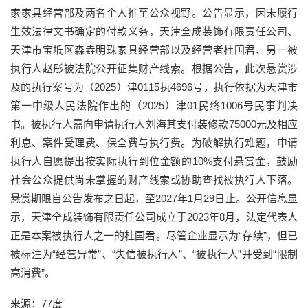
家家具经营部及两名个人推至公众视野。公告显示，因未履行
生效法律文书确定的付款义务，天津全成装饰有限责任公司、
天津市宝坻区森垚明珠家具经营部以及经营者杜国君、另一被
执行人赵彤被法院公开征集财产线索。根据公告，此次悬赏涉
及的执行案号为（2025）津0115执4696号，执行依据为天津市
第一中级人民法院作出的（2025）津01民终1006号民事判决
书。被执行人需向申请执行人刘海其支付装修款75000元及相应
利息、案件受理费、保全费与执行费。为破解执行难题，申请
执行人自愿提出按实际执行到位金额的10%支付悬赏金，鼓励
社会公众提供尚未掌握的财产线索或协助查找被执行人下落。
悬赏期限自公告发布之日起，至2027年1月29日止。公开信息显
示，天津全成装饰有限责任公司成立于2023年8月，法定代表人
正是本案被执行人之一的杜国君。尽管企业显示为“存续”，但已
被标注为“经营异常”、“失信被执行人”、“被执行人”并受到“限制
高消费”。
来源：77度