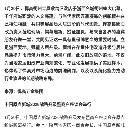
1月30日，悍高衢州全屋收纳旧改店于浙西名城衢州盛大启幕。
千年府城积淀的人文底蕴，与当代家居匠造凝练的创新精神在
此相汇相融，共同铺展品质人居进阶的时代图景。悍高集团旧
改负责人莅临现场，揭幕启新、授证加冕，与来自各界的嘉宾
朋友齐聚一堂，共同见证这一具有里程碑意义的重要时刻。立
足浙西要地，赋能人居升级。衢州在存量住宅改造升级与居住
品质提升市场潜力巨大、前景广阔。此次旧改店的落地，不仅
为当地家居旧改产业向规范化、专业化发展提供了实践样本，
也体现了悍高对市场趋势的前瞻研判，以及以系统化能力推动
行业演进的长期战略布局。
来源：悍高五金集团
中国原点新城2026战略升级暨商户座谈会举行
1月30日，中国原点新城2026战略升级发布暨商户座谈会在原点
新城圆满举行。会上，陕西省家居业商会会长、中国原点新城