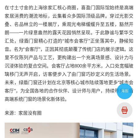
在寸土寸金的上海徐家汇核心商圈，喜盈门国际馆始终是高端
家居消费的潮流地标，云集着众多国际顶级品牌。穿过光影交
叠、名品林立的一楼展厅，乘观光电梯缓缓升至五楼，豁然开
朗——一片绿意盎然的露天花园悄然呈现。于此静谧与繁华交
汇处，绿盾门窗精心打造的“城市会客厅”正坐落其中，静候知
音。名为“会客厅”，正因其彻底颠覆了传统门店的展示逻辑。这
里不仅陈列产品与工艺，更构建出一个充满场景感、设计力与
沉浸体验的复合空间。会客厅占地800余平方米，入口处宽幅玻
璃移门无声开启，访客便步入了由门窗巧妙定义的生活场景。
未来，绿盾门窗还计划在北京等核心城市陆续落地更多“城市会
客厅”，为全国各地的合作伙伴、设计师与用户，持续带来绿盾
海报
高端系统门窗的场景化新体验。
来源：家居没有圈