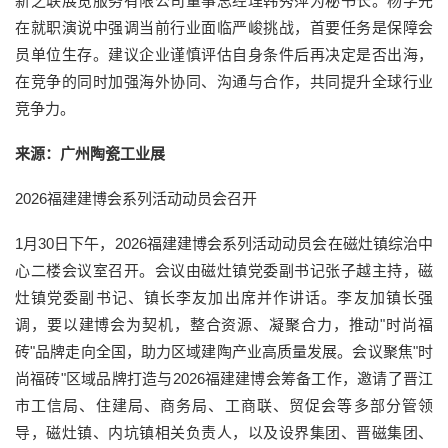
新之联展览服务有限公司董事总经理韩秀萍为秘书长。杨学先
在就职演说中强调当前行业面临严峻挑战，首要任务是保障会
员单位生存。建议企业谨慎评估自身条件后再决定是否出海，
在竞争的同时加强海外协同、沟通与合作，共同提升全球行业
竞争力。
来源：广州陶瓷工业展
2026福建建博会系列活动动员会召开
1月30日下午，2026福建建博会系列活动动员会在磁灶镇综治中
心二楼会议室召开。会议由磁灶镇党委副书记张子越主持，磁
灶镇党委副书记、镇长李友加出席并作讲话。李友加镇长强
调，要以建博会为契机，整合资源、凝聚合力，推动"时尚福
砖"品牌走向全国，助力区域建陶产业高质量发展。会议聚焦"时
尚福砖"区域品牌打造与2026福建建博会筹备工作，邀请了晋江
市工信局、住建局、商务局、工商联、贸促会等多部分管领
导，磁灶镇、内坑镇相关负责人，以及设界集团、晋磁集团、