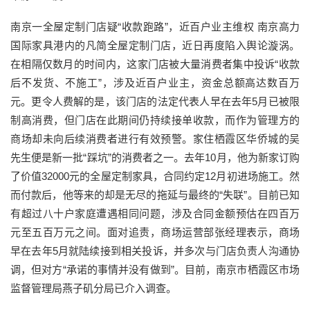
南京一全屋定制门店疑“收款跑路”，近百户业主维权 南京高力
国际家具港内的凡简全屋定制门店，近日再度陷入舆论漩涡。
在相隔仅数月的时间内，这家门店被大量消费者集中投诉“收款
后不发货、不施工”，涉及近百户业主，资金总额高达数百万
元。更令人费解的是，该门店的法定代表人早在去年5月已被限
制高消费，但门店在此期间仍持续接单收款，而作为管理方的
商场却未向后续消费者进行有效预警。家住栖霞区华侨城的吴
先生便是新一批“踩坑”的消费者之一。去年10月，他为新家订购
了价值32000元的全屋定制家具，合同约定12月初进场施工。然
而付款后，他等来的却是无尽的拖延与最终的“失联”。目前已知
有超过八十户家庭遭遇相同问题，涉及合同金额预估在四百万
元至五百万元之间。面对追责，商场运营部张经理表示，商场
早在去年5月就陆续接到相关投诉，并多次与门店负责人沟通协
调，但对方“承诺的事情并没有做到”。目前，南京市栖霞区市场
监督管理局燕子矶分局已介入调查。