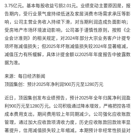
3.75亿元。基本每股收益亏损2.01元。业绩变动主要原因是，报
告期内，受行业景气度持续低迷及家居消费市场需求承压等影
响，公司主营业务收入持续下滑，对当期利润造成负面影响；
受房地产市场环境波动影响，公司基于谨慎性原则，按照《企
业会计准则》的相关规定，对2024年部分大宗业务客户计提专
项坏账减值损失；但2025年坏账减值损失较2024年显著缩减，
减值压力有所缓解，具体计提金额以2025年年度报告中披露数
据为准。
来源：每日经济新闻
顶固集创：预计2025年净利润900万元至1280万元
近日，顶固集创发布业绩预告，预计2025年全年归属净利润盈
利900万元至1280万元。公司积极通过降本增效，严格把控各项
成本费用支出，期间费用较上年同期减少。公司强化应收账款
管理，通过加大应收款项清收力度，历史应收账款回款效率显
著提升，信用减值损失较上年缩减。本期预计非经常性损益对