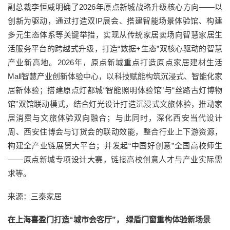
副总裁李恒威明确了2026年原点新城战略升级核心方向——以
创新为驱动，通过打造双IP展会、搭建智能场景体验馆、构建
多元生态体系等关键举措，实现从传统家居卖场向智慧家居生
活服务平台的跨越式升级，打造“数据+生态”双核心驱动的智慧
产业新高地。2026年，原点新城重点打造原点家居建材生活
Mall智慧产业创新体验中心，以科技赋能构筑沉浸式、智能化家
居新体验；搭建原点灯都城“智能照明体验馆”与“丝路古灯博物
馆”双馆联动模式，结合灯光设计打造沉浸式文旅体验，推动家
居消费与文旅体验双向融合；与此同时，深化西安当代设计
周、西安住博会与订货会的联动效能，整合行业上下游资源，
构建全产业链展贸大平台；并发起“中国好创意”全国高校师生
——原点新城专项设计大赛，链接高校创意人才与产业实际需
求等。
来源：三秦家居
在上海喜盈门打造“城市会客厅”， 绿盾门窗重构体验新场景