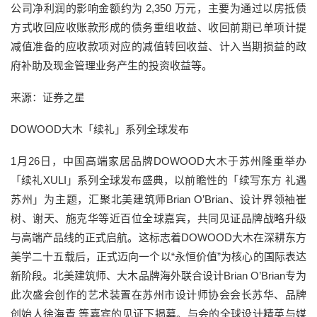
公司净利润的影响金额约为 2,350 万元，主要为通过以房抵债
方式收回应收账款形成的债务重组收益、收回前期已单项计提
减值准备的应收款项对应的减值转回收益、计入当期损益的政
府补助及现金管理业务产生的投资收益等。
来源：证券之星
DOWOOD大木「续礼」系列全球发布
1月26日，中国高端家居品牌DOWOOD大木于苏州隆重举办
「续礼XULI」系列全球发布盛典，以前瞻性的「续写东方 礼遇
苏州」为主题，汇聚北美建筑师Brian O’Brian、设计界领袖崔
树、谢天、施克华等近百位全球嘉宾，共同见证品牌战略升级
与高端产品线的正式启航。这标志着DOWOOD大木在深耕东方
美学二十五载后，正式迈向一个以“永恒价值”为核心的国际表达
新阶段。北美建筑师、大木品牌海外联合设计Brian O’Brian专为
此次盛会创作的艺术装置在苏州市设计师协会会长苏华、品牌
创始人徐海青 等嘉宾的见证下揭幕。与会的全球设计精英与媒