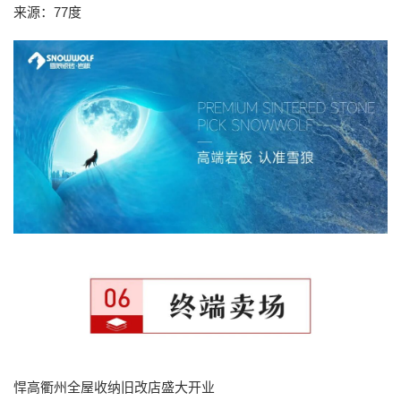
来源：77度
悍高衢州全屋收纳旧改店盛大开业