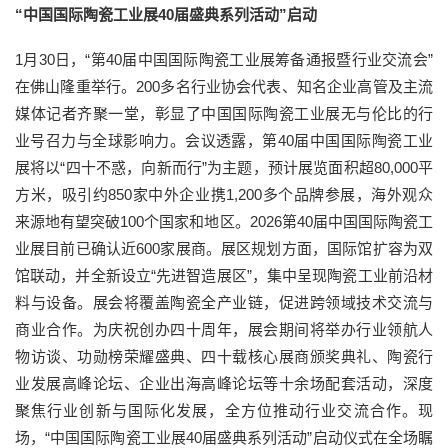
“中国国际陶瓷工业展40届盛典系列活动”启动
1月30日，“第40届中国国际陶瓷工业展筹备通报暨行业交流会”
在佛山隆重举行。200多名行业协会代表、知名企业高管及主流
媒体记者齐聚一堂，彰显了中国国际陶瓷工业展无与伦比的行
业号召力与全球影响力。会议透露，第40届中国国际陶瓷工业
展将以“四十不惑，向新而行”为主题，预计展览面积超80,000平
方米，吸引约850家中外企业携1,200多个品牌参展，海外观众
来源地有望突破100个国家和地区。2026第40届中国国际陶瓷工
业展目前已确认近600家展商。展区规划方面，国际馆扩容为双
馆联动，并全新设立“先进智造展区”，集中呈现陶瓷工业前沿材
料与设备。展会将覆盖陶瓷全产业链，促进跨领域技术交流与
商业合作。为庆祝创办四十周年，展会期间将举办行业领航人
物访谈、功勋榜荣耀盛典、四十载核心展商颁奖典礼、陶瓷行
业发展高峰论坛、企业出海高峰论坛等十余场配套活动，深度
聚焦行业创新与国际化发展，全方位推动行业交流合作。现
场，“中国国际陶瓷工业展40届盛典系列活动”启动仪式在全场瞩