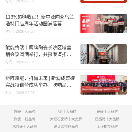
时间：2026-08-07
回购股份；建霖家居海外产能突
破18亿元
113%超额收官！新中源陶瓷乌兰
浩特门店周年活动圆满落幕
时间：2026-08-07
赋能终端︱鹰牌陶瓷长沙区域营
销会议圆满举行，共探渠道拓展
与门店升级新路径
时间：2026-08-07
矩阵赋能，抖赢未来 | 新润成瓷砖
实战特训营成功举办，吹响品牌
秋季营销冲锋号！
时间：2026-08-07
陶瓷十大品牌
卫浴十大品牌
瓷砖十大品牌
陶瓷一线品牌
大理石瓷砖十大品牌
质感砖十大品牌
木纹砖十大品牌
设计师推荐品牌
工程推荐品牌