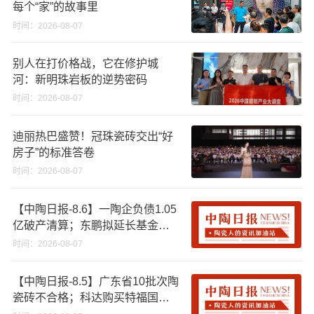
每个“家”的故事里
时间：2026-08-07
别人在打价格战，它在修护城
河：新明珠岩板的逆势密码
时间：2026-08-07
迪丽热巴盛赞！冠珠瓷砖交出“好
房子”的标准答卷
时间：2026-08-07
【中陶日报-8.6】一陶企负债1.05
亿破产清算；东鹏拟延长基金投
资期限；工信部开展建陶行业能
时间：2026-08-07
效领跑者企业推荐工作
【中陶日报-8.5】广东省10批次陶
瓷砖不合格；科达购买特福国际
股份申请未通过；蒙娜丽莎5千万