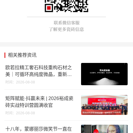
相关推荐资讯
欧若拉精工奢石科技重构石材之
美｜可循环高纯度微晶，重新定
义高端奢石原料
时间：2026-08-08
矩阵赋能·抖赢未来 | 2026裕成瓷
砖实战特训营圆满收官
时间：2026-08-08
十八年，蒙娜丽莎微笑节一直在