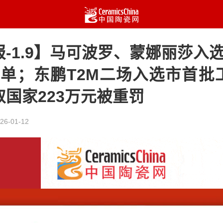
-1.9】马可波罗、蒙娜丽莎入
名单；东鹏T2M二场入选市首批
国家223万元被重罚
26-01-12