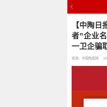
【中陶日报
者”企业
一卫企骗取
来源：中国陶瓷网
20