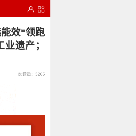
选能效“领跑
工业遗产；
阅读量：3265