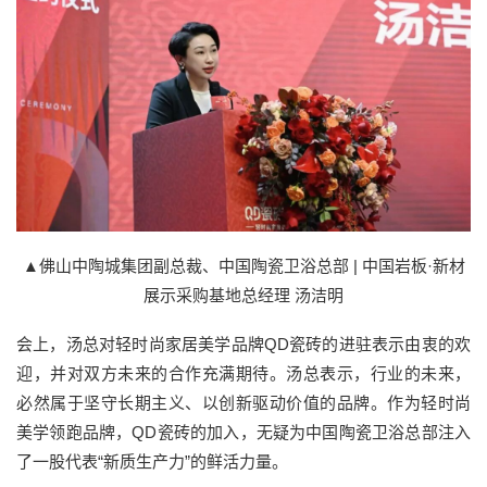
▲佛山中陶城集团副总裁、中国陶瓷卫浴总部 | 中国岩板·新材
展示采购基地总经理 汤洁明
会上，汤总对轻时尚家居美学品牌QD瓷砖的进驻表示由衷的欢
迎，并对双方未来的合作充满期待。汤总表示，行业的未来，
必然属于坚守长期主义、以创新驱动价值的品牌。作为轻时尚
美学领跑品牌，QD瓷砖的加入，无疑为中国陶瓷卫浴总部注入
了一股代表“新质生产力”的鲜活力量。