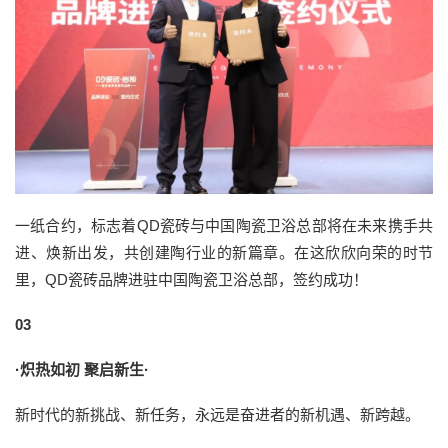
一纸合约，标志着QD瓷砖与中国陶瓷卫浴总部将在未来携手共
进、焕新出发，共创建陶行业的新篇章。在这欣欣向荣的时节
里，QD瓷砖品牌进驻中国陶瓷卫浴总部，签约成功！
03
·炽热如初 聚启新生·
新时代的新挑战、新任务，永远是奋进者的新机遇、新跨越。