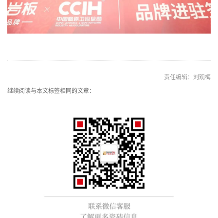
责任编辑：刘观梅
继续阅读与本文标签相同的文章：