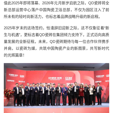
值此2025年即将落幕、2026年元月新岁启航之际，QD瓷砖将全
新总部运营中心落户中国陶瓷卫浴总部，不仅为园区注入了前
所未有的轻时尚新活力，也标志着品牌战略升级的新启程。
2025年岁末的这场签约，恰逢辞旧迎新之际，这不仅象征着“新
生与机遇”，更标志着QD瓷砖在集团倾力支持下，正式迈向高质
量发展的全新征程。未来，QD瓷砖期待与每一位合作伙伴携手
并肩，以瓷砖为媒，共筑中国陶瓷产业的新图景，共写新时代
的光辉篇章！