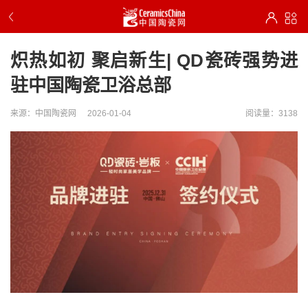
炽热如初 聚启新生| QD瓷砖强势进
驻中国陶瓷卫浴总部
来源：中国陶瓷网
2026-01-04
阅读量：3138