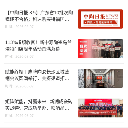
效领跑者企业推荐工作
【中陶日报-8.5】广东省10批次陶
瓷砖不合格；科达购买特福国际
股份申请未通过；蒙娜丽莎5千万
时间：2026-08-07
回购股份；建霖家居海外产能突
破18亿元
113%超额收官！新中源陶瓷乌兰
浩特门店周年活动圆满落幕
时间：2026-08-07
赋能终端︱鹰牌陶瓷长沙区域营
销会议圆满举行，共探渠道拓展
与门店升级新路径
时间：2026-08-07
矩阵赋能，抖赢未来 | 新润成瓷砖
实战特训营成功举办，吹响品牌
秋季营销冲锋号！
时间：2026-08-07