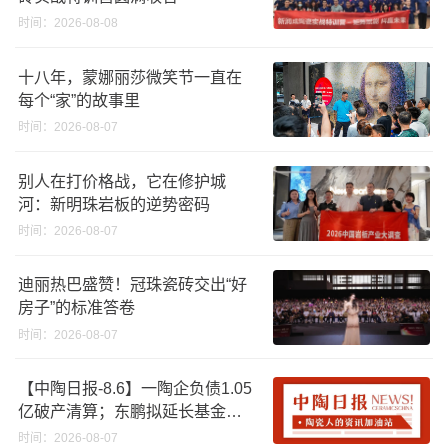
时间：2026-08-08
十八年，蒙娜丽莎微笑节一直在
每个“家”的故事里
时间：2026-08-07
别人在打价格战，它在修护城
河：新明珠岩板的逆势密码
时间：2026-08-07
迪丽热巴盛赞！冠珠瓷砖交出“好
房子”的标准答卷
时间：2026-08-07
【中陶日报-8.6】一陶企负债1.05
亿破产清算；东鹏拟延长基金投
资期限；工信部开展建陶行业能
时间：2026-08-07