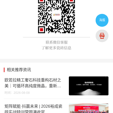
海报
相关推荐资讯
欧若拉精工奢石科技重构石材之
美｜可循环高纯度微晶，重新定
义高端奢石原料
时间：2026-08-08
矩阵赋能·抖赢未来 | 2026裕成瓷
砖实战特训营圆满收官